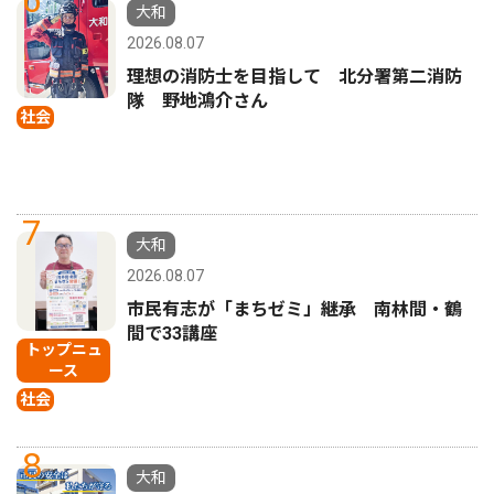
大和
2026.08.07
理想の消防士を目指して 北分署第二消防
隊 野地鴻介さん
社会
7
大和
2026.08.07
市民有志が「まちゼミ」継承 南林間・鶴
間で33講座
トップニュ
ース
社会
8
大和