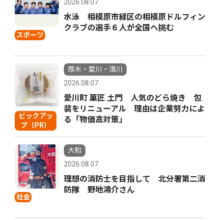
2026.08.07
水泳 相模原市緑区の相模原ドルフィン
クラブの選手６人が全国へ挑む
スポーツ
厚木・愛川・清川
2026.08.07
愛川町 菓匠 土門 人気のどら焼き 包
装をリニューアル 理由は企業努力によ
ピックアッ
る「物価高対策」
プ（PR）
大和
2026.08.07
理想の消防士を目指して 北分署第二消
防隊 野地鴻介さん
社会