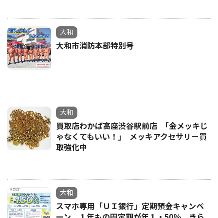
大和
大和市消防本部特別号
大和
買取店わかば高座渋谷駅前店 ｢金メッキじ
ゃなくてもいい！｣ メッキアクセサリー買
取強化中
大和
スマホ専用「ＵＩ銀行」定期預金キャンペ
ーン １年もの円定期が年１・50％ きら