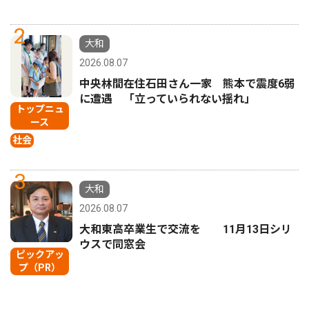
2
大和
2026.08.07
中央林間在住石田さん一家 熊本で震度6弱
に遭遇 「立っていられない揺れ」
トップニュ
ース
社会
3
大和
2026.08.07
大和東高卒業生で交流を 11月13日シリ
ウスで同窓会
ピックアッ
プ（PR）