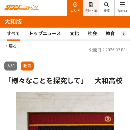
エリア
会社・IR
検索
Menu
大和版
すべて
トップニュース
文化
社会
教育
ス
戻る
公開日：2026.07.03
大和
教育
「様々なことを探究して」 大和高校