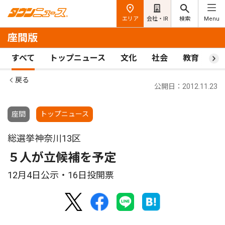
エリア
会社・IR
検索
Menu
座間版
すべて
トップニュース
文化
社会
教育
ス
戻る
公開日：2012.11.23
座間
トップニュース
総選挙神奈川13区
５人が立候補を予定
12月4日公示・16日投開票