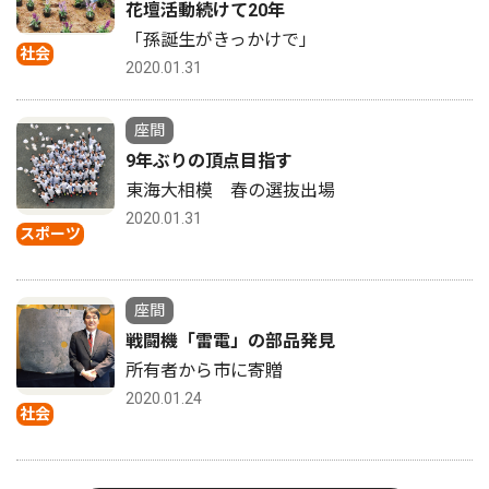
花壇活動続けて20年
「孫誕生がきっかけで」
社会
2020.01.31
座間
9年ぶりの頂点目指す
東海大相模 春の選抜出場
2020.01.31
スポーツ
座間
戦闘機「雷電」の部品発見
所有者から市に寄贈
2020.01.24
社会