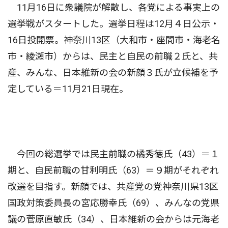
11月16日に衆議院が解散し、各党による事実上の
選挙戦がスタートした。選挙日程は12月４日公示・
16日投開票。神奈川13区（大和市・座間市・海老名
市・綾瀬市）からは、民主と自民の前職２氏と、共
産、みんな、日本維新の会の新顔３氏が立候補を予
定している＝11月21日現在。
今回の総選挙では民主前職の橘秀徳氏（43）＝１
期と、自民前職の甘利明氏（63）＝９期がそれぞれ
改選を目指す。新顔では、共産党の党神奈川県13区
国政対策委員長の宮応勝幸氏（69）、みんなの党県
議の菅原直敏氏（34）、日本維新の会からは元海老