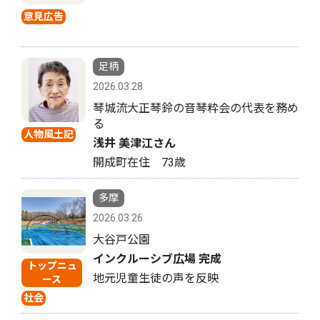
意見広告
足柄
2026.03.28
琴城流大正琴鈴の音琴粋会の代表を務め
る
人物風土記
浅井 美津江さん
開成町在住 73歳
多摩
2026.03.26
大谷戸公園
インクルーシブ広場 完成
トップニュ
地元児童生徒の声を反映
ース
社会