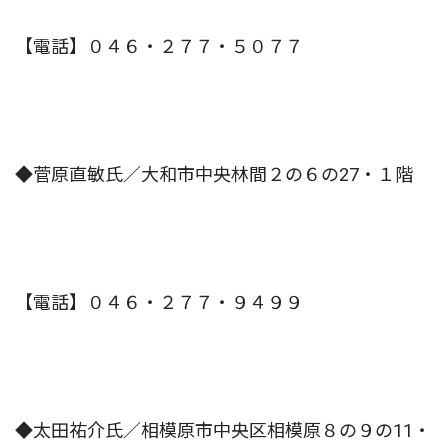
【電話】０４６・２７７・５０７７
◆菅原直敏氏／大和市中央林間２の６の27・１階
【電話】０４６・２７７・９４９９
◆太田祐介氏／相模原市中央区相模原８の９の11・