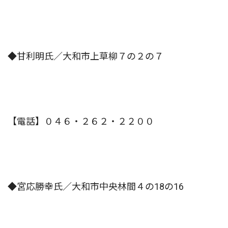
◆甘利明氏／大和市上草柳７の２の７
【電話】０４６・２６２・２２００
◆宮応勝幸氏／大和市中央林間４の18の16