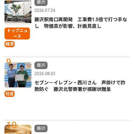
藤沢
2026.07.24
藤沢駅南口再開発 工事費1.5倍で打つ手な
し 物価高が影響、計画見直し
トップニュ
ース
経済
9
藤沢
2026.08.03
セブン－イレブン・西川さん 声掛けで詐
欺防ぐ 藤沢北警察署が感謝状贈呈
社会
10
藤沢