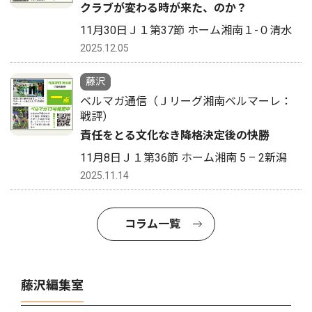
クラブが変わる時が来た、のか？
11月30日Ｊ１第37節 ホーム湘南１-０清水
2025.12.05
藤沢
ベルマガ通信（Ｊリーグ湘南ベルマーレ：
戦評）
責任をとる文化なき降格決定後の快勝
11月8日Ｊ１第36節 ホーム湘南 5 – 2新潟
2025.11.14
コラム一覧
藤沢編集室