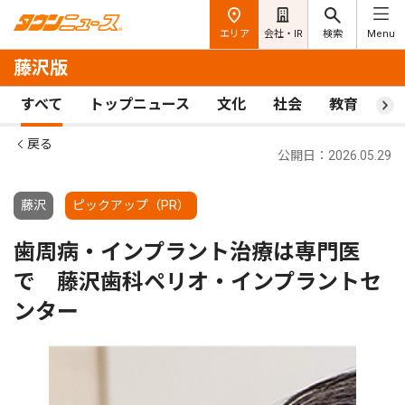
エリア
会社・IR
検索
Menu
藤沢版
すべて
トップニュース
文化
社会
教育
ス
戻る
公開日：2026.05.29
藤沢
ピックアップ（PR）
歯周病・インプラント治療は専門医
で 藤沢歯科ペリオ・インプラントセ
ンター