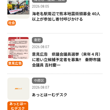
2026.08.05
海老名駅周辺で熊本地震街頭募金 40人
以上が参加し寄付呼びかける
社会
秦野
2026.08.07
意見広告 県議会議員選挙（来年４月）
に若い立候補予定者を募集‼ 秦野市議
意見広告
会議員 吉村慶一
中原区
2026.08.07
あっとほーむデスク
あっとほー
むデスク