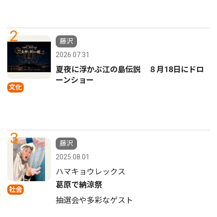
2
藤沢
2026.07.31
夏夜に浮かぶ江の島伝説 ８月18日にドロ
ーンショー
文化
3
藤沢
2025.08.01
ハマキョウレックス
葛原で納涼祭
社会
抽選会や多彩なゲスト