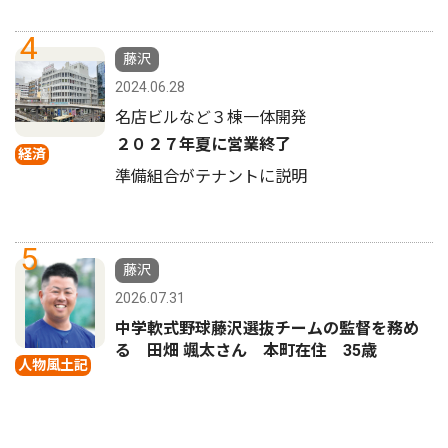
4
藤沢
2024.06.28
名店ビルなど３棟一体開発
２０２７年夏に営業終了
経済
準備組合がテナントに説明
5
藤沢
2026.07.31
中学軟式野球藤沢選抜チームの監督を務め
る 田畑 颯太さん 本町在住 35歳
人物風土記