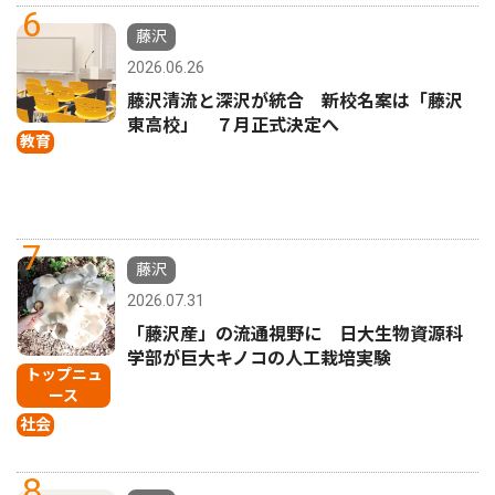
6
藤沢
2026.06.26
藤沢清流と深沢が統合 新校名案は「藤沢
東高校」 ７月正式決定へ
教育
7
藤沢
2026.07.31
「藤沢産」の流通視野に 日大生物資源科
学部が巨大キノコの人工栽培実験
トップニュ
ース
社会
8