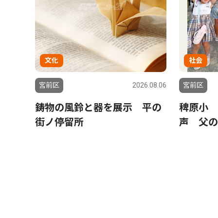
文化
社会
宮前区
2026.08.06
宮前区
鋳物の風鈴と器を展示 平の
稗原小 
街ノ停留所
声 父の