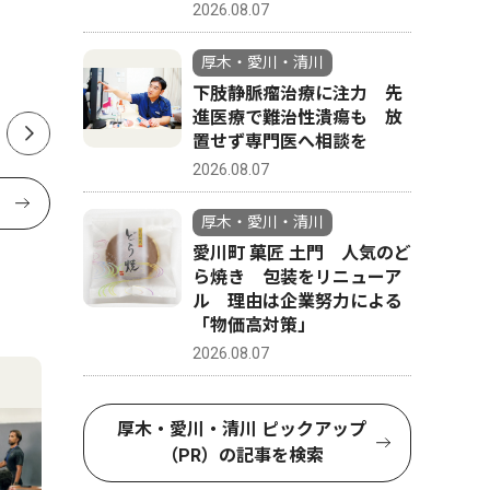
2026.08.07
帰省も「
焼うなぎ
厚木・愛川・清川
ウトも人
下肢静脈瘤治療に注力 先
進医療で難治性潰瘍も 放
置せず専門医へ相談を
2026.08.07
厚木・愛川・清川
愛川町 菓匠 土門 人気のど
ら焼き 包装をリニューア
ル 理由は企業努力による
「物価高対策」
2026.08.07
厚木・愛川・清川 ピックアップ
（PR）の記事を検索