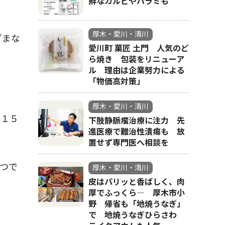
鮮なカルビやハラミも
厚木・愛川・清川
ざまな
愛川町 菓匠 土門 人気のど
ら焼き 包装をリニューア
ル 理由は企業努力による
「物価高対策」
厚木・愛川・清川
約１５
下肢静脈瘤治療に注力 先
進医療で難治性潰瘍も 放
置せず専門医へ相談を
つで
厚木・愛川・清川
皮はパリッと香ばしく、肉
厚でふっくら― 厚木市小
野 帰省も「地焼うなぎ」
で 地焼うなぎひらさわ