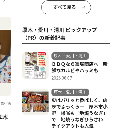
すべて見る
4
5
厚木・愛川・清川 ピックアップ
（PR）の新着記事
厚木・愛川・清川
ＢＢＱなら富塚商店へ 新
鮮なカルビやハラミも
2026.08.07
文化
ピックアッ
厚木・愛川・清川
皮はパリッと香ばしく、肉
.08.05
厚木・愛川・清川
2026.08.05
厚木・愛川
厚でふっくら― 厚木市小
野 帰省も「地焼うなぎ」
厚木
真夏の夜ジャズを満喫 厚木
皮はパリ
で 地焼うなぎひらさわ
公園で8月20・21日
でふっく
テイクアウトも人気