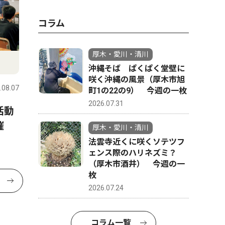
コラム
厚木・愛川・清川
沖縄そば ぱくぱく堂壁に
咲く沖縄の風景（厚木市旭
.08.07
町1の22の9） 今週の一枚
2026.07.31
活動
主催
厚木・愛川・清川
法雲寺近くに咲くソテツフ
ェンス際のハリネズミ？
（厚木市酒井） 今週の一
枚
2026.07.24
コラム一覧