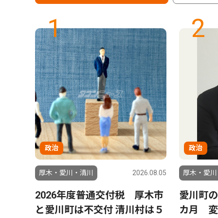
1
2
政治
政治
6.08.01
厚木・愛川・清川
2026.08.05
厚木・愛川
8月
2026年度普通交付税 厚木市
愛川町の
ステー
と愛川町は不交付 清川村は５
カ月 変