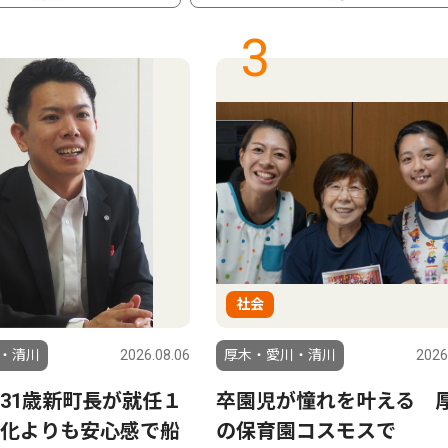
3
社会
・清川
2026.08.06
厚木・愛川・清川
2026
31歳新町長が就任１
卒園児が憧れを叶える 
化よりも安心感で船
の保育園コスモスで