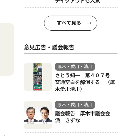
テイクアウトも人気
すべて見る
意見広告・議会報告
厚木・愛川・清川
さとう知一 第４０７号
交通空白を解消する （厚
木愛川清川）
厚木・愛川・清川
議会報告 厚木市議会会
派 きずな