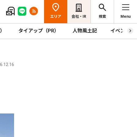
エリア
会社・IR
検索
Menu
R）
タイアップ（PR）
人物風土記
イベント
.12.16