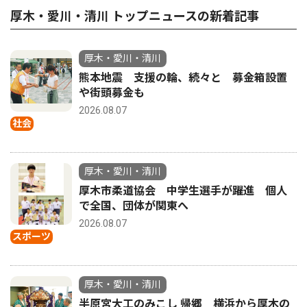
厚木・愛川・清川 トップニュースの新着記事
厚木・愛川・清川
熊本地震 支援の輪、続々と 募金箱設置
や街頭募金も
2026.08.07
社会
厚木・愛川・清川
厚木市柔道協会 中学生選手が躍進 個人
で全国、団体が関東へ
2026.08.07
スポーツ
厚木・愛川・清川
半原宮大工のみこし 帰郷 横浜から厚木の