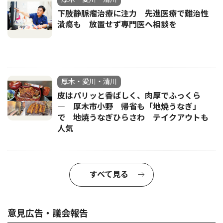
下肢静脈瘤治療に注力 先進医療で難治性
潰瘍も 放置せず専門医へ相談を
厚木・愛川・清川
皮はパリッと香ばしく、肉厚でふっくら
― 厚木市小野 帰省も「地焼うなぎ」
で 地焼うなぎひらさわ テイクアウトも
人気
すべて見る
意見広告・議会報告