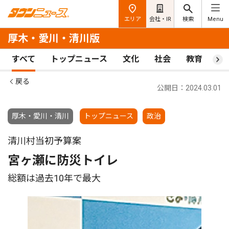
エリア
会社・IR
検索
Menu
厚木・愛川・清川版
すべて
トップニュース
文化
社会
教育
ス
戻る
公開日：2024.03.01
厚木・愛川・清川
トップニュース
政治
清川村当初予算案
宮ヶ瀬に防災トイレ
総額は過去10年で最大