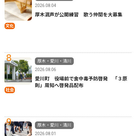
2026.08.04
厚木混声が公開練習 歌う仲間を大募集
文化
8
厚木・愛川・清川
2026.08.06
愛川町 役場前で食中毒予防啓発 「３原
則」周知へ啓発品配布
社会
9
厚木・愛川・清川
2026.08.01