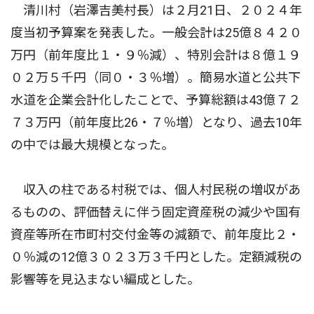
清川村（岩澤吉美村長）は２月21日、２０２４年
度当初予算案を発表した。一般会計は25億８４２０
万円（前年度比１・９％減）、特別会計は８億１９
０２万５千円（同０・３％増）。簡易水道と公共下
水道を企業会計化したことで、予算総額は43億７２
７３万円（前年度比26・７％増）となり、過去10年
の中では最大規模となった。
収入の柱である村税では、個人村民税の増収があ
るものの、評価替えに伴う固定資産税の減少や国有
資産等所在市町村交付金等の減額で、前年度比２・
０％減の12億３０２３万３千円とした。定額減税の
影響等を見込まない編成とした。