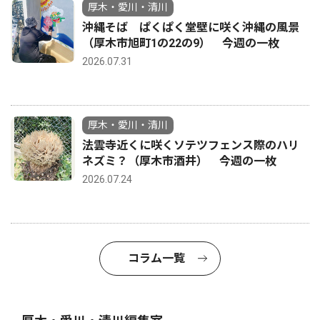
厚木・愛川・清川
沖縄そば ぱくぱく堂壁に咲く沖縄の風景
（厚木市旭町1の22の9） 今週の一枚
2026.07.31
厚木・愛川・清川
法雲寺近くに咲くソテツフェンス際のハリ
ネズミ？（厚木市酒井） 今週の一枚
2026.07.24
コラム一覧