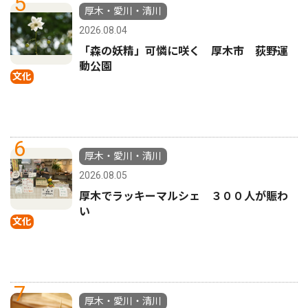
5
厚木・愛川・清川
2026.08.04
「森の妖精」可憐に咲く 厚木市 荻野運
動公園
文化
6
厚木・愛川・清川
2026.08.05
厚木でラッキーマルシェ ３００人が賑わ
い
文化
7
厚木・愛川・清川