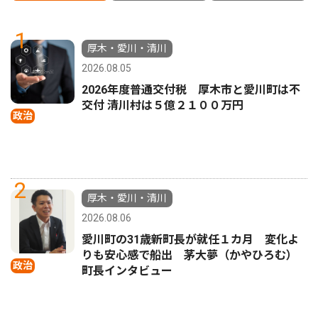
1
厚木・愛川・清川
2026.08.05
2026年度普通交付税 厚木市と愛川町は不
交付 清川村は５億２１００万円
政治
2
厚木・愛川・清川
2026.08.06
愛川町の31歳新町長が就任１カ月 変化よ
りも安心感で船出 茅大夢（かやひろむ）
政治
町長インタビュー