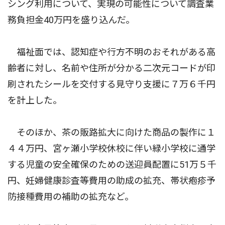
シング利用について、実現の可能性について調査業
務負担金40万円を盛り込んだ。
福祉面では、認知症や行方不明のおそれがある高
齢者に対し、名前や住所が分かる二次元コードが印
刷されたシールを交付する見守り支援に７万６千円
を計上した。
そのほか、茶の販路拡大に向けた商品の製作に１
４４万円、宮ヶ瀬小学校休校に伴い緑小学校に通学
する児童の安全確保のための送迎員配置に51万５千
円、妊婦健康診査等費用の助成の拡充、帯状疱疹予
防接種費用の補助の拡充など。