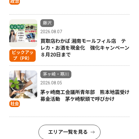
政治
藤沢
2026.08.07
買取店わかば 湘南モールフィル店 テ
レカ・お酒を現金化 強化キャンペーン
ピックアッ
８月20日まで
プ（PR）
茅ヶ崎・寒川
2026.08.05
茅ヶ崎商工会議所青年部 熊本地震受け
募金活動 茅ケ崎駅頭で呼びかけ
社会
エリア一覧を見る