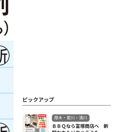
ピックアップ
厚木・愛川・清川
ＢＢＱなら富塚商店へ 新