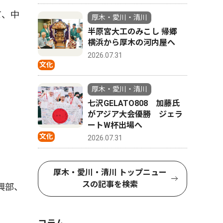
て、中
厚木・愛川・清川
半原宮大工のみこし 帰郷
横浜から厚木の河内屋へ
2026.07.31
文化
厚木・愛川・清川
七沢GELATO808 加藤氏
がアジア大会優勝 ジェラ
ートW杯出場へ
文化
2026.07.31
厚木・愛川・清川 トップニュー
スの記事を検索
興部、