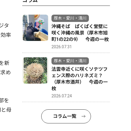
コラム
厚木・愛川・清川
ジタ
沖縄そば ぱくぱく堂壁に
咲く沖縄の風景（厚木市旭
の効率
町1の22の9） 今週の一枚
2026.07.31
厚木・愛川・清川
を新
法雲寺近くに咲くソテツフ
が求め
ェンス際のハリネズミ？
（厚木市酒井） 今週の一
枚
2026.07.24
部を
門と母
コラム一覧