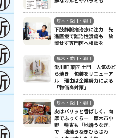
鮮なカルビやハラミも
厚木・愛川・清川
下肢静脈瘤治療に注力 先
進医療で難治性潰瘍も 放
置せず専門医へ相談を
厚木・愛川・清川
愛川町 菓匠 土門 人気のど
ら焼き 包装をリニューア
ル 理由は企業努力による
「物価高対策」
厚木・愛川・清川
皮はパリッと香ばしく、肉
厚でふっくら― 厚木市小
野 帰省も「地焼うなぎ」
で 地焼うなぎひらさわ