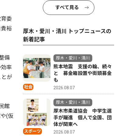
すべて見る
教育委
口貴裕
厚木・愛川・清川 トップニュースの
新着記事
整備
厚木・愛川・清川
熊本地震 支援の輪、続々
つ効率
と 募金箱設置や街頭募金
ことが
も
社会
2026.08.07
厚木・愛川・清川
民館
厚木市柔道協会 中学生選
や(仮
手が躍進 個人で全国、団
体が関東へ
スポーツ
2026.08.07