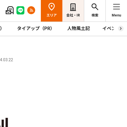
エリア
会社・IR
検索
Menu
R）
タイアップ（PR）
人物風土記
イベント
.03.22