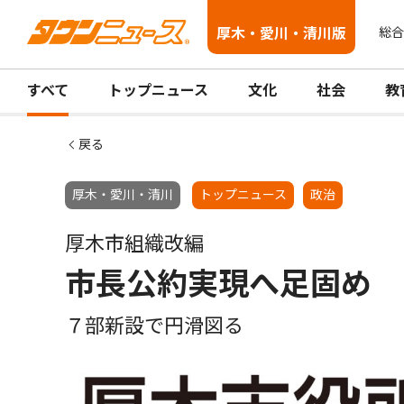
厚木・愛川・清川版
総合
すべて
トップニュース
文化
社会
教
戻る
厚木・愛川・清川
トップニュース
政治
厚木市組織改編
市長公約実現へ足固め
７部新設で円滑図る