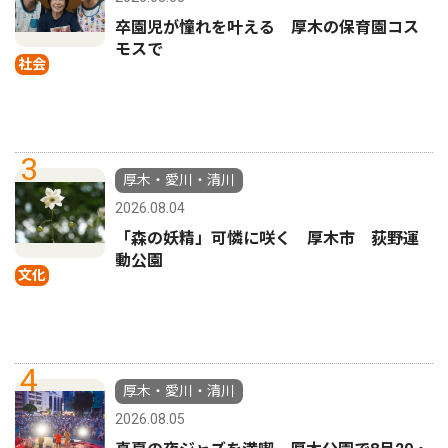
卒園児が憧れを叶える 厚木の保育園コス
モスで
社会
3
厚木・愛川・清川
2026.08.04
「森の妖精」可憐に咲く 厚木市 荻野運
動公園
文化
4
厚木・愛川・清川
2026.08.05