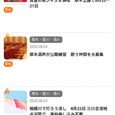
真夏の夜ジャズを満喫 厚木公園で8月20・
21日
文化
5
厚木・愛川・清川
2026.08.04
厚木混声が公開練習 歌う仲間を大募集
文化
6
厚木・愛川・清川
2026.08.03
相模川で灯ろう流し 8月22日 三川合流地
点河原で 事前申し込み不要