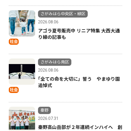
さがみはら中央区・緑区
2026.08.06
アゴラ夏号販売中 リニア特集 大西大通
り線の記事も
社会
さがみはら南区
2026.08.06
｢全ての命を大切に」誓う やまゆり園
追悼式
社会
秦野
2026.07.31
秦野高山岳部が２年連続インハイへ 創