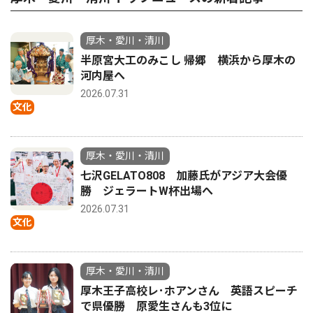
厚木・愛川・清川
半原宮大工のみこし 帰郷 横浜から厚木の
河内屋へ
2026.07.31
文化
厚木・愛川・清川
七沢GELATO808 加藤氏がアジア大会優
勝 ジェラートW杯出場へ
2026.07.31
文化
厚木・愛川・清川
厚木王子高校レ･ホアンさん 英語スピーチ
で県優勝 原愛生さんも3位に