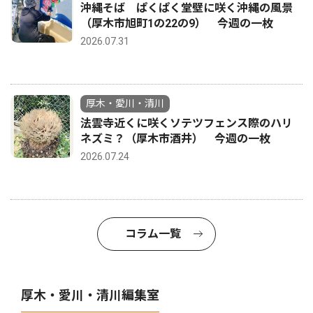
沖縄そば ぱくぱく堂壁に咲く沖縄の風景
（厚木市旭町1の22の9） 今週の一枚
2026.07.31
厚木・愛川・清川
法雲寺近くに咲くソテツフェンス際のハリ
ネズミ？（厚木市酒井） 今週の一枚
2026.07.24
コラム一覧
厚木・愛川・清川編集室