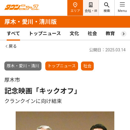
エリア
会社・IR
検索
Menu
厚木・愛川・清川版
すべて
トップニュース
文化
社会
教育
ス
戻る
公開日：2025.03.14
厚木・愛川・清川
トップニュース
社会
厚木市
記念映画「キックオフ｣
クランクインに向け結束