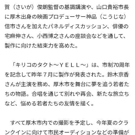
賀（さいが）俊朗監督の基調講演や、山口貴裕市長
に厚木出身の映画プロデューサー神品（こうじな）
信市さんを加えたパネルディスカッション、俳優の
宅麻伸さん、小西博之さんの座談会などを通して、
製作に向けた結束力を高めた。
「キリコのタクト〜ＹＥＬＬ〜」は、市制70周年
を記念して昨年７月に製作が発表された。鈴木京香
さんが主演を務め、厚木市を舞台に夢を追う若者た
ちの物語。合唱を通じて別れや再会、新たな旅立ち
など、悩める若者たちの友情を描く。
すべて厚木市内での撮影を予定し、今年夏のクラ
ンクインに向けて市民オーディションなどの準備が