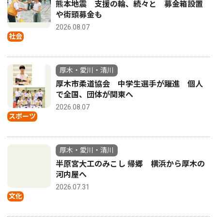
熊本地震 支援の輪、続々と 募金箱設置
や街頭募金も
2026.08.07
社会
厚木・愛川・清川
厚木市柔道協会 中学生選手が躍進 個人
で全国、団体が関東へ
2026.08.07
スポーツ
厚木・愛川・清川
半原宮大工のみこし 帰郷 横浜から厚木の
河内屋へ
2026.07.31
文化