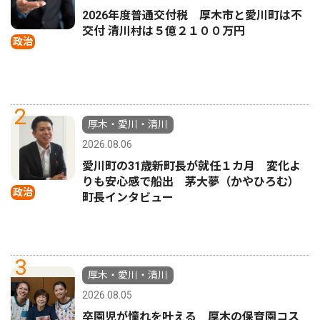
2026年度普通交付税 厚木市と愛川町は不
交付 清川村は５億２１００万円
政治
2
厚木・愛川・清川
2026.08.06
愛川町の31歳新町長が就任１カ月 変化よ
りも安心感で船出 茅大夢（かやひろむ）
政治
町長インタビュー
3
厚木・愛川・清川
2026.08.05
卒園児が憧れを叶える 厚木の保育園コス