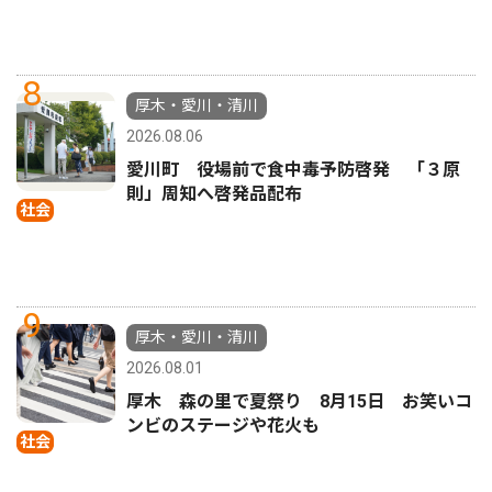
8
厚木・愛川・清川
2026.08.06
愛川町 役場前で食中毒予防啓発 「３原
則」周知へ啓発品配布
社会
9
厚木・愛川・清川
2026.08.01
厚木 森の里で夏祭り 8月15日 お笑いコ
ンビのステージや花火も
社会