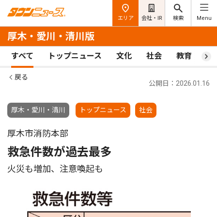
エリア
会社・IR
検索
Menu
厚木・愛川・清川版
すべて
トップニュース
文化
社会
教育
ス
戻る
公開日：2026.01.16
厚木・愛川・清川
トップニュース
社会
厚木市消防本部
救急件数が過去最多
火災も増加、注意喚起も