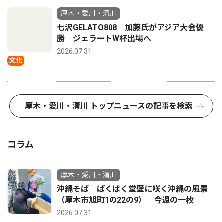
厚木・愛川・清川
七沢GELATO808 加藤氏がアジア大会優
勝 ジェラートW杯出場へ
2026.07.31
文化
厚木・愛川・清川 トップニュースの記事を検索
コラム
厚木・愛川・清川
沖縄そば ぱくぱく堂壁に咲く沖縄の風景
（厚木市旭町1の22の9） 今週の一枚
2026.07.31