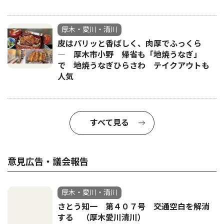
厚木・愛川・清川
皮はパリッと香ばしく、肉厚でふっくら
― 厚木市小野 帰省も「地焼うなぎ」
で 地焼うなぎひらさわ テイクアウトも
人気
すべて見る
意見広告・議会報告
厚木・愛川・清川
さとう知一 第４０７号 交通空白を解消
する （厚木愛川清川）