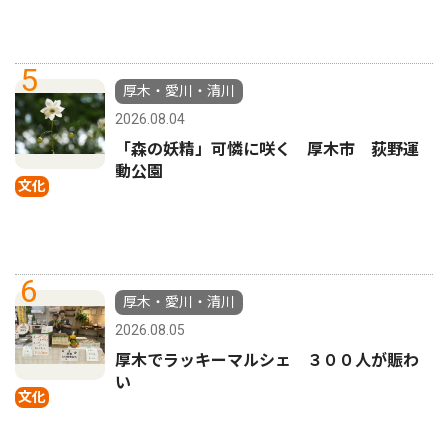
5
厚木・愛川・清川
2026.08.04
「森の妖精」可憐に咲く 厚木市 荻野運
動公園
文化
6
厚木・愛川・清川
2026.08.05
厚木でラッキーマルシェ ３００人が賑わ
い
文化