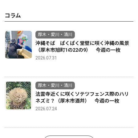
コラム
厚木・愛川・清川
沖縄そば ぱくぱく堂壁に咲く沖縄の風景
（厚木市旭町1の22の9） 今週の一枚
2026.07.31
厚木・愛川・清川
法雲寺近くに咲くソテツフェンス際のハリ
ネズミ？（厚木市酒井） 今週の一枚
2026.07.24