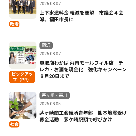
2026.08.07
上下水道料金 軽減を要望 市議会４会
派、福田市長に
政治
藤沢
2026.08.07
買取店わかば 湘南モールフィル店 テ
レカ・お酒を現金化 強化キャンペーン
ピックアッ
８月20日まで
プ（PR）
茅ヶ崎・寒川
2026.08.05
茅ヶ崎商工会議所青年部 熊本地震受け
募金活動 茅ケ崎駅頭で呼びかけ
社会