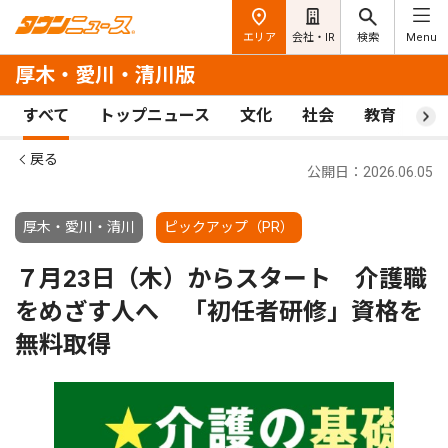
エリア
会社・IR
検索
Menu
厚木・愛川・清川版
すべて
トップニュース
文化
社会
教育
ス
戻る
公開日：2026.06.05
厚木・愛川・清川
ピックアップ（PR）
７月23日（木）からスタート 介護職
をめざす人へ 「初任者研修」資格を
無料取得