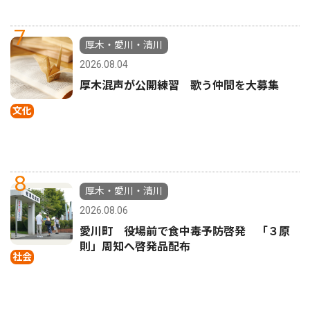
7
厚木・愛川・清川
2026.08.04
厚木混声が公開練習 歌う仲間を大募集
文化
8
厚木・愛川・清川
2026.08.06
愛川町 役場前で食中毒予防啓発 「３原
則」周知へ啓発品配布
社会