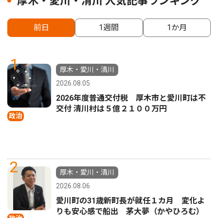
厚木・愛川・清川 人気記事ランキング
前日
1週間
1か月
1
厚木・愛川・清川
2026.08.05
2026年度普通交付税 厚木市と愛川町は不
交付 清川村は５億２１００万円
政治
2
厚木・愛川・清川
2026.08.06
愛川町の31歳新町長が就任１カ月 変化よ
りも安心感で船出 茅大夢（かやひろむ）