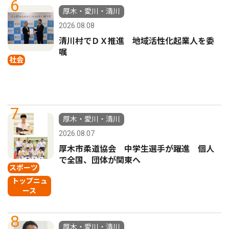
6
厚木・愛川・清川
2026.08.08
清川村でＤＸ推進 地域活性化起業人を委
嘱
社会
7
厚木・愛川・清川
2026.08.07
厚木市柔道協会 中学生選手が躍進 個人
で全国、団体が関東へ
スポーツ
トップニュ
ース
8
厚木・愛川・清川