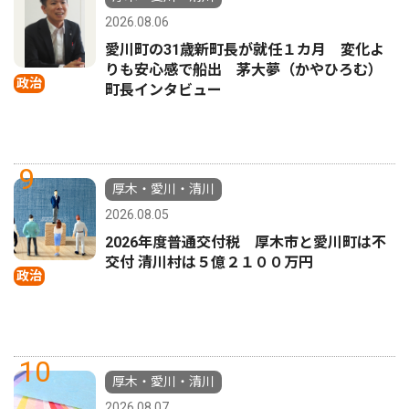
2026.08.06
愛川町の31歳新町長が就任１カ月 変化よ
りも安心感で船出 茅大夢（かやひろむ）
政治
町長インタビュー
9
厚木・愛川・清川
2026.08.05
2026年度普通交付税 厚木市と愛川町は不
交付 清川村は５億２１００万円
政治
10
厚木・愛川・清川
2026.08.07