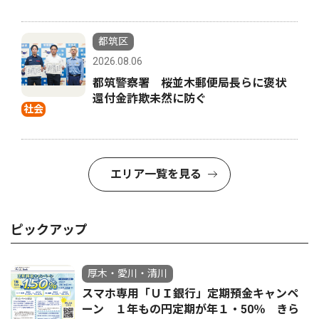
都筑区
2026.08.06
都筑警察署 桜並木郵便局長らに褒状
還付金詐欺未然に防ぐ
社会
エリア一覧を見る
ピックアップ
厚木・愛川・清川
スマホ専用「ＵＩ銀行」定期預金キャンペ
ーン １年もの円定期が年１・50％ きら