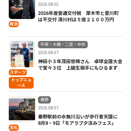
2026.08.05
2026年度普通交付税 厚木市と愛川町
は不交付 清川村は５億２１００万円
政治
平塚・大磯・二宮・中井
2026.08.07
神田小３年茂田悠稀さん 卓球全国大会
で堂々３位 上級生相手にもひるまず
スポーツ
トップニュ
ース
秦野
2026.08.07
秦野駅前の水無川沿いが歩行者天国に
8月8・9日「モアラブ夕涼みフェス」
文化