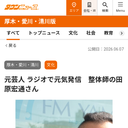
エリア
会社・IR
検索
Menu
厚木・愛川・清川版
すべて
トップニュース
文化
社会
教育
ス
戻る
公開日：2026.06.07
厚木・愛川・清川
文化
元芸人 ラジオで元気発信 整体師の田
原宏通さん