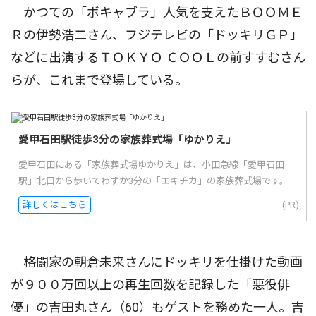
かつての「ボキャブラ」人気を支えたＢＯＯＭＥ
Ｒの伊勢浩二さん、フジテレビの「ドッキリＧＰ」
などに出演するＴＯＫＹＯ ＣＯＯＬの前すすむさん
らが、これまで登場している。
愛甲石田駅徒歩3分の家族葬式場「ゆかりえ」
愛甲石田にある「家族葬式場ゆかりえ」は、小田急線「愛甲石田
駅」北口から歩いてわずか3分の「エキチカ」の家族葬式場です。
詳しくはこちら
(PR)
格闘家の朝倉未来さんにドッキリを仕掛けた動画
が９００万回以上の再生回数を記録した「悪役俳
優」の吉田丸さん（60）もゲストを務めた一人。吉