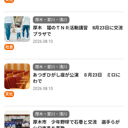
厚木・愛川・清川
厚木 猫のＴＮＲ活動講習 8月23日に交流
プラザで
2026.08.10
社会
厚木・愛川・清川
あつぎひがし座が公演 ８月23日 ミロに
わで
2026.08.10
文化
厚木・愛川・清川
厚木市 少年野球で石巻と交流 選手らが