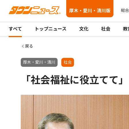
厚木・愛川・清川版
総合
すべて
トップニュース
文化
社会
教
戻る
厚木・愛川・清川
社会
「社会福祉に役立てて」