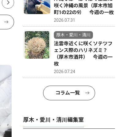
咲く沖縄の風景（厚木市旭
町1の22の9） 今週の一枚
2026.07.31
厚木・愛川・清川
法雲寺近くに咲くソテツフ
ェンス際のハリネズミ？
（厚木市酒井） 今週の一
枚
2026.07.24
コラム一覧
厚木・愛川・清川編集室