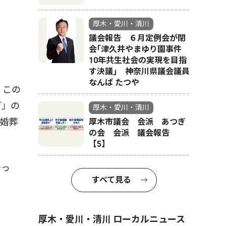
厚木・愛川・清川
議会報告 ６月定例会が閉
会｢津久井やまゆり園事件
10年共生社会の実現を目指
す決議｣ 神奈川県議会議員
なんば たつや
。この
グ」の
厚木・愛川・清川
冠婚葬
厚木市議会 会派 あつぎ
の会 会派 議会報告
【5】
語っ
すべて見る
厚木・愛川・清川 ローカルニュース