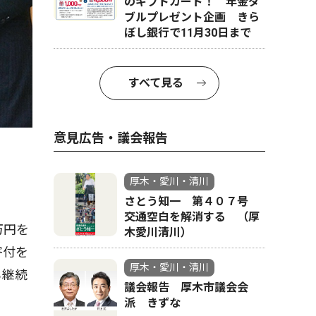
のギフトカード！ 年金ダ
ブルプレゼント企画 きら
ぼし銀行で11月30日まで
すべて見る
意見広告・議会報告
厚木・愛川・清川
さとう知一 第４０７号
交通空白を解消する （厚
万円を
木愛川清川）
寄付を
厚木・愛川・清川
も継続
議会報告 厚木市議会会
派 きずな