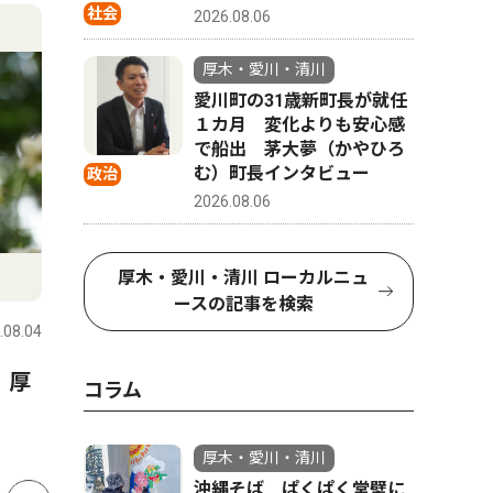
4
5
社会
2026.08.06
厚木・愛川・清川
愛川町の31歳新町長が就任
１カ月 変化よりも安心感
で船出 茅大夢（かやひろ
む）町長インタビュー
政治
2026.08.06
文化
文化
厚木・愛川・清川 ローカルニュ
ースの記事を検索
.08.04
厚木・愛川・清川
2026.08.05
厚木・愛川
 厚
真夏の夜ジャズを満喫 厚木
厚木混声
コラム
公園で8月20・21日
間を大募
厚木・愛川・清川
沖縄そば ぱくぱく堂壁に