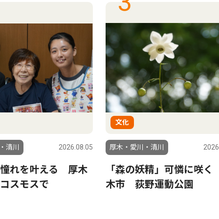
3
文化
・清川
2026.08.05
厚木・愛川・清川
2026
憧れを叶える 厚木
「森の妖精」可憐に咲く
コスモスで
木市 荻野運動公園