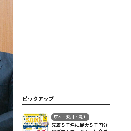
ピックアップ
厚木・愛川・清川
先着５千名に最大５千円分