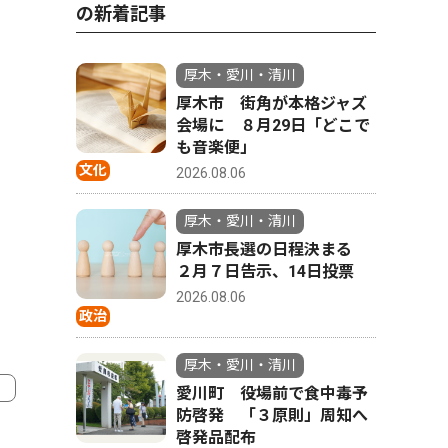
の新着記事
厚木・愛川・清川
厚木市 街角が本格ジャズ
会場に ８月29日「どこで
も音楽便」
文化
2026.08.06
厚木・愛川・清川
厚木市長選の日程決まる
２月７日告示、14日投票
2026.08.06
政治
厚木・愛川・清川
愛川町 役場前で食中毒予
防啓発 「３原則」周知へ
啓発品配布