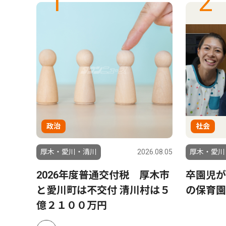
1
2
政治
社会
6.07.29
厚木・愛川・清川
2026.08.05
厚木・愛川
８月
2026年度普通交付税 厚木市
卒園児が
と愛川町は不交付 清川村は５
の保育園
億２１００万円