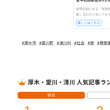
愛甲石田駅徒歩3分
愛甲石田にある「家族
駅」北口から歩いてわ
詳しくはこちら
#厚木市
#愛川町
#清川村
#社会
#祭
#葬祭
厚木・愛川・清川 人気記事ラ
前日