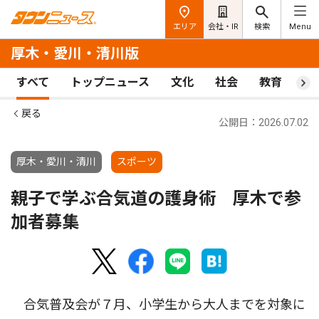
エリア
会社・IR
検索
Menu
厚木・愛川・清川版
すべて
トップニュース
文化
社会
教育
ス
戻る
公開日：2026.07.02
厚木・愛川・清川
スポーツ
親子で学ぶ合気道の護身術 厚木で参
加者募集
合気普及会が７月、小学生から大人までを対象に