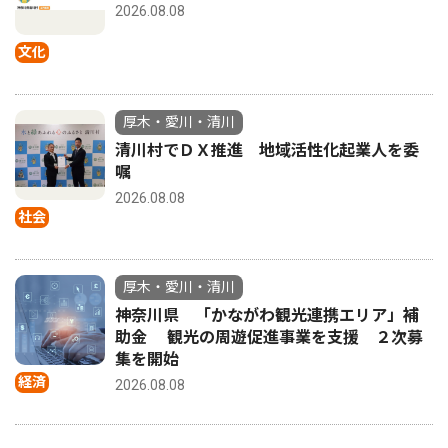
2026.08.08
文化
厚木・愛川・清川
清川村でＤＸ推進 地域活性化起業人を委
嘱
2026.08.08
社会
厚木・愛川・清川
神奈川県 「かながわ観光連携エリア」補
助金 観光の周遊促進事業を支援 ２次募
集を開始
経済
2026.08.08