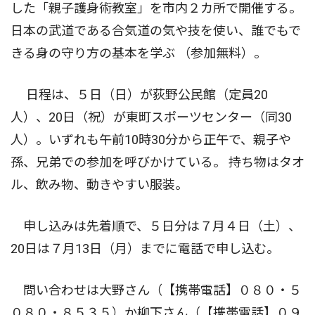
した「親子護身術教室」を市内２カ所で開催する。
日本の武道である合気道の気や技を使い、誰でもで
きる身の守り方の基本を学ぶ （参加無料）。
日程は、５日（日）が荻野公民館（定員20
人）、20日（祝）が東町スポーツセンター（同30
人）。いずれも午前10時30分から正午で、親子や
孫、兄弟での参加を呼びかけている。 持ち物はタオ
ル、飲み物、動きやすい服装。
申し込みは先着順で、５日分は７月４日（土）、
20日は７月13日（月）までに電話で申し込む。
問い合わせは大野さん（【携帯電話】０８０・５
０８０・８５３５）か柳下さん（【携帯電話】０９