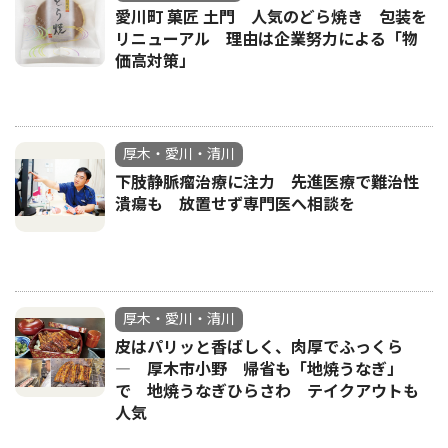
愛川町 菓匠 土門 人気のどら焼き 包装を
リニューアル 理由は企業努力による「物
価高対策」
厚木・愛川・清川
下肢静脈瘤治療に注力 先進医療で難治性
潰瘍も 放置せず専門医へ相談を
厚木・愛川・清川
皮はパリッと香ばしく、肉厚でふっくら
― 厚木市小野 帰省も「地焼うなぎ」
で 地焼うなぎひらさわ テイクアウトも
人気