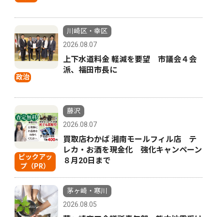
川崎区・幸区
2026.08.07
上下水道料金 軽減を要望 市議会４会
派、福田市長に
政治
藤沢
2026.08.07
買取店わかば 湘南モールフィル店 テ
レカ・お酒を現金化 強化キャンペーン
ピックアッ
８月20日まで
プ（PR）
茅ヶ崎・寒川
2026.08.05