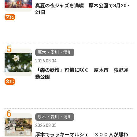
真夏の夜ジャズを満喫 厚木公園で8月20・
21日
文化
5
厚木・愛川・清川
2026.08.04
「森の妖精」可憐に咲く 厚木市 荻野運
動公園
文化
6
厚木・愛川・清川
2026.08.05
厚木でラッキーマルシェ ３００人が賑わ