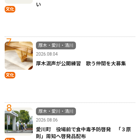
い
文化
7
厚木・愛川・清川
2026.08.04
厚木混声が公開練習 歌う仲間を大募集
文化
8
厚木・愛川・清川
2026.08.06
愛川町 役場前で食中毒予防啓発 「３原
則」周知へ啓発品配布