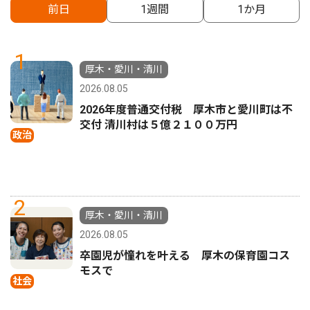
前日
1週間
1か月
1
厚木・愛川・清川
2026.08.05
2026年度普通交付税 厚木市と愛川町は不
交付 清川村は５億２１００万円
政治
2
厚木・愛川・清川
2026.08.05
卒園児が憧れを叶える 厚木の保育園コス
モスで
社会