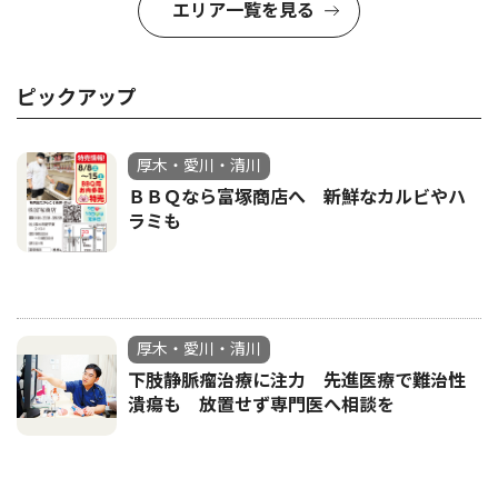
エリア一覧を見る
ピックアップ
厚木・愛川・清川
ＢＢＱなら富塚商店へ 新鮮なカルビやハ
ラミも
厚木・愛川・清川
下肢静脈瘤治療に注力 先進医療で難治性
潰瘍も 放置せず専門医へ相談を