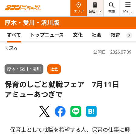
エリア
会社・IR
検索
Menu
厚木・愛川・清川版
すべて
トップニュース
文化
社会
教育
ス
戻る
公開日：2026.07.09
厚木・愛川・清川
社会
保育のしごと就職フェア 7月11日
アミューあつぎで
保育士として就職を希望する人、保育の仕事に興