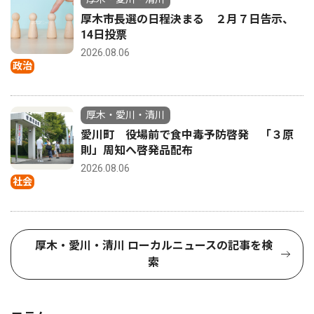
厚木市長選の日程決まる ２月７日告示、
14日投票
2026.08.06
政治
厚木・愛川・清川
愛川町 役場前で食中毒予防啓発 「３原
則」周知へ啓発品配布
2026.08.06
社会
厚木・愛川・清川 ローカルニュースの記事を検
索