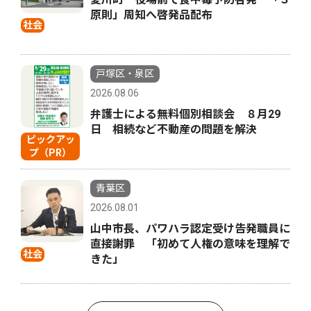
原則」周知へ啓発品配布
社会
戸塚区・泉区
2026.08.06
弁護士による無料個別相談会 ８月29
日 相続など不動産の問題を解決
ピックアッ
プ（PR）
青葉区
2026.08.01
山中市長、パワハラ認定受け告発職員に
直接謝罪 「初めて人権の意味を理解で
社会
きた」