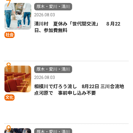
7
厚木・愛川・清川
2026.08.03
清川村 夏休み「世代間交流」 ８月22
日、参加費無料
社会
8
厚木・愛川・清川
2026.08.03
相模川で灯ろう流し 8月22日 三川合流地
点河原で 事前申し込み不要
文化
9
厚木・愛川・清川