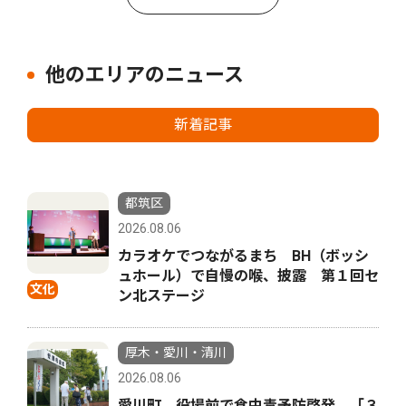
他のエリアのニュース
新着記事
都筑区
2026.08.06
カラオケでつながるまち BH（ボッシ
ュホール）で自慢の喉、披露 第１回セ
文化
ン北ステージ
厚木・愛川・清川
2026.08.06
愛川町 役場前で食中毒予防啓発 「３