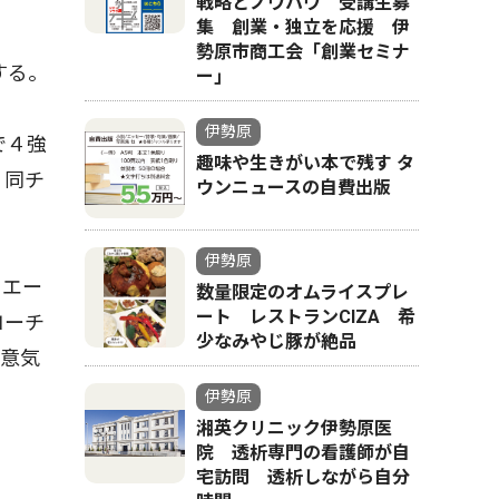
戦略とノウハウ 受講生募
集 創業・独立を応援 伊
勢原市商工会「創業セミナ
する。
ー｣
伊勢原
で４強
趣味や生きがい本で残す タ
、同チ
ウンニュースの自費出版
伊勢原
とエー
数量限定のオムライスプレ
ート レストランCIZA 希
コーチ
少なみやじ豚が絶品
と意気
伊勢原
湘英クリニック伊勢原医
院 透析専門の看護師が自
宅訪問 透析しながら自分