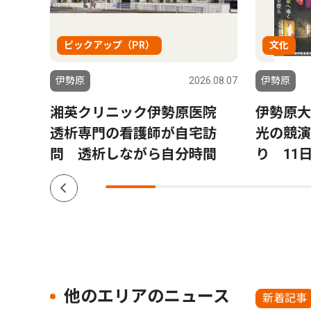
ピックアップ（PR）
文化
6.06.03
伊勢原
2026.08.07
伊勢原
湘英クリニック伊勢原医院
伊勢原大
透析専門の看護師が自宅訪
光の競演
問 透析しながら自分時間
り 11
他のエリアのニュース
新着記事