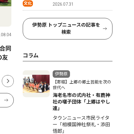
文化
2026.07.31
社会
トップニ
伊勢原 トップニュースの記事を
検索
.08.04
伊勢原
2026.08.07
伊勢原
合同
伊勢原市粟窪 キクラゲの出
伊勢原市
コラム
の友
荷最盛期 10月末まで続く
員派遣 
定で
伊勢原
【寄稿】上郷の郷土芸能を次の
世代へ
海老名市の式内社・有鹿神
社の囃子団体「上郷はやし
連」
タウンニュース市民ライタ
ー「相模国神社祭礼・添田
悟郎」