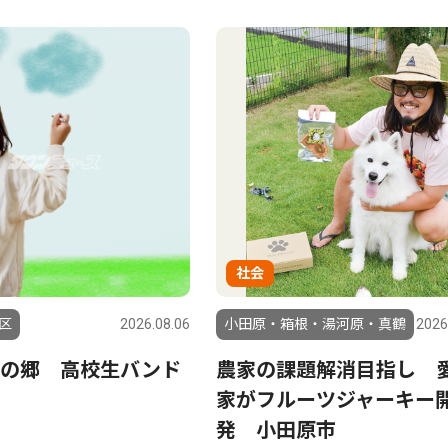
社会
区
2026.08.06
小田原・箱根・湯河原・真鶴
2026
りの郷 高校生バンド
農家の課題解消目指し 
家がフルーツジャーキー
発 小田原市