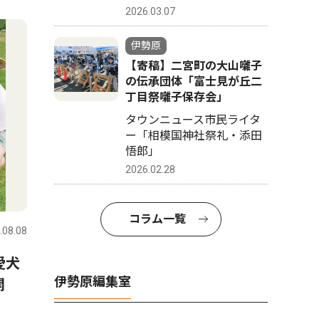
2026.03.07
伊勢原
【寄稿】二宮町の大山囃子
の伝承団体「富士見が丘二
丁目祭囃子保存会」
タウンニュース市民ライタ
ー「相模国神社祭礼・添田
悟郎」
2026.02.28
コラム一覧
.08.08
愛犬
伊勢原編集室
開