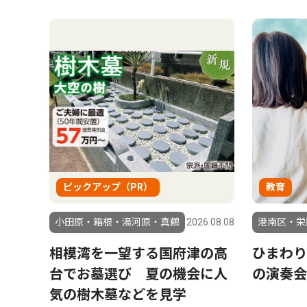
ピックアップ（PR）
教育
小田原・箱根・湯河原・真鶴
2026.08.08
港南区・栄
相模湾を一望する国府津の高
ひまわ
台でお墓選び 夏の機会に人
の演奏会
気の樹木墓などを見学