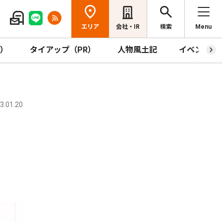
エリア
会社・IR
検索
Menu
R）
タイアップ（PR）
人物風土記
イベント
.01.20