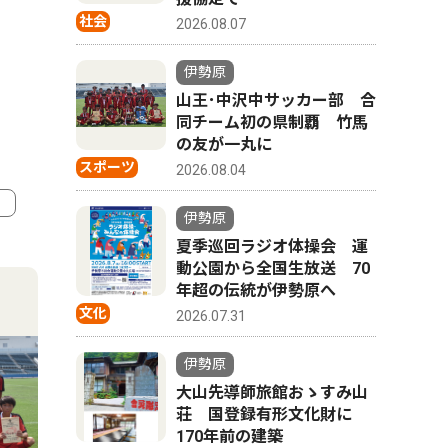
社会
2026.08.07
伊勢原
山王･中沢中サッカー部 合
同チーム初の県制覇 竹馬
の友が一丸に
スポーツ
2026.08.04
伊勢原
夏季巡回ラジオ体操会 運
4
5
動公園から全国生放送 70
年超の伝統が伊勢原へ
文化
2026.07.31
伊勢原
大山先導師旅館おゝすみ山
荘 国登録有形文化財に
170年前の建築