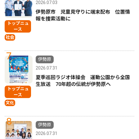
2026.07.03
伊勢原市 児童見守りに端末配布 位置情
報を捜索活動に
トップニュ
ース
社会
7
伊勢原
2026.07.31
夏季巡回ラジオ体操会 運動公園から全国
生放送 70年超の伝統が伊勢原へ
トップニュ
ース
文化
8
伊勢原
2026.07.31