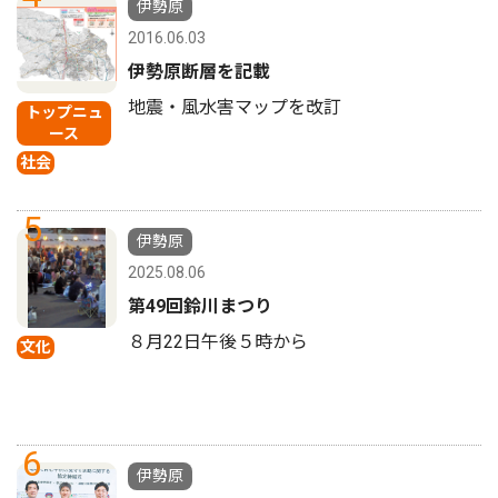
伊勢原
2016.06.03
伊勢原断層を記載
地震・風水害マップを改訂
トップニュ
ース
社会
5
伊勢原
2025.08.06
第49回鈴川まつり
８月22日午後５時から
文化
6
伊勢原