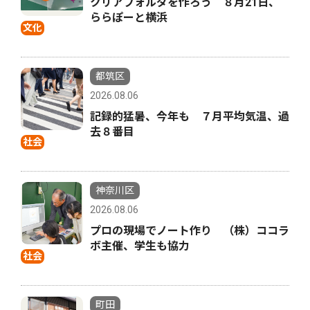
クリアフォルダを作ろう ８月21日、
ららぽーと横浜
文化
都筑区
2026.08.06
記録的猛暑、今年も ７月平均気温、過
去８番目
社会
神奈川区
2026.08.06
プロの現場でノート作り （株）ココラ
ボ主催、学生も協力
社会
町田