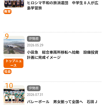
ヒロシマ平和の旅派遣団 中学生８人が広
島学習旅
教育
9
伊勢原
2026.05.29
小田急 総合車両所移転へ始動 設備投資
計画に完成イメージ
トップニュ
ース
社会
10
伊勢原
2026.07.31
バレーボール 男女揃って全国へ 石田Ｊ