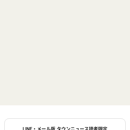
LINE・メール版 タウンニュース読者限定