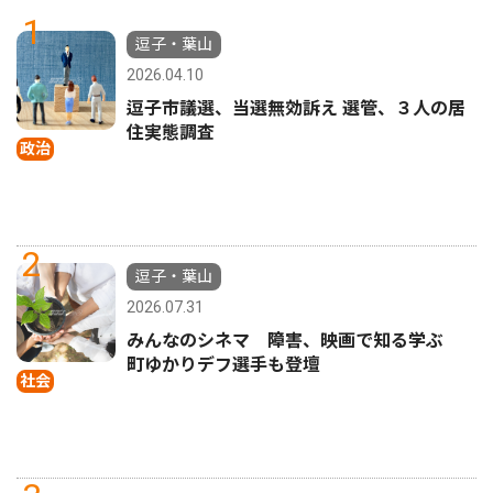
1
逗子・葉山
2026.04.10
逗子市議選、当選無効訴え 選管、３人の居
住実態調査
政治
2
逗子・葉山
2026.07.31
みんなのシネマ 障害、映画で知る学ぶ
町ゆかりデフ選手も登壇
社会