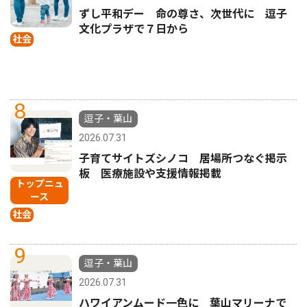
ずし平和デー 命の尊さ、次世代に 逗子
文化プラザで７日から
社会
8
逗子・葉山
2026.07.31
子育てサイトズシノコ 居場所つなぐ掲示
板 医療施設や支援情報掲載
トップニュ
ース
社会
9
逗子・葉山
2026.07.31
ハワイアンムード一色に 葉山マリーナで