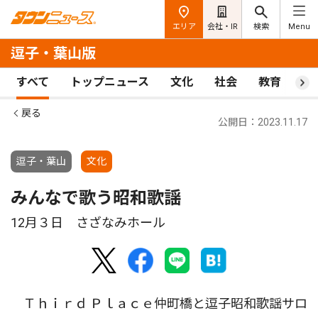
エリア
会社・IR
検索
Menu
逗子・葉山版
すべて
トップニュース
文化
社会
教育
ス
戻る
公開日：2023.11.17
逗子・葉山
文化
みんなで歌う昭和歌謡
12月３日 さざなみホール
Ｔｈｉｒｄ Ｐｌａｃｅ仲町橋と逗子昭和歌謡サロ