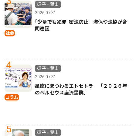
3
逗子・葉山
2026.07.31
｢少量でも犯罪｣密漁防止 海保や漁協が合
同巡回
社会
4
逗子・葉山
2026.07.31
星座にまつわるエトセトラ 「２０２６年
のペルセウス座流星群」
コラム
5
逗子・葉山