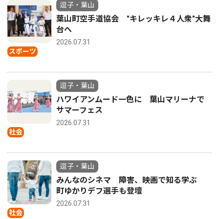
逗子・葉山
葉山町空手道協会 "キレッキレ４人衆"大舞
台へ
2026.07.31
スポーツ
逗子・葉山
ハワイアンムード一色に 葉山マリーナで
サマーフェス
2026.07.31
社会
逗子・葉山
みんなのシネマ 障害、映画で知る学ぶ
町ゆかりデフ選手も登壇
2026.07.31
社会