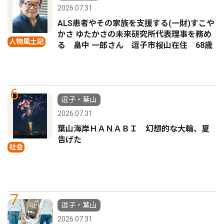
2026.07.31
ALS患者やその家族を支援する(一財)すこや
かさ ゆたかさの未来研究所代表理事を務め
人物風土記
る 畠中 一郎さん 逗子市桜山在住 68歳
6
逗子・葉山
2026.07.31
葉山海岸ＨＡＮＡＢＩ 幻想的な大輪、夏
告げた
社会
7
逗子・葉山
2026.07.31