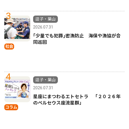
3
逗子・葉山
2026.07.31
｢少量でも犯罪｣密漁防止 海保や漁協が合
同巡回
社会
4
逗子・葉山
2026.07.31
星座にまつわるエトセトラ 「２０２６年
のペルセウス座流星群」
コラム