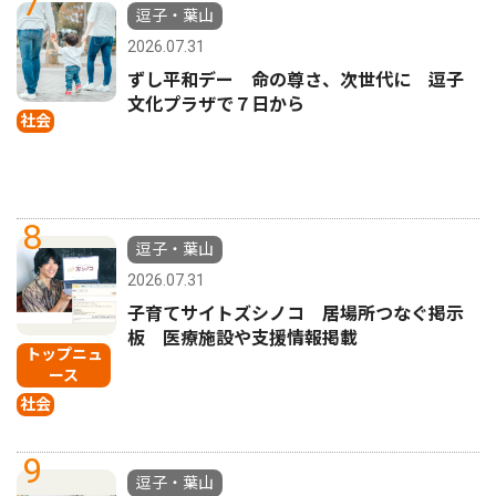
7
逗子・葉山
2026.07.31
ずし平和デー 命の尊さ、次世代に 逗子
文化プラザで７日から
社会
8
逗子・葉山
2026.07.31
子育てサイトズシノコ 居場所つなぐ掲示
板 医療施設や支援情報掲載
トップニュ
ース
社会
9
逗子・葉山