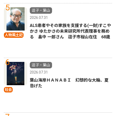
5
逗子・葉山
2026.07.31
ALS患者やその家族を支援する(一財)すこや
かさ ゆたかさの未来研究所代表理事を務め
人物風土記
る 畠中 一郎さん 逗子市桜山在住 68歳
6
逗子・葉山
2026.07.31
葉山海岸ＨＡＮＡＢＩ 幻想的な大輪、夏
告げた
社会