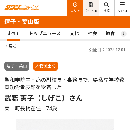
エリア
会社・IR
検索
Menu
逗子・葉山版
すべて
トップニュース
文化
社会
教育
ス
戻る
公開日：2023.12.01
逗子・葉山
人物風土記
聖和学院中・高の副校長・事務長で、県私立学校教
育功労者表彰を受賞した
武藤 薫子（しげこ）さん
葉山町長柄在住 74歳