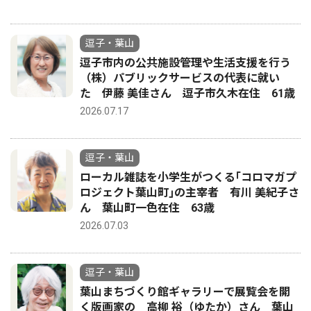
逗子・葉山
逗子市内の公共施設管理や生活支援を行う
（株）パブリックサービスの代表に就い
た 伊藤 美佳さん 逗子市久木在住 61歳
2026.07.17
逗子・葉山
ローカル雑誌を小学生がつくる｢コロマガプ
ロジェクト葉山町｣の主宰者 有川 美紀子さ
ん 葉山町一色在住 63歳
2026.07.03
逗子・葉山
葉山まちづくり館ギャラリーで展覧会を開
く版画家の 高柳 裕（ゆたか）さん 葉山