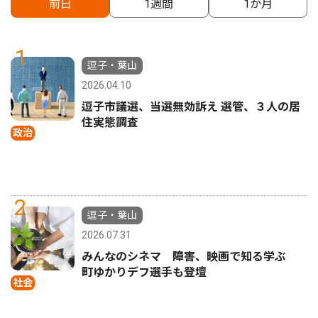
前日
1週間
1か月
1
逗子・葉山
2026.04.10
逗子市議選、当選無効訴え 選管、３人の居
住実態調査
政治
2
逗子・葉山
2026.07.31
みんなのシネマ 障害、映画で知る学ぶ
町ゆかりデフ選手も登壇
社会