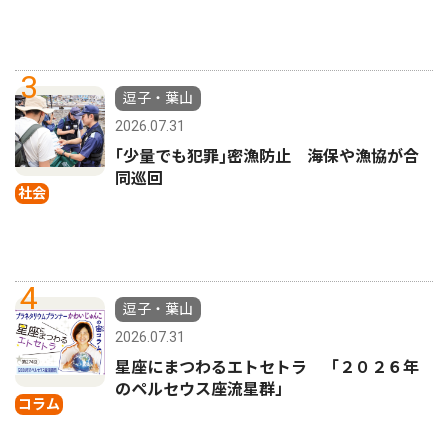
3
逗子・葉山
2026.07.31
｢少量でも犯罪｣密漁防止 海保や漁協が合
同巡回
社会
4
逗子・葉山
2026.07.31
星座にまつわるエトセトラ 「２０２６年
のペルセウス座流星群」
コラム