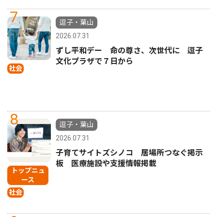
7
逗子・葉山
2026.07.31
ずし平和デー 命の尊さ、次世代に 逗子
文化プラザで７日から
社会
8
逗子・葉山
2026.07.31
子育てサイトズシノコ 居場所つなぐ掲示
板 医療施設や支援情報掲載
トップニュ
ース
社会