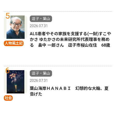
5
逗子・葉山
2026.07.31
ALS患者やその家族を支援する(一財)すこや
かさ ゆたかさの未来研究所代表理事を務め
人物風土記
る 畠中 一郎さん 逗子市桜山在住 68歳
6
逗子・葉山
2026.07.31
葉山海岸ＨＡＮＡＢＩ 幻想的な大輪、夏
告げた
社会