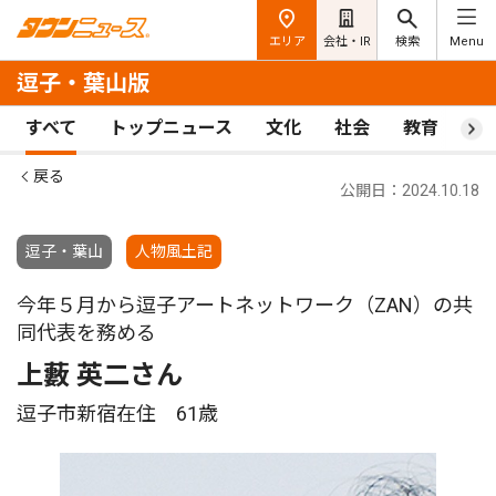
エリア
会社・IR
検索
Menu
逗子・葉山版
すべて
トップニュース
文化
社会
教育
ス
戻る
公開日：2024.10.18
逗子・葉山
人物風土記
今年５月から逗子アートネットワーク（ZAN）の共
同代表を務める
上藪 英二さん
逗子市新宿在住 61歳