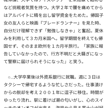
など挑戦者気質を持つ。大学２年で腰を痛めてから
はアルバイトに精を出し留学資金をためた。帰国子
女の友人らと映画『ブレードランナー』を見た時、
自分だけ理解できず「勉強しなきゃ」と奮起。夏休
みを利用して３カ月米国へ。留学期間を終えても帰
国せず、そのまま欧州を１カ月半旅行。「家族に報
告していなかったので、行方不明だと大騒ぎになっ
て警察に届けられそうになった」と笑う。
○…大学卒業後は外資系銀行に就職。週に３日は
タクシーで帰宅するような忙しさだった。仕事漬け
からの脱却を考え２００１年に逗子に移住。時間が
ゆったり流れ、駅に着けば潮の匂いがし、心のスイ
ッチのオンオフが出来る。海岸から見る富士山が好