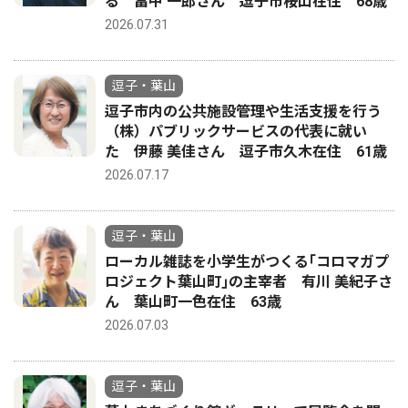
る 畠中 一郎さん 逗子市桜山在住 68歳
2026.07.31
逗子・葉山
逗子市内の公共施設管理や生活支援を行う
（株）パブリックサービスの代表に就い
た 伊藤 美佳さん 逗子市久木在住 61歳
2026.07.17
逗子・葉山
ローカル雑誌を小学生がつくる｢コロマガプ
ロジェクト葉山町｣の主宰者 有川 美紀子さ
ん 葉山町一色在住 63歳
2026.07.03
逗子・葉山