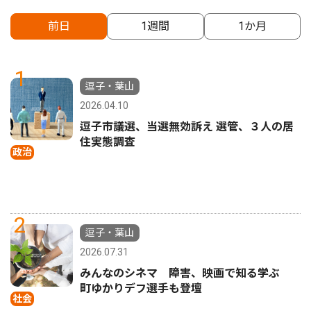
前日
1週間
1か月
1
逗子・葉山
2026.04.10
逗子市議選、当選無効訴え 選管、３人の居
住実態調査
政治
2
逗子・葉山
2026.07.31
みんなのシネマ 障害、映画で知る学ぶ
町ゆかりデフ選手も登壇
社会