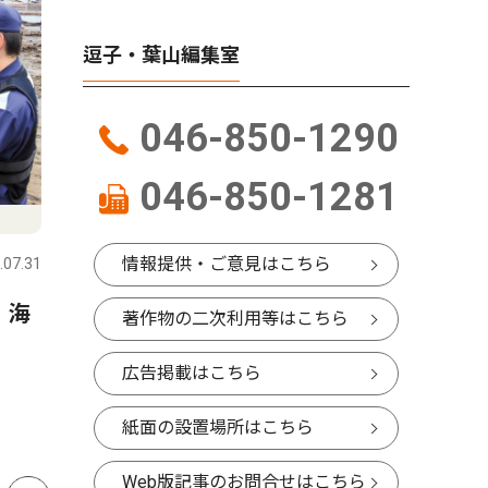
逗子・葉山編集室
046-850-1290
046-850-1281
コラム
人物風土
情報提供・ご意見はこちら
.07.31
逗子・葉山
2026.07.31
逗子・葉山
 海
星座にまつわるエトセトラ
ALS患
著作物の二次利用等はこちら
「２０２６年のペルセウス座
る(一財)
広告掲載はこちら
流星群」
の未来研
る 畠中
紙面の設置場所はこちら
山在住 6
Web版記事のお問合せはこちら