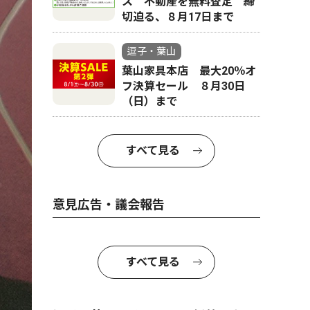
ス 不動産を無料査定 締
切迫る、８月17日まで
逗子・葉山
葉山家具本店 最大20％オ
フ決算セール ８月30日
（日）まで
すべて見る
意見広告・議会報告
すべて見る