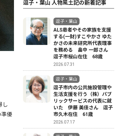
逗子・葉山 人物風土記の新着記事
逗子・葉山
ALS患者やその家族を支援
する(一財)すこやかさ ゆた
かさの未来研究所代表理事
を務める 畠中 一郎さん
逗子市桜山在住 68歳
2026.07.31
逗子・葉山
逗子市内の公共施設管理や
生活支援を行う（株）パブ
リックサービスの代表に就
得し
いた 伊藤 美佳さん 逗子
の準優
市久木在住 61歳
2026.07.17