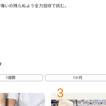
も悔いの残らぬよう全力投球で挑む。
グ
1週間
1か月
3