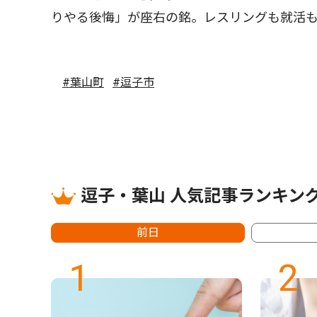
りやる後悔」が座右の銘。レスリングも就活
#葉山町
#逗子市
逗子・葉山 人気記事ランキン
前日
1
2