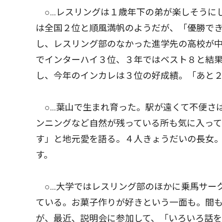
○…レスリングは１歳年下の弟が楽しそうに
は全国２位と順風満帆のようだが、「優勝で
し、レスリング部のなかった進学先の高校が
でインターハイ３位、３年ではベスト８と結
し、今年のインカレは３位の好成績。「あと
○…葉山で生まれ育った。駅が遠くて不便さ
ンニングなど自然が残っている所も気に入っ
す」と地元愛を語る。４人きょうだいの長女
す。
○…大学ではレスリング部のほかに乗馬サー
ている。お菓子作りが好きという一面も。間
が、最近、説明会に参加して、「いろいろ話