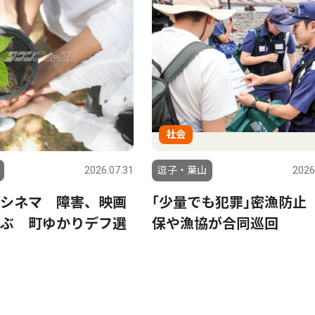
社会
2026.07.31
逗子・葉山
2026
シネマ 障害、映画
｢少量でも犯罪｣密漁防止
ぶ 町ゆかりデフ選
保や漁協が合同巡回