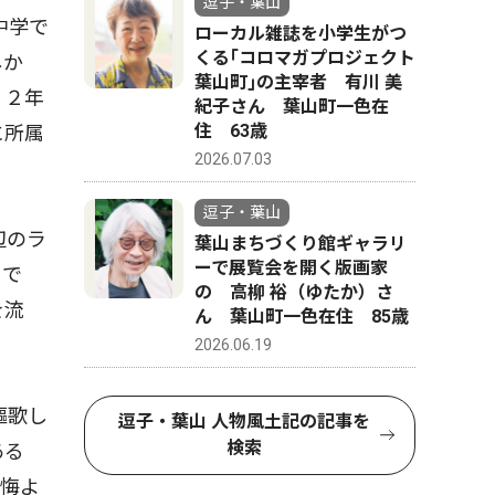
逗子・葉山
中学で
ローカル雑誌を小学生がつ
くる｢コロマガプロジェクト
しか
葉山町｣の主宰者 有川 美
。２年
紀子さん 葉山町一色在
住 63歳
に所属
2026.07.03
逗子・葉山
辺のラ
葉山まちづくり館ギャラリ
ーで展覧会を開く版画家
きで
の 高柳 裕（ゆたか）さ
を流
ん 葉山町一色在住 85歳
2026.06.19
謳歌し
逗子・葉山 人物風土記の記事を
検索
ある
後悔よ