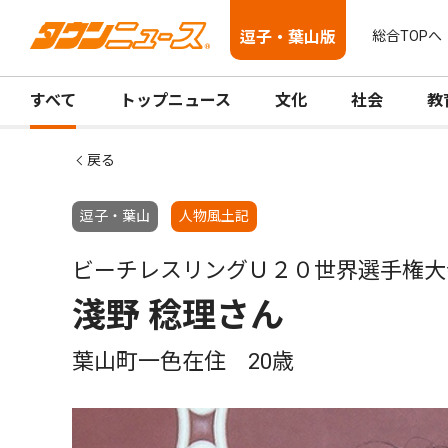
逗子・葉山版
総合TOPへ
すべて
トップニュース
文化
社会
教
戻る
逗子・葉山
人物風土記
ビーチレスリングＵ２０世界選手権大
淺野 稔理さん
葉山町一色在住 20歳