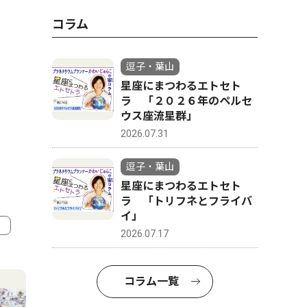
コラム
逗子・葉山
星座にまつわるエトセト
ラ 「２０２６年のペルセ
ウス座流星群」
2026.07.31
逗子・葉山
星座にまつわるエトセト
ラ 「トリフネとフライバ
イ」
2026.07.17
4
5
コラム一覧