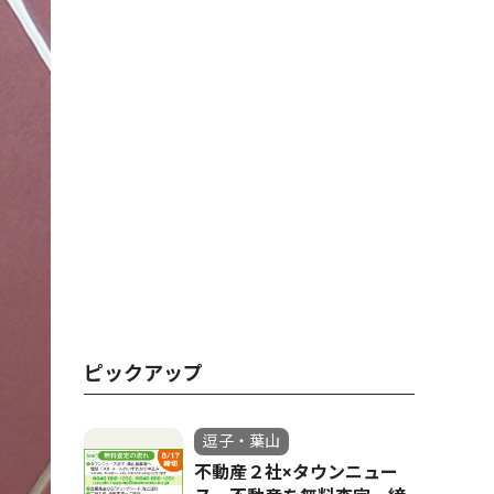
ピックアップ
逗子・葉山
不動産２社×タウンニュー