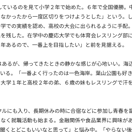
しているのを見て小学２年で始めた。６年で全国優勝。
きなかったから一度区切りをつけようとした」という。
中学での実績を認め、高校の大会に出られるように手配
果を残した。在学中の慶応大学でも体育会レスリング部
２年あるので、一番上を目指したい」と前を見据える。
はあるが、帰ってきたときの静かな感じが心地いい。海
ている。「一番よく行ったのは一色海岸。葉山公園も好
。大学１年と高校２年の弟、６歳の妹もレスリングで汗
クルにも入り、長期休みの時に合宿などに参加し青春を
もなく就職活動も始まる。金融関係や食品業界に興味が
を聞くとどこもいいなと思って」と悩み中。「やらない