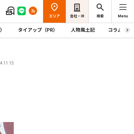
エリア
会社・IR
検索
Menu
R）
タイアップ（PR）
人物風土記
コラム
.11.15