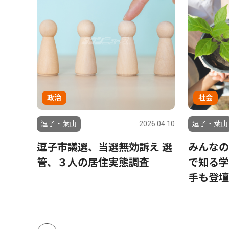
政治
社会
6.07.31
逗子・葉山
2026.04.10
逗子・葉山
レッキ
逗子市議選、当選無効訴え 選
みんなの
管、３人の居住実態調査
で知る学
手も登壇