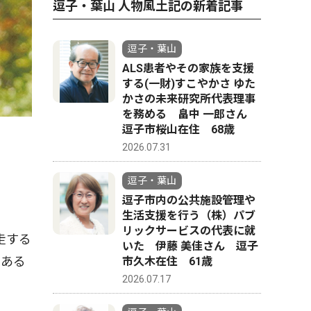
逗子・葉山 人物風土記の新着記事
逗子・葉山
ALS患者やその家族を支援
する(一財)すこやかさ ゆた
かさの未来研究所代表理事
を務める 畠中 一郎さん
逗子市桜山在住 68歳
2026.07.31
逗子・葉山
逗子市内の公共施設管理や
生活支援を行う（株）パブ
リックサービスの代表に就
走する
いた 伊藤 美佳さん 逗子
もある
市久木在住 61歳
2026.07.17