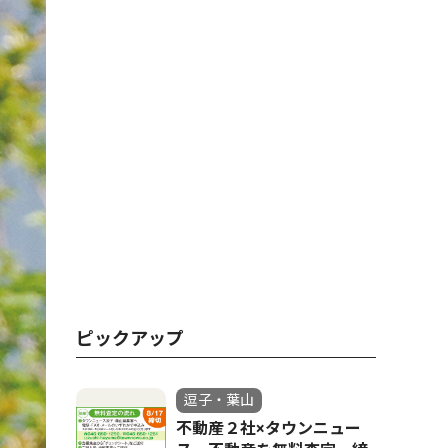
ピックアップ
逗子・葉山
不動産２社×タウンニュー