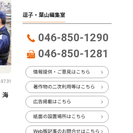
逗子・葉山編集室
046-850-1290
046-850-1281
コラム
人物風土
情報提供・ご意見はこちら
.07.31
逗子・葉山
2026.07.31
逗子・葉山
著作物の二次利用等はこちら
 海
星座にまつわるエトセトラ
ALS患
広告掲載はこちら
「２０２６年のペルセウス座
る(一財)
流星群」
の未来研
紙面の設置場所はこちら
る 畠中
山在住 6
Web版記事のお問合せはこちら