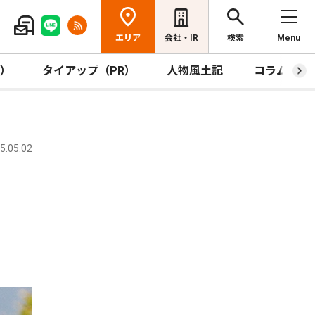
エリア
会社・IR
検索
Menu
R）
タイアップ（PR）
人物風土記
コラム
.05.02