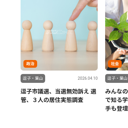
政治
社会
6.07.31
逗子・葉山
2026.04.10
逗子・葉山
レッキ
逗子市議選、当選無効訴え 選
みんなの
管、３人の居住実態調査
で知る学
手も登壇