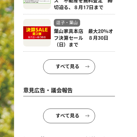
ス 不動産を無料査定 締
切迫る、８月17日まで
逗子・葉山
葉山家具本店 最大20％オ
フ決算セール ８月30日
（日）まで
すべて見る
意見広告・議会報告
すべて見る