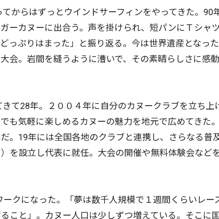
てからはずっとウインドサーフィンをやってきた。90
リガーカヌーに出合う。声を掛けられ、短パンにＴシャ
。どっぷりはまった」と振り返る。今は世界遺産となっ
た大会。岩間を縫うように漕いで、その素晴らしさに感
きて28年。２００４年に自分のカヌークラブを立ち上
人でも気軽に楽しめるカヌーの魅力を地元で広めてきた
だ。19年には全国各地のクラブと連携し、さらなる普
Ａ）を設立し代表に就任。大会の開催や無料体験会など
ワークになった。「夢は数千人規模で１週間くらいレー
すること」。カヌー人口は少しずつ増えている。そこに