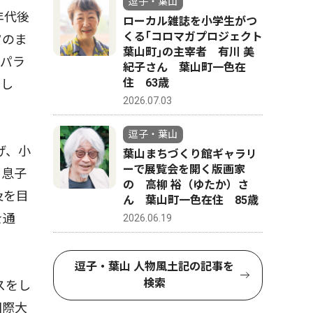
逗子・葉山
年代後
ローカル雑誌を小学生がつ
くる｢コロマガプロジェクト
ツのま
葉山町｣の主宰者 有川 美
たパラ
紀子さん 葉山町一色在
住 63歳
動し
2026.07.03
逗子・葉山
げ、小
葉山まちづくり館ギャラリ
ーで展覧会を開く版画家
。息子
の 高柳 裕（ゆたか）さ
及を目
ん 葉山町一色在住 85歳
を通
2026.06.19
逗子・葉山 人物風土記の記事を
検索
スをし
国際大