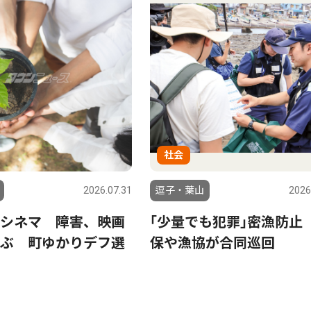
社会
2026.07.31
逗子・葉山
2026
シネマ 障害、映画
｢少量でも犯罪｣密漁防止
ぶ 町ゆかりデフ選
保や漁協が合同巡回