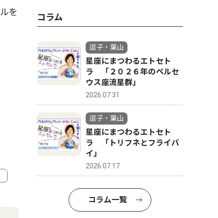
ドルを
コラム
逗子・葉山
星座にまつわるエトセト
ラ 「２０２６年のペルセ
ウス座流星群」
2026.07.31
逗子・葉山
星座にまつわるエトセト
ラ 「トリフネとフライバ
イ」
2026.07.17
4
5
コラム一覧