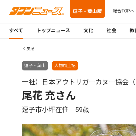
逗子・葉山版
総合TOPへ
すべて
トップニュース
文化
社会
教
戻る
逗子・葉山
人物風土記
一社）日本アウトリガーカヌー協会（
尾花 充さん
逗子市小坪在住 59歳