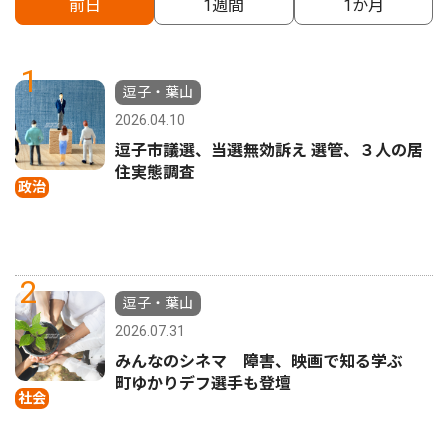
前日
1週間
1か月
1
逗子・葉山
2026.04.10
逗子市議選、当選無効訴え 選管、３人の居
住実態調査
政治
2
逗子・葉山
2026.07.31
みんなのシネマ 障害、映画で知る学ぶ
町ゆかりデフ選手も登壇
社会