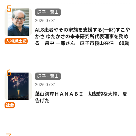
5
逗子・葉山
2026.07.31
ALS患者やその家族を支援する(一財)すこや
かさ ゆたかさの未来研究所代表理事を務め
人物風土記
る 畠中 一郎さん 逗子市桜山在住 68歳
6
逗子・葉山
2026.07.31
葉山海岸ＨＡＮＡＢＩ 幻想的な大輪、夏
告げた
社会