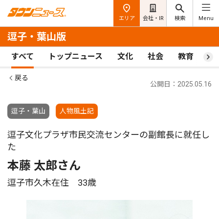
エリア
会社・IR
検索
Menu
逗子・葉山版
すべて
トップニュース
文化
社会
教育
ス
戻る
公開日：2025.05.16
逗子・葉山
人物風土記
逗子文化プラザ市民交流センターの副館長に就任し
た
本藤 太郎さん
逗子市久木在住 33歳