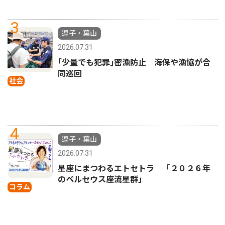
3
逗子・葉山
2026.07.31
｢少量でも犯罪｣密漁防止 海保や漁協が合
同巡回
社会
4
逗子・葉山
2026.07.31
星座にまつわるエトセトラ 「２０２６年
のペルセウス座流星群」
コラム