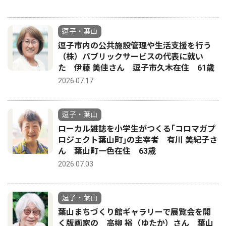
逗子・葉山
逗子市内の公共施設管理や生活支援を行う
（株）パブリックサービスの代表に就い
た 伊藤 美佳さん 逗子市久木在住 61歳
2026.07.17
逗子・葉山
ローカル雑誌を小学生がつくる｢コロマガプ
ロジェクト葉山町｣の主宰者 有川 美紀子さ
ん 葉山町一色在住 63歳
2026.07.03
逗子・葉山
葉山まちづくり館ギャラリーで展覧会を開
く版画家の 高柳 裕（ゆたか）さん 葉山