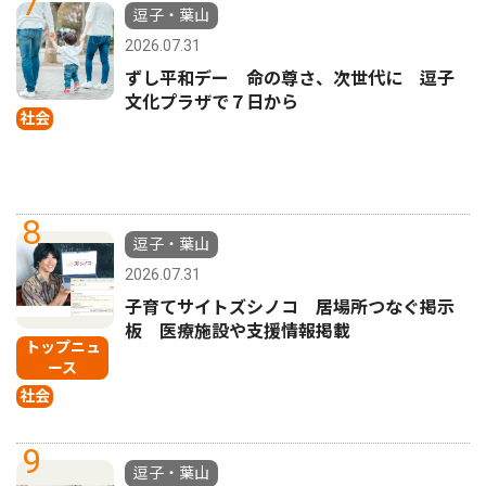
7
逗子・葉山
2026.07.31
ずし平和デー 命の尊さ、次世代に 逗子
文化プラザで７日から
社会
8
逗子・葉山
2026.07.31
子育てサイトズシノコ 居場所つなぐ掲示
板 医療施設や支援情報掲載
トップニュ
ース
社会
9
逗子・葉山