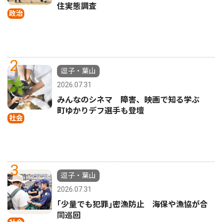
住実態調査
政治
2
逗子・葉山
2026.07.31
みんなのシネマ 障害、映画で知る学ぶ
町ゆかりデフ選手も登壇
社会
3
逗子・葉山
2026.07.31
｢少量でも犯罪｣密漁防止 海保や漁協が合
同巡回