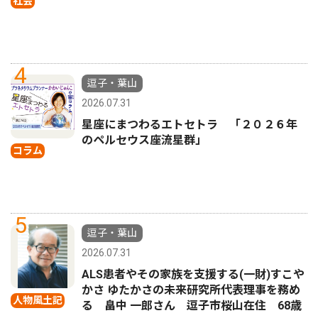
社会
4
逗子・葉山
2026.07.31
星座にまつわるエトセトラ 「２０２６年
のペルセウス座流星群」
コラム
5
逗子・葉山
2026.07.31
ALS患者やその家族を支援する(一財)すこや
かさ ゆたかさの未来研究所代表理事を務め
人物風土記
る 畠中 一郎さん 逗子市桜山在住 68歳