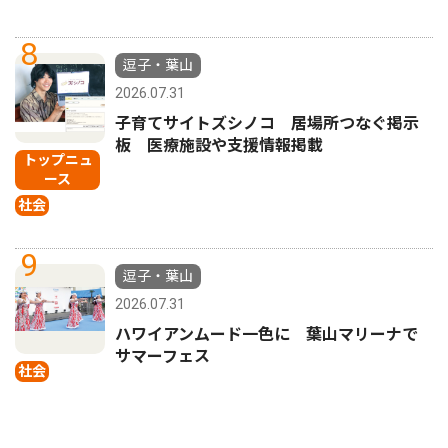
8
逗子・葉山
2026.07.31
子育てサイトズシノコ 居場所つなぐ掲示
板 医療施設や支援情報掲載
トップニュ
ース
社会
9
逗子・葉山
2026.07.31
ハワイアンムード一色に 葉山マリーナで
サマーフェス
社会