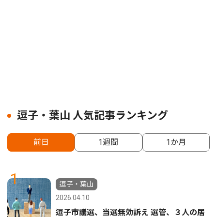
逗子・葉山 人気記事ランキング
前日
1週間
1か月
1
逗子・葉山
2026.04.10
逗子市議選、当選無効訴え 選管、３人の居