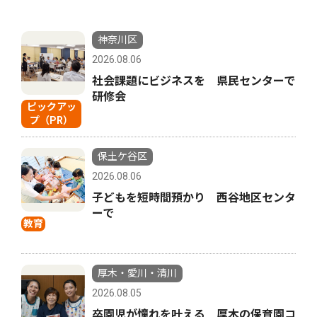
神奈川区
2026.08.06
社会課題にビジネスを 県民センターで
研修会
ピックアッ
プ（PR）
保土ケ谷区
2026.08.06
子どもを短時間預かり 西谷地区センタ
ーで
教育
厚木・愛川・清川
2026.08.05
卒園児が憧れを叶える 厚木の保育園コ