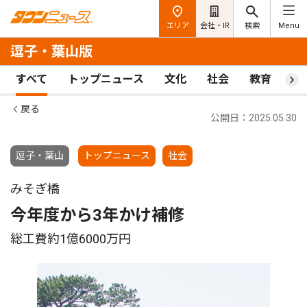
エリア
会社・IR
検索
Menu
逗子・葉山版
すべて
トップニュース
文化
社会
教育
ス
戻る
公開日：2025.05.30
逗子・葉山
トップニュース
社会
みそぎ橋
今年度から3年かけ補修
総工費約1億6000万円