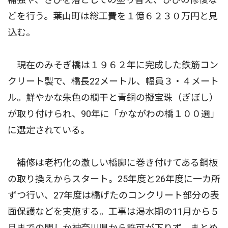
どを行う。葉山町は総工費を１億６２３０万円と見
込む。
現在のみそぎ橋は１９６２年に完成した鉄筋コン
クリート製で、橋長22メートル、幅員３・４メート
ル。鮮やかな朱色の欄干と青銅の擬宝珠（ぎぼし）
が取り付けられ、90年に「かながわの橋１００選」
に選定されている。
補修は老朽化の激しい橋脚に巻き付けてある鋼板
の取り換えからスタート。25年度と26年度に一カ所
ずつ行い、27年度は橋げたのコンクリート部分の表
面保護などを実施する。工事は渇水期の11月から５
月までの間しか神奈川県から許可が下りず、まとめ