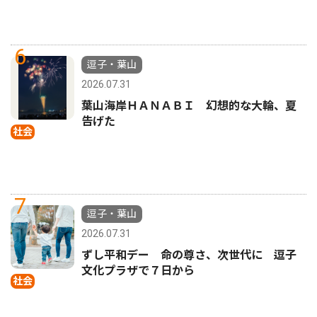
6
逗子・葉山
2026.07.31
葉山海岸ＨＡＮＡＢＩ 幻想的な大輪、夏
告げた
社会
7
逗子・葉山
2026.07.31
ずし平和デー 命の尊さ、次世代に 逗子
文化プラザで７日から
社会