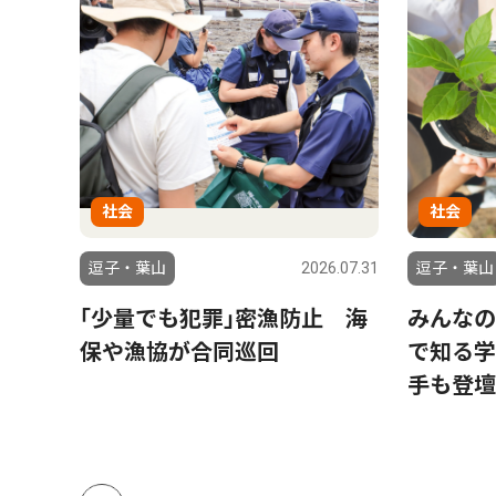
社会
社会
6.07.31
逗子・葉山
2026.07.31
逗子・葉山
、次
｢少量でも犯罪｣密漁防止 海
みんなの
で７
保や漁協が合同巡回
で知る学
手も登壇