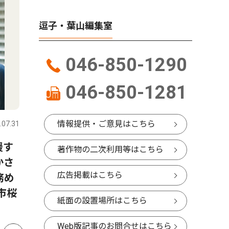
逗子・葉山編集室
046-850-1290
046-850-1281
社会
社会
情報提供・ご意見はこちら
.07.31
逗子・葉山
2026.07.31
逗子・葉山
援す
葉山海岸ＨＡＮＡＢＩ 幻想
ハワイア
著作物の二次利用等はこちら
かさ
的な大輪、夏告げた
山マリー
広告掲載はこちら
務め
市桜
紙面の設置場所はこちら
Web版記事のお問合せはこちら