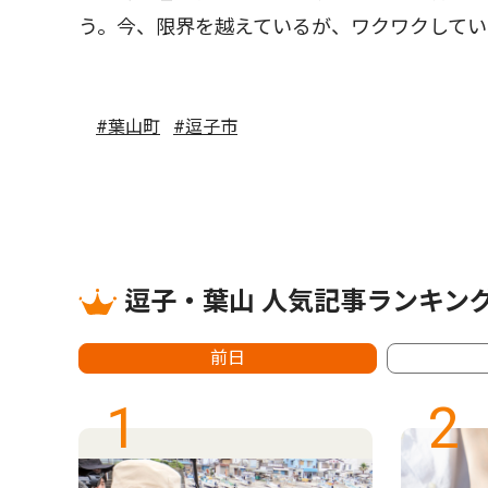
う。今、限界を越えているが、ワクワクして
#葉山町
#逗子市
逗子・葉山 人気記事ランキン
前日
1
2