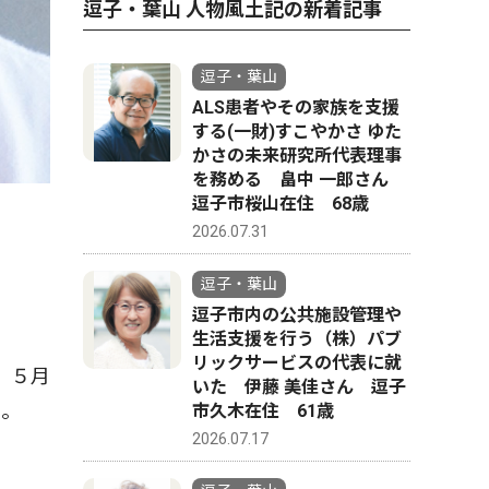
逗子・葉山 人物風土記の新着記事
逗子・葉山
ALS患者やその家族を支援
する(一財)すこやかさ ゆた
かさの未来研究所代表理事
を務める 畠中 一郎さん
逗子市桜山在住 68歳
2026.07.31
逗子・葉山
逗子市内の公共施設管理や
生活支援を行う（株）パブ
リックサービスの代表に就
。５月
いた 伊藤 美佳さん 逗子
た。
市久木在住 61歳
2026.07.17