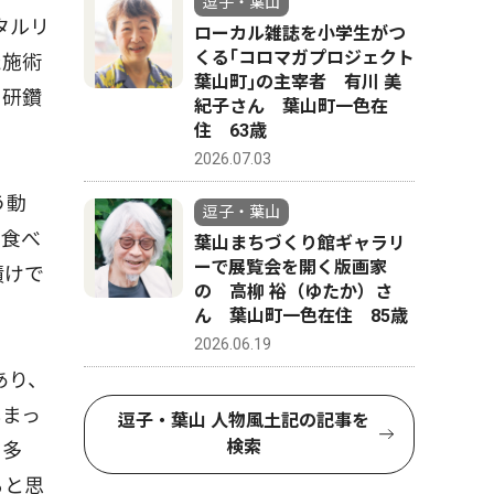
逗子・葉山
タルリ
ローカル雑誌を小学生がつ
くる｢コロマガプロジェクト
た施術
葉山町｣の主宰者 有川 美
と研鑽
紀子さん 葉山町一色在
住 63歳
2026.07.03
う動
逗子・葉山
は食べ
葉山まちづくり館ギャラリ
ーで展覧会を開く版画家
漬けで
の 高柳 裕（ゆたか）さ
ん 葉山町一色在住 85歳
2026.06.19
あり、
しまっ
逗子・葉山 人物風土記の記事を
検索
も多
ると思