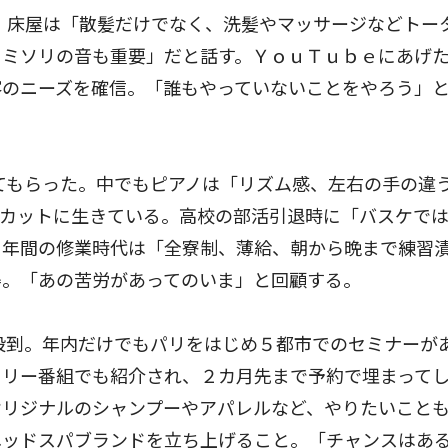
。床屋は「散髪だけでなく、洗髪やマッサージなどトー
カミソリの音も重要」だと話す。ＹｏｕＴｕｂｅにあげ
客のニーズを確信。「誰もやっていないことをやろう」
てもらった。中でもピアノは「リズム感、左右の手の違
やカットに生きている。高校の部活引退時に「バスケで
５年間の修業時代は「全寮制、薄給、朝から晩まで練習
得。「あの苦労があってのいま」と回顧する。
殺到。年内だけでもパリをはじめ５都市でのセミナーが
タリー番組でも紹介され、２カ月先まで予約で埋まって
オリジナルのシャンプーやアパレルなど、やりたいこと
ヘッドスパブランドを立ち上げること。「チャンスはあ