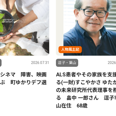
人物風土記
2026.07.31
逗子・葉山
2026
シネマ 障害、映画
ALS患者やその家族を支
ぶ 町ゆかりデフ選
る(一財)すこやかさ ゆた
の未来研究所代表理事を
る 畠中 一郎さん 逗子
山在住 68歳