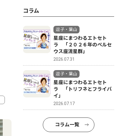
コラム
逗子・葉山
星座にまつわるエトセト
ラ 「２０２６年のペルセ
ウス座流星群」
2026.07.31
逗子・葉山
星座にまつわるエトセト
ラ 「トリフネとフライバ
イ」
2026.07.17
4
5
コラム一覧