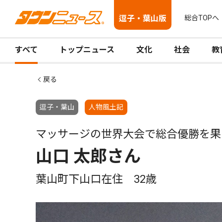
逗子・葉山版
総合TOPへ
すべて
トップニュース
文化
社会
教
戻る
逗子・葉山
人物風土記
マッサージの世界大会で総合優勝を果
山口 太郎さん
葉山町下山口在住 32歳