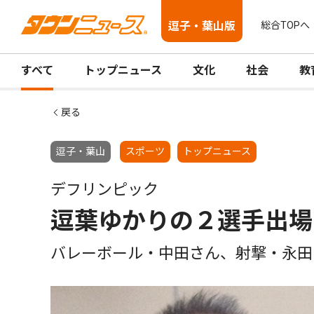
逗子・葉山版
総合TOPへ
すべて
トップニュース
文化
社会
教
戻る
逗子・葉山
スポーツ
トップニュース
デフリンピック
逗葉ゆかりの２選手出場
バレーボール・中田さん、射撃・永田