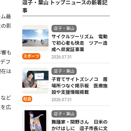
逗子・葉山 トップニュースの新着記
事
ーム最
大の影
逗子・葉山
サイクルツーリズム 電動
で初心者も快走 ツアー造
成へ県実証事業
影響も
スポーツ
2026.07.31
はデフ
現在は
逗子・葉山
子育てサイトズシノコ 居
場所つなぐ掲示板 医療施
設や支援情報掲載
りなど
社会
2026.07.31
性を広
逗子・葉山
舞踊家・関野さん 日米の
かけはしに 逗子市長に文