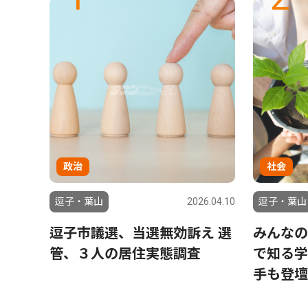
政治
社会
6.07.31
逗子・葉山
2026.04.10
逗子・葉山
レッキ
逗子市議選、当選無効訴え 選
みんなの
管、３人の居住実態調査
で知る学
手も登壇