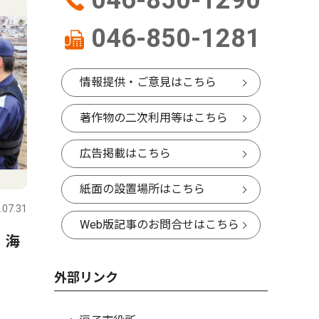
046-850-1290
046-850-1281
情報提供・ご意見はこちら
著作物の二次利用等はこちら
広告掲載はこちら
コラム
人物風土
紙面の設置場所はこちら
.07.31
逗子・葉山
2026.07.31
逗子・葉山
Web版記事のお問合せはこちら
 海
星座にまつわるエトセトラ
ALS患
「２０２６年のペルセウス座
る(一財)
外部リンク
流星群」
の未来研
る 畠中