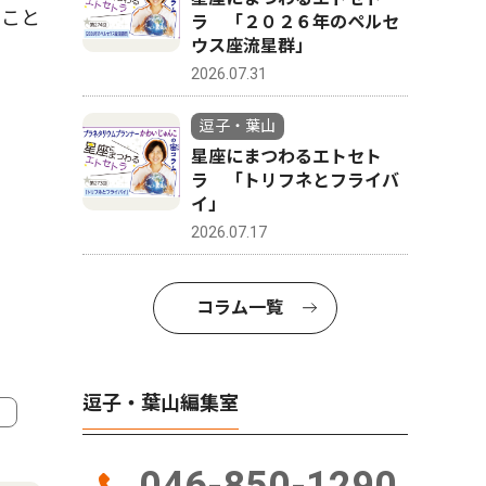
すこと
ラ 「２０２６年のペルセ
ウス座流星群」
2026.07.31
逗子・葉山
星座にまつわるエトセト
ラ 「トリフネとフライバ
イ」
2026.07.17
コラム一覧
逗子・葉山編集室
4
5