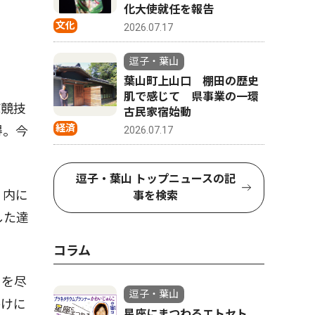
化大使就任を報告
文化
2026.07.17
逗子・葉山
葉山町上山口 棚田の歴史
肌で感じて 県事業の一環
撃競技
古民家宿始動
経済
得。今
2026.07.17
逗子・葉山 トップニュースの記
」内に
事を検索
した達
コラム
トを尽
逗子・葉山
かけに
星座にまつわるエトセト