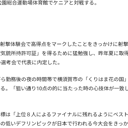
公園総合運動場体育館でケニアと対戦する。
射撃体験会で高得点をマークしたことをきっかけに射
空気銃所持許可証」を得るために猛勉強し、昨年夏に取
の選考会で代表に内定した。
ら勤務後の夜の時間帯で横須賀市の「くりはま花の国
る。「狙い通り10点の的に当たった時の心技体が一致
標は「上位８人によるファイナルに残れるようにベス
度の低いデフリンピックが日本で行われる今大会をきっ