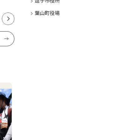
逗子市役所
山在住 6
葉山町役場