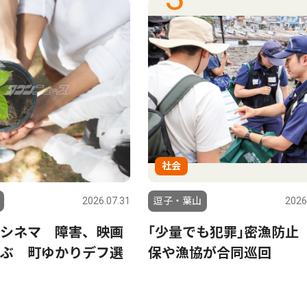
社会
2026.07.31
逗子・葉山
2026
シネマ 障害、映画
｢少量でも犯罪｣密漁防止
ぶ 町ゆかりデフ選
保や漁協が合同巡回