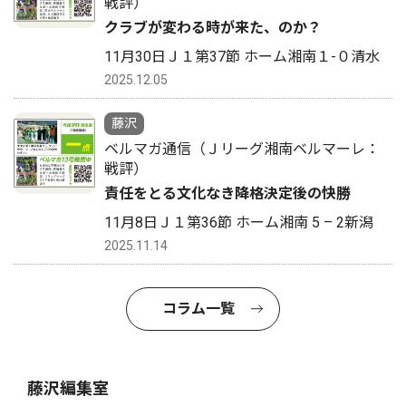
戦評）
クラブが変わる時が来た、のか？
11月30日Ｊ１第37節 ホーム湘南１-０清水
2025.12.05
藤沢
ベルマガ通信（Ｊリーグ湘南ベルマーレ：
戦評）
責任をとる文化なき降格決定後の快勝
11月8日Ｊ１第36節 ホーム湘南 5 – 2新潟
2025.11.14
コラム一覧
藤沢編集室