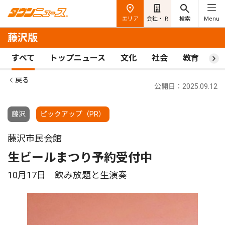
エリア
会社・IR
検索
Menu
藤沢版
すべて
トップニュース
文化
社会
教育
ス
戻る
公開日：2025.09.12
藤沢
ピックアップ（PR）
藤沢市民会館
生ビールまつり予約受付中
10月17日 飲み放題と生演奏