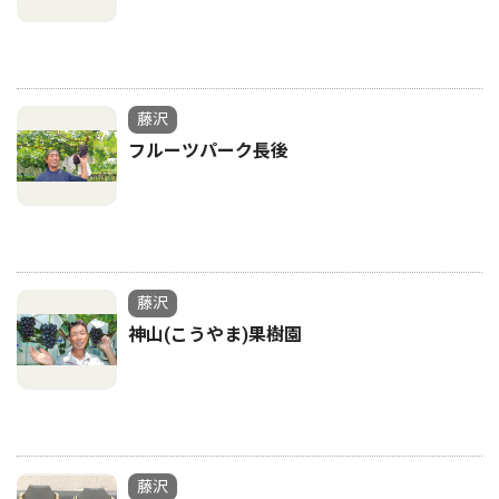
藤沢
フルーツパーク長後
藤沢
神山(こうやま)果樹園
藤沢