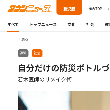
藤沢版
総合TOPへ
すべて
トップニュース
文化
社会
教
戻る
藤沢
社会
自分だけの防災ボトルづ
若木医師のリメイク術