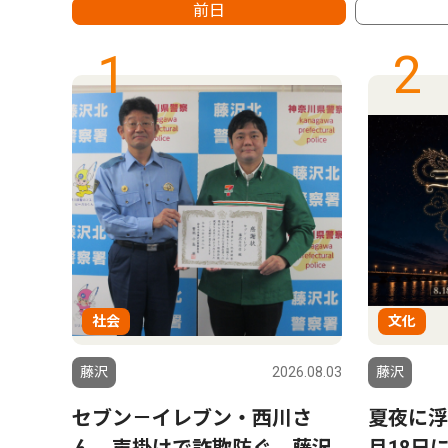
前日
1
2
社会
文化
6.07.31
藤沢
2026.08.03
藤沢
ーム
セブン－イレブン・西川さ
夏夜に浮