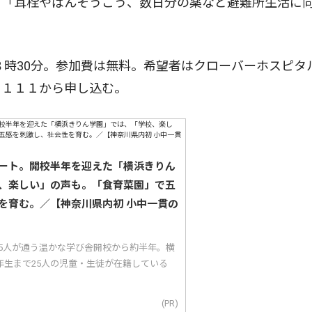
。「耳栓やばんそうこう、数日分の薬など避難所生活に
３時30分。参加費は無料。希望者はクローバーホスピタ
７１１１から申し込む。
ート。開校半年を迎えた「横浜きりん
、楽しい」の声も。「食育菜園」で五
を育む。／【神奈川県内初 小中一貫の
25人が通う温かな学び舎開校から約半年。横
年生まで25人の児童・生徒が在籍している
(PR)