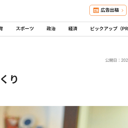
広告出稿
育
スポーツ
政治
経済
ピックアップ（P
公開日：2025
くり