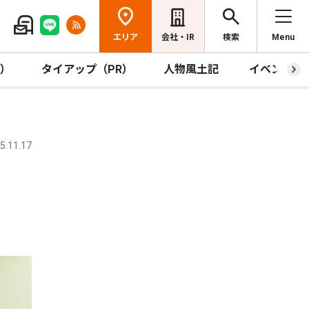
エリア
会社・IR
検索
Menu
R）
タイアップ（PR）
人物風土記
イベント
.11.17