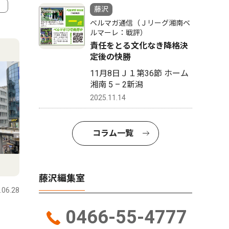
藤沢
ベルマガ通信（Ｊリーグ湘南ベ
4
5
ルマーレ：戦評）
責任をとる文化なき降格決
定後の快勝
11月8日Ｊ１第36節 ホーム
湘南 5 – 2新潟
2025.11.14
コラム一覧
文化
トップニ
藤沢編集室
.06.28
藤沢
2026.07.29
藤沢
0466-55-4777
発酵食品と盆踊り ８月５日
藤沢駅南