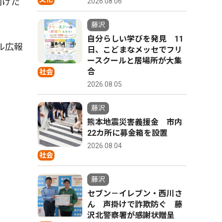
向けた
2026.08.06
藤沢
自分らしい学びを発見 11
ル広報
日、こどまなメッセでフリ
ースクールと居場所が大集
合
社会
2026.08.05
藤沢
熊本地震災害義援金 市内
22カ所に募金箱を設置
2026.08.04
社会
藤沢
セブン－イレブン・西川さ
ん 声掛けで詐欺防ぐ 藤
沢北警察署が感謝状贈呈