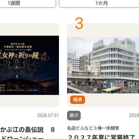
1週間
1か月
3
経済
2026.07.31
藤沢
2024
名店ビルなど３棟一体開発
かぶ江の島伝説 ８
２０２７年夏に営業終了