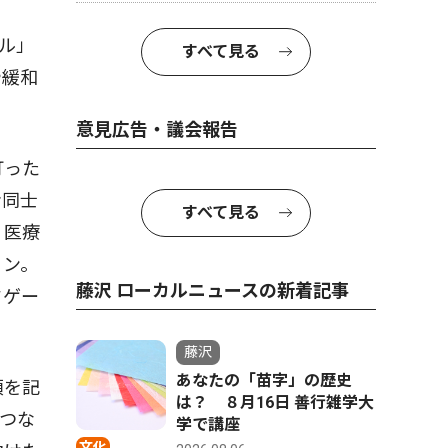
ル」
すべて見る
や緩和
意見広告・議会報告
打った
者同士
すべて見る
・医療
ョン。
藤沢 ローカルニュースの新着記事
ドゲー
藤沢
あなたの「苗字」の歴史
項を記
は？ ８月16日 善行雑学大
つな
学で講座
文化