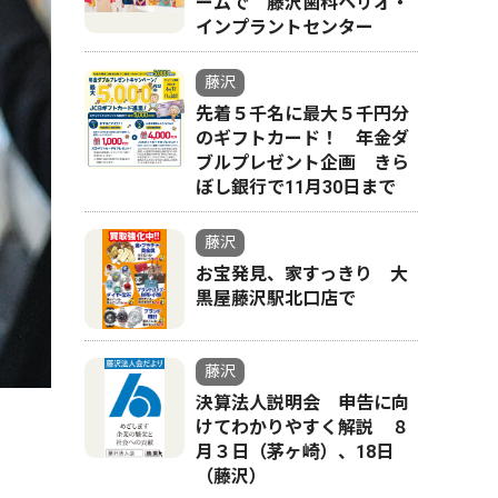
ームで 藤沢歯科ペリオ・
インプラントセンター
藤沢
先着５千名に最大５千円分
のギフトカード！ 年金ダ
ブルプレゼント企画 きら
ぼし銀行で11月30日まで
藤沢
お宝発見、家すっきり 大
黒屋藤沢駅北口店で
藤沢
決算法人説明会 申告に向
けてわかりやすく解説 ８
月３日（茅ヶ崎）、18日
（藤沢）