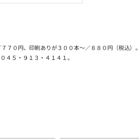
／７７０円、印刷ありが３００本〜／８８０円（税込）
】０４５・９１３・４１４１。