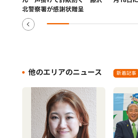
颯太さ
ん 声掛けで詐欺防ぐ 藤沢
月18日
北警察署が感謝状贈呈
他のエリアのニュース
新着記事