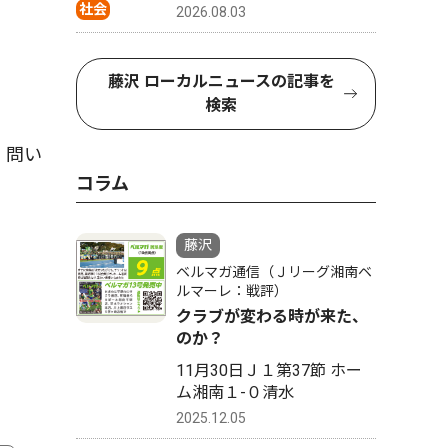
社会
2026.08.03
藤沢 ローカルニュースの記事を
検索
。問い
コラム
藤沢
ベルマガ通信（Ｊリーグ湘南ベ
ルマーレ：戦評）
クラブが変わる時が来た、
のか？
11月30日Ｊ１第37節 ホー
ム湘南１-０清水
2025.12.05