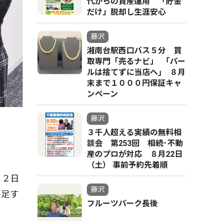
代からの資産運用 「貯金
だけ」脱却し生涯安心
藤沢
湘南台駅西口バス５分 買
取専門「売るナビ」 ｢パー
ルは捨てずに当店へ｣ ８月
末まで１０００円保証キャ
ンペーン
藤沢
３千人超える実績の無料相
談会 第253回 相続･不動
産のプロが対応 ８月22日
（土） 事前予約先着順
月２日
藤沢
不足す
フルーツパーク長後