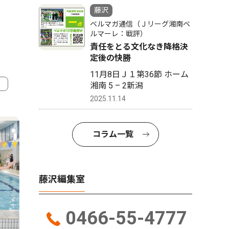
藤沢
ベルマガ通信（Ｊリーグ湘南ベ
ルマーレ：戦評）
責任をとる文化なき降格決
定後の快勝
11月8日Ｊ１第36節 ホーム
湘南 5 – 2新潟
2025.11.14
4
5
コラム一覧
藤沢編集室
0466-55-4777