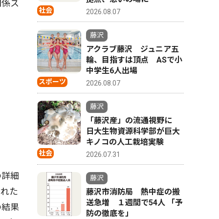
関係ス
社会
2026.08.07
藤沢
アクラブ藤沢 ジュニア五
輪、目指すは頂点 ASで小
中学生6人出場
スポーツ
2026.08.07
藤沢
「藤沢産」の流通視野に
日大生物資源科学部が巨大
キノコの人工栽培実験
社会
2026.07.31
の詳細
藤沢
された
藤沢市消防局 熱中症の搬
送急増 １週間で54人 「予
の結果
防の徹底を」