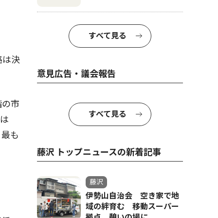
すべて見る
路は決
意見広告・議会報告
階の市
すべて見る
んは
。最も
藤沢 トップニュースの新着記事
藤沢
伊勢山自治会 空き家で地
域の絆育む 移動スーパー
拠点、憩いの場に