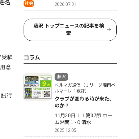
署名
社会
2026.07.31
藤沢 トップニュースの記事を検
索
で受験
コラム
を用意
藤沢
ベルマガ通信（Ｊリーグ湘南ベ
ルマーレ：戦評）
。試行
クラブが変わる時が来た、
のか？
11月30日Ｊ１第37節 ホー
ム湘南１-０清水
2025.12.05