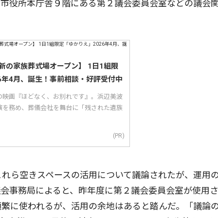
市役所本庁舎９階にある第２議会委員会室などの議会
新の家族葬式場オープン】 1日1組限
26年4月、誕生！事前相談・好評受付中
の映画『ほどなく、お別れです』。浜辺美波
演を務め、葬儀会社を舞台に「残された遺族
(PR)
これら空きスペースの活用について議論されたが、運用
議会事務局によると、昨年度に第２議会委員会室が使用
頻繁に使われるが、活用の余地はあると踏んだ。「議論