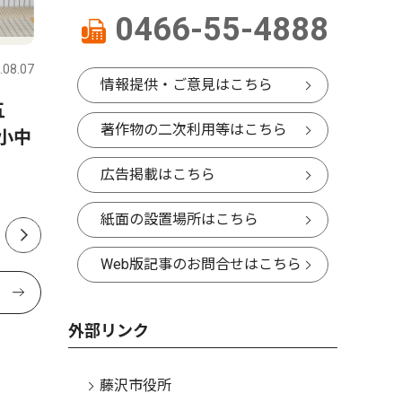
0466-55-4888
ピックアップ（PR）
文化
.08.07
藤沢
2026.08.07
藤沢
情報提供・ご意見はこちら
五
神山(こうやま)果樹園
東リ町の
著作物の二次利用等はこちら
小中
1500万
へ
広告掲載はこちら
紙面の設置場所はこちら
Web版記事のお問合せはこちら
外部リンク
藤沢市役所