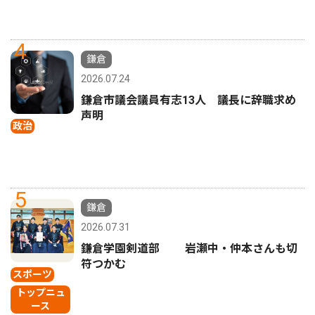
4
鎌倉
2026.07.24
鎌倉市議会議員有志13人 議長に辞職求め
声明
政治
5
鎌倉
2026.07.31
鎌倉学園剣道部 岩瀬中・仲本さんも切
符つかむ
スポーツ
トップニュ
ース