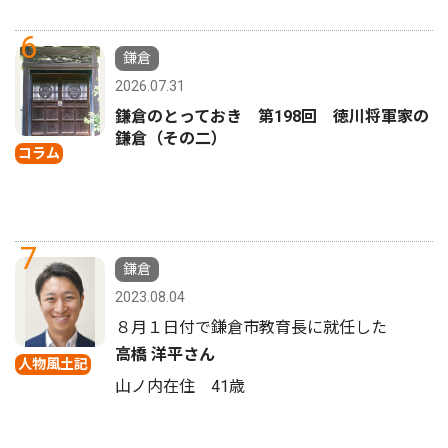
6
鎌倉
2026.07.31
鎌倉のとっておき 第198回 徳川将軍家の
鎌倉（その二）
コラム
7
鎌倉
2023.08.04
８月１日付で鎌倉市教育長に就任した
高橋 洋平さん
人物風土記
山ノ内在住 41歳