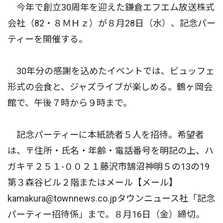
今年で創立30周年を迎えた鎌倉エフエム放送株式
会社（82・８ＭＨｚ）が８月28日（水）、記念パー
ティーを開催する。
30年分の感謝を込めたイベントでは、ビュッフェ
形式の会食と、ジャズライブが楽しめる。鶴ヶ岡会
館で、午後７時から９時まで。
記念パーティーに本紙読者５人を招待。希望者
は、〒住所・氏名・年齢・電話番号を明記の上、ハ
ガキ〒２５１-００２１藤沢市鵠沼神明５の13の19
第３森谷ビル２階またはメール【メール】
kamakura@townnews.co.jpタウンニュース社「記念
パーティー招待係」まで。８月16日（金）締切。