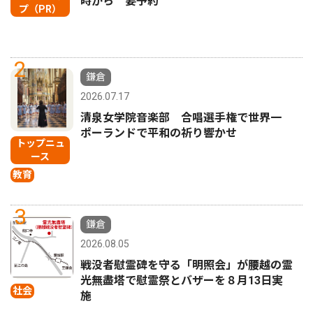
時から 要予約
プ（PR）
2
鎌倉
2026.07.17
清泉女学院音楽部 合唱選手権で世界一
ポーランドで平和の祈り響かせ
トップニュ
ース
教育
3
鎌倉
2026.08.05
戦没者慰霊碑を守る「明照会」が腰越の霊
光無盡塔で慰霊祭とバザーを８月13日実
社会
施