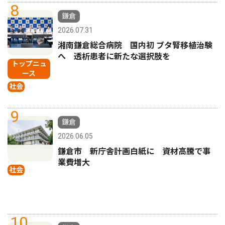
8
鎌倉
2026.07.31
湘南鎌倉総合病院 国内初 ブタ腎移植治験
へ 透析患者に新たな選択肢を
トップニュ
ース
社会
9
鎌倉
2026.06.05
鎌倉市 新庁舎計画白紙に 資材高騰で事
業費増大
社会
10