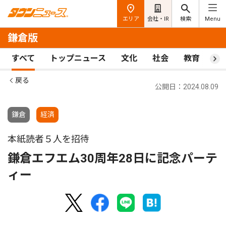
エリア
会社・IR
検索
Menu
鎌倉版
すべて
トップニュース
文化
社会
教育
ス
戻る
公開日：2024.08.09
鎌倉
経済
本紙読者５人を招待
鎌倉エフエム30周年28日に記念パーテ
ィー