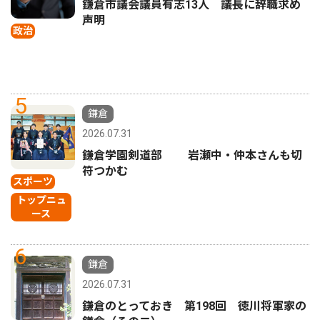
鎌倉市議会議員有志13人 議長に辞職求め
声明
政治
5
鎌倉
2026.07.31
鎌倉学園剣道部 岩瀬中・仲本さんも切
符つかむ
スポーツ
トップニュ
ース
6
鎌倉
2026.07.31
鎌倉のとっておき 第198回 徳川将軍家の