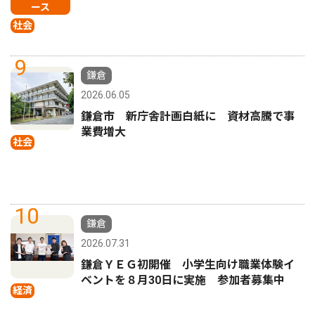
ース
社会
9
鎌倉
2026.06.05
鎌倉市 新庁舎計画白紙に 資材高騰で事
業費増大
社会
10
鎌倉
2026.07.31
鎌倉ＹＥＧ初開催 小学生向け職業体験イ
ベントを８月30日に実施 参加者募集中
経済