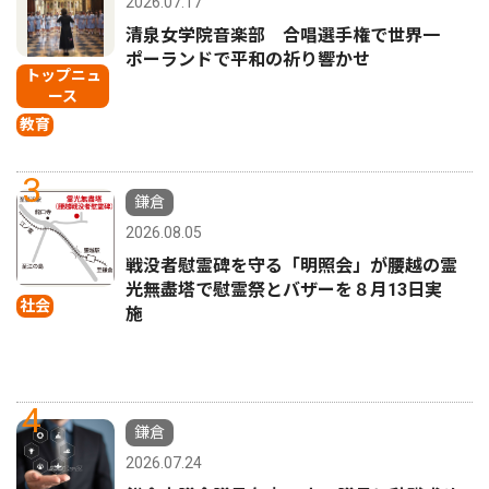
2026.07.17
清泉女学院音楽部 合唱選手権で世界一
ポーランドで平和の祈り響かせ
トップニュ
ース
教育
3
鎌倉
2026.08.05
戦没者慰霊碑を守る「明照会」が腰越の霊
光無盡塔で慰霊祭とバザーを８月13日実
社会
施
4
鎌倉
2026.07.24