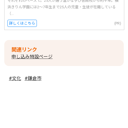
それぞれのペースで。25人が通う温かな学び舎開校から約半年。横
浜きりん学園には2〜7年生まで25人の児童・生徒が在籍している
（...
詳しくはこちら
(PR)
関連リンク
申し込み特設ページ
#文化
#鎌倉市