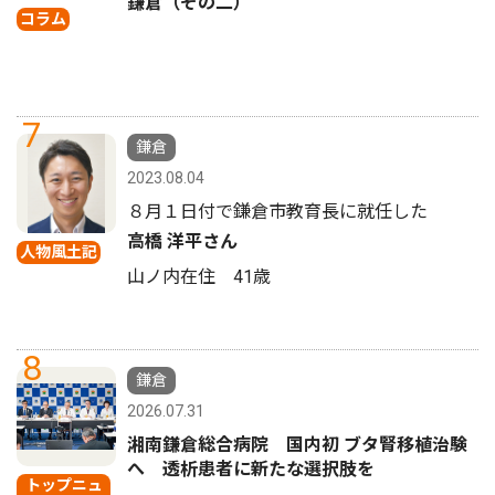
鎌倉（その二）
コラム
7
鎌倉
2023.08.04
８月１日付で鎌倉市教育長に就任した
高橋 洋平さん
人物風土記
山ノ内在住 41歳
8
鎌倉
2026.07.31
湘南鎌倉総合病院 国内初 ブタ腎移植治験
へ 透析患者に新たな選択肢を
トップニュ