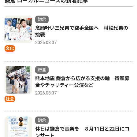
鎌倉 ローカルニュースの新着記事
鎌倉
念願叶い三兄弟で空手全国へ 村松兄弟の
挑戦
2026.08.07
文化
鎌倉
熊本地震 鎌倉から広がる支援の輪 街頭募
金やチャリティー公演など
2026.08.07
社会
鎌倉
休日は鎌倉で音楽を ８月11日と22日にコ
ンサート