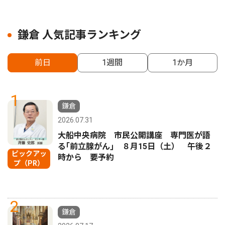
鎌倉 人気記事ランキング
前日
1週間
1か月
1
鎌倉
2026.07.31
大船中央病院 市民公開講座 専門医が語
る｢前立腺がん｣ ８月15日（土） 午後２
ピックアッ
時から 要予約
プ（PR）
2
鎌倉