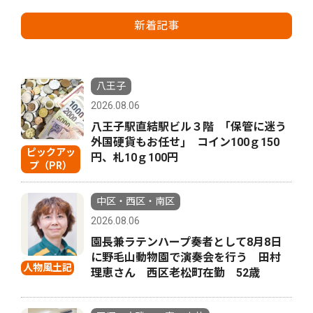
新着記事
八王子
2026.08.06
八王子駅直結駅ビル３階 ｢保管に迷う
外国硬貨もお任せ｣ コイン100ｇ150
ピックアッ
円、札10ｇ100円
プ（PR）
中区・西区・南区
2026.08.06
園長兼ラテンハープ奏者として8月8日
に野毛山動物園で演奏会を行う 田村
人物風土記
理恵さん 西区老松町在勤 52歳