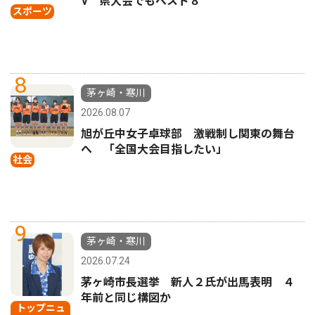
Ⅴ 県大会でもベスト８
スポーツ
8
茅ヶ崎・寒川
2026.08.07
旭が丘中女子卓球部 激戦制し関東の舞台
へ 「全国大会目指したい」
社会
9
茅ヶ崎・寒川
2026.07.24
茅ヶ崎市長選挙 新人２氏が出馬表明 ４
年前と同じ構図か
トップニュ