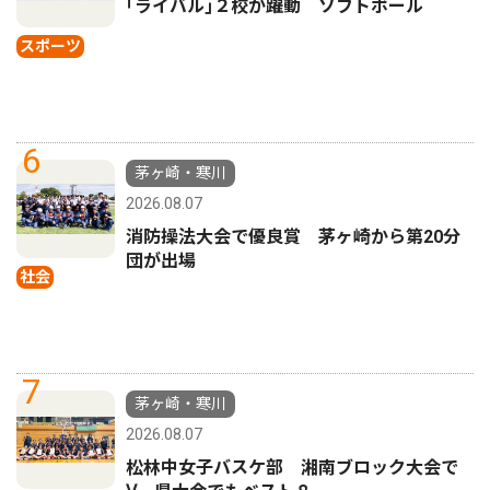
｢ライバル｣２校が躍動 ソフトボール
スポーツ
6
茅ヶ崎・寒川
2026.08.07
消防操法大会で優良賞 茅ヶ崎から第20分
団が出場
社会
7
茅ヶ崎・寒川
2026.08.07
松林中女子バスケ部 湘南ブロック大会で