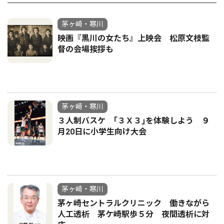
茅ヶ崎・寒川
映画『黒川の女たち』上映会 松原文枝監
督の会場挨拶も
茅ヶ崎・寒川
３人制バスケ ｢３Ｘ３｣を体験しよう ９
月20日に小学生向け大会
茅ヶ崎・寒川
茅ヶ崎セントラルクリニック 働きながら
人工透析 茅ケ崎駅歩５分 夜間透析に対