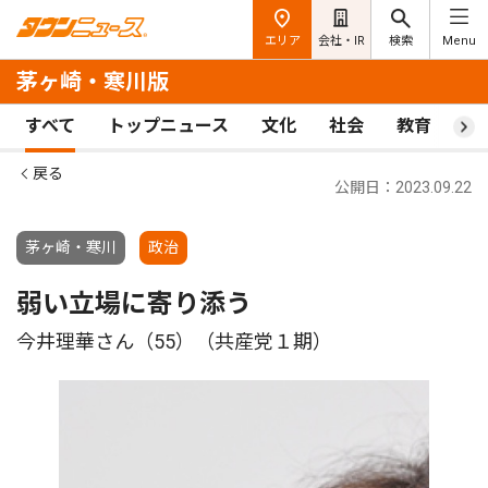
エリア
会社・IR
検索
Menu
茅ヶ崎・寒川版
すべて
トップニュース
文化
社会
教育
ス
戻る
公開日：2023.09.22
茅ヶ崎・寒川
政治
弱い立場に寄り添う
今井理華さん（55）（共産党１期）