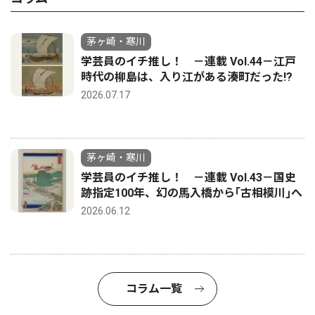
茅ヶ崎・寒川
学芸員のイチ推し！ －連載 Vol.44－江戸
時代の柳島は、入り江がある湊町だった!?
2026.07.17
茅ヶ崎・寒川
学芸員のイチ推し！ －連載 Vol.43－国史
跡指定100年、幻の馬入橋から｢古相模川｣へ
2026.06.12
コラム一覧