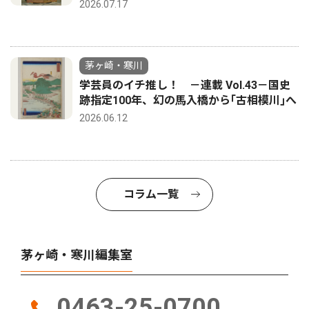
2026.07.17
茅ヶ崎・寒川
学芸員のイチ推し！ －連載 Vol.43－国史
跡指定100年、幻の馬入橋から｢古相模川｣へ
2026.06.12
コラム一覧
茅ヶ崎・寒川編集室
0463-25-0700