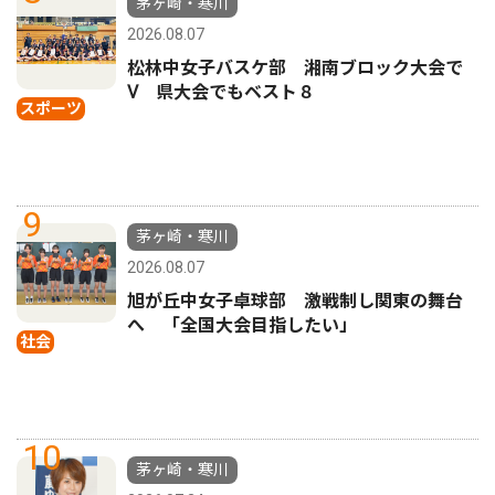
茅ヶ崎・寒川
2026.08.07
松林中女子バスケ部 湘南ブロック大会で
Ⅴ 県大会でもベスト８
スポーツ
9
茅ヶ崎・寒川
2026.08.07
旭が丘中女子卓球部 激戦制し関東の舞台
へ 「全国大会目指したい」
社会
10
茅ヶ崎・寒川