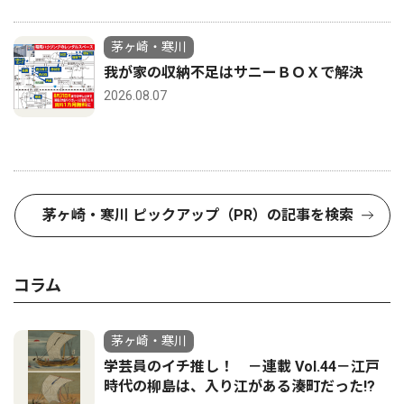
茅ヶ崎・寒川
我が家の収納不足はサニーＢＯＸで解決
2026.08.07
茅ヶ崎・寒川 ピックアップ（PR）の記事を検索
コラム
茅ヶ崎・寒川
学芸員のイチ推し！ －連載 Vol.44－江戸
時代の柳島は、入り江がある湊町だった!?