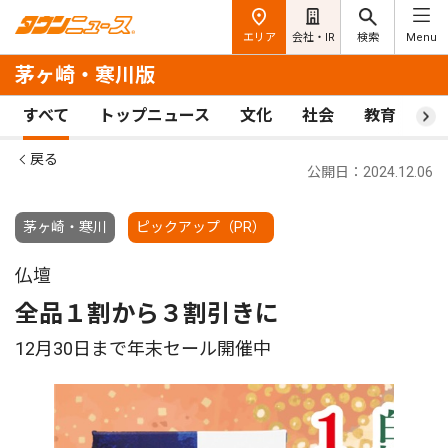
エリア
会社・IR
検索
Menu
茅ヶ崎・寒川版
すべて
トップニュース
文化
社会
教育
ス
戻る
公開日：2024.12.06
茅ヶ崎・寒川
ピックアップ（PR）
仏壇
全品１割から３割引きに
12月30日まで年末セール開催中