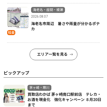
海老名・座間・綾瀬
2026.08.07
海老名市周辺 暑さや雨量が分かるポテ
カ
社会
エリア一覧を見る
ピックアップ
茅ヶ崎・寒川
買取店わかば 茅ヶ崎南口駅前店 テレカ・
お酒を現金化 強化キャンペーン ８月20日
まで