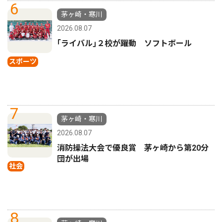
6
茅ヶ崎・寒川
2026.08.07
｢ライバル｣２校が躍動 ソフトボール
スポーツ
7
茅ヶ崎・寒川
2026.08.07
消防操法大会で優良賞 茅ヶ崎から第20分
団が出場
社会
8