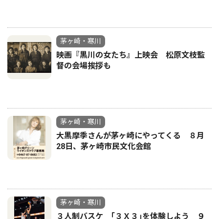
茅ヶ崎・寒川
映画『黒川の女たち』上映会 松原文枝監
督の会場挨拶も
茅ヶ崎・寒川
大黒摩季さんが茅ヶ崎にやってくる ８月
28日、茅ヶ崎市民文化会館
茅ヶ崎・寒川
３人制バスケ ｢３Ｘ３｣を体験しよう ９