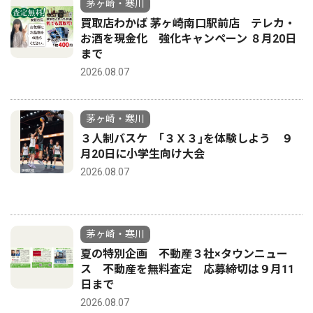
茅ヶ崎・寒川
買取店わかば 茅ヶ崎南口駅前店 テレカ・
お酒を現金化 強化キャンペーン ８月20日
まで
2026.08.07
茅ヶ崎・寒川
３人制バスケ ｢３Ｘ３｣を体験しよう ９
月20日に小学生向け大会
2026.08.07
茅ヶ崎・寒川
夏の特別企画 不動産３社×タウンニュー
ス 不動産を無料査定 応募締切は９月11
日まで
2026.08.07