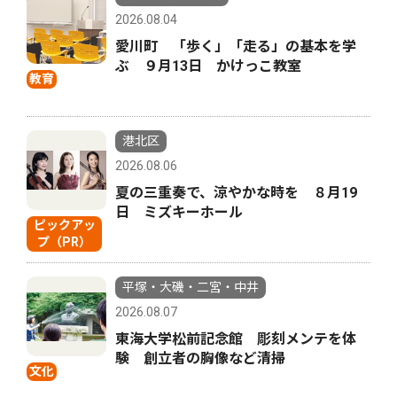
2026.08.04
愛川町 「歩く」「走る」の基本を学
ぶ ９月13日 かけっこ教室
教育
港北区
2026.08.06
夏の三重奏で、涼やかな時を ８月19
日 ミズキーホール
ピックアッ
プ（PR）
平塚・大磯・二宮・中井
2026.08.07
東海大学松前記念館 彫刻メンテを体
験 創立者の胸像など清掃
文化