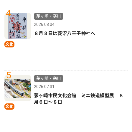
4
茅ヶ崎・寒川
2026.08.04
８月８日は菱沼八王子神社へ
文化
5
茅ヶ崎・寒川
2026.07.31
茅ヶ崎市民文化会館 ミニ鉄道模型展 ８
月６日〜８日
文化