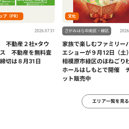
ップ（PR）
文化
2026.07.31
さがみはら中央区・緑区
2026
 不動産２社×タウ
家族で楽しむファミリー
ス 不動産を無料査
エショーが９月12日（土
締切は８月31日
相模原市緑区のほねごり
ホールはしもとで開催 
ット販売中
エリア一覧を見る