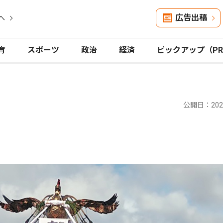
広告出稿
へ
育
スポーツ
政治
経済
ピックアップ（P
公開日：2025