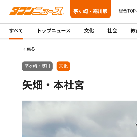
茅ヶ崎・寒川版
総合TOP
すべて
トップニュース
文化
社会
教
戻る
茅ヶ崎・寒川
文化
矢畑・本社宮