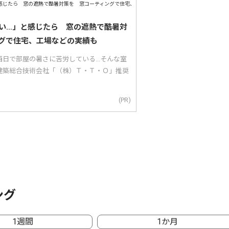
い…」と感じたら 窓の遮熱で酷暑対
グで住宅、工場などの実績も
日で部屋の暑さに苦労している...そんな室
建築総合技術会社「（株）Ｔ・Ｔ・Ｏ」推奨
(PR)
ング
1週間
1か月