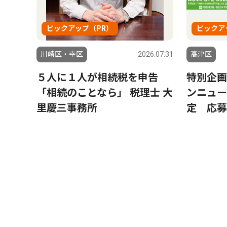
ピックアップ（PR）
ピックア
川崎区・幸区
2026.07.31
高津区
５人に１人が相続税を申告
特別企画
「相続のことなら」 税理士 大
ンニュー
里慶三事務所
定 応募