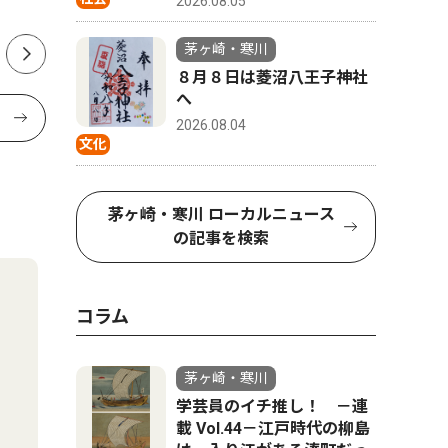
か
2026.08.05
茅ヶ崎・寒川
８月８日は菱沼八王子神社
へ
2026.08.04
文化
茅ヶ崎・寒川 ローカルニュース
の記事を検索
コラム
茅ヶ崎・寒川
学芸員のイチ推し！ －連
載 Vol.44－江戸時代の柳島