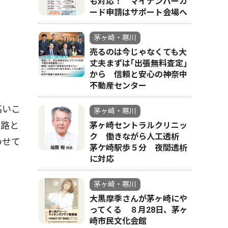
も対応！ マイナンバーカ
ード申請はサポート会場へ
茅ヶ崎・寒川
売るのは今じゃなくても大
丈夫まずは｢出張無料査定｣
から 信頼と安心の神奈中
不動産センター
高いこ
茅ヶ崎・寒川
復路と
茅ヶ崎セントラルクリニッ
ク 働きながら人工透析
わせて
茅ケ崎駅歩５分 夜間透析
に対応
茅ヶ崎・寒川
大黒摩季さんが茅ヶ崎にや
ってくる ８月28日、茅ヶ
崎市民文化会館