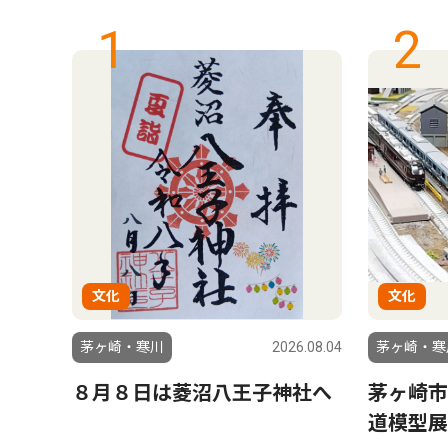
1
2
文化
文化
6.07.17
茅ヶ崎・寒川
2026.08.04
茅ヶ崎・寒
 特
８月８日は菱沼八王子神社へ
茅ヶ崎市
ショ
道模型展