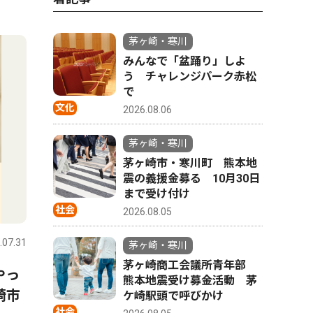
4
5
茅ヶ崎・寒川
みんなで「盆踊り」しよ
う チャレンジパーク赤松
で
文化
2026.08.06
茅ヶ崎・寒川
茅ヶ崎市・寒川町 熊本地
震の義援金募る 10月30日
まで受け付け
文化
トップニ
社会
2026.08.05
.07.31
茅ヶ崎・寒川
2026.07.31
茅ヶ崎・寒
茅ヶ崎・寒川
茅ヶ崎商工会議所青年部
やっ
寒川神社参集殿で夏祭り 盆
茅ヶ崎市
熊本地震受け募金活動 茅
崎市
踊りや縁日で活気
出馬表明
ケ崎駅頭で呼びかけ
社会