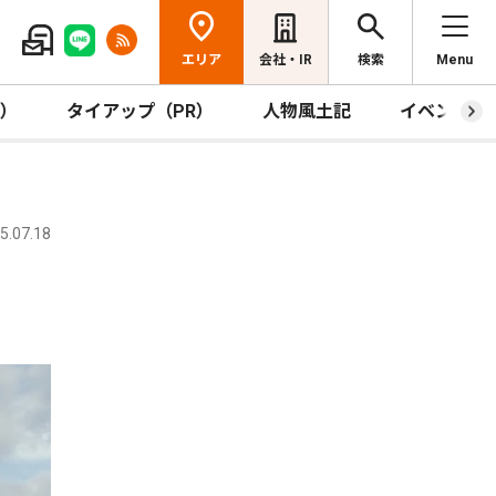
エリア
会社・IR
検索
Menu
R）
タイアップ（PR）
人物風土記
イベント
.07.18