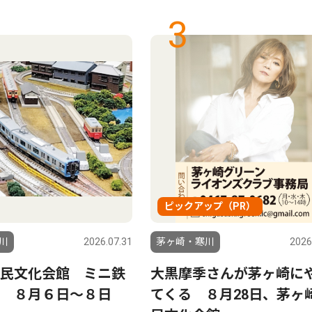
3
ピックアップ（PR）
川
2026.07.31
茅ヶ崎・寒川
2026
民文化会館 ミニ鉄
大黒摩季さんが茅ヶ崎に
 ８月６日〜８日
てくる ８月28日、茅ヶ