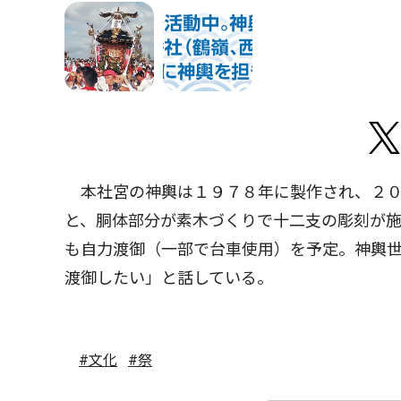
本社宮の神輿は１９７８年に製作され、２０
と、胴体部分が素木づくりで十二支の彫刻が
も自力渡御（一部で台車使用）を予定。神輿
渡御したい」と話している。
#文化
#祭