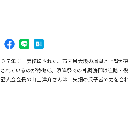
０７年に一度修復された。市内最大級の鳳凰と上背が
施されているのが特徴だ。浜降祭での神輿渡御は往路・
世話人会会長の山上洋介さんは「矢畑の氏子皆で力を合