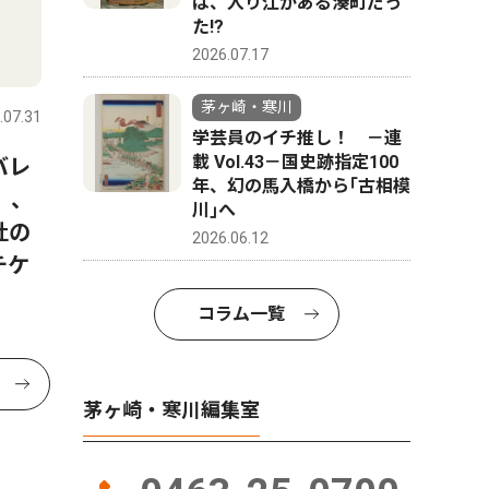
は、入り江がある湊町だっ
た!?
2026.07.17
茅ヶ崎・寒川
.07.31
学芸員のイチ推し！ －連
載 Vol.43－国史跡指定100
バレ
年、幻の馬入橋から｢古相模
）、
川｣へ
杜の
2026.06.12
チケ
コラム一覧
茅ヶ崎・寒川編集室