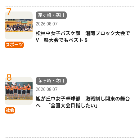
7
茅ヶ崎・寒川
2026.08.07
松林中女子バスケ部 湘南ブロック大会で
Ⅴ 県大会でもベスト８
スポーツ
8
茅ヶ崎・寒川
2026.08.07
旭が丘中女子卓球部 激戦制し関東の舞台
へ 「全国大会目指したい」
社会