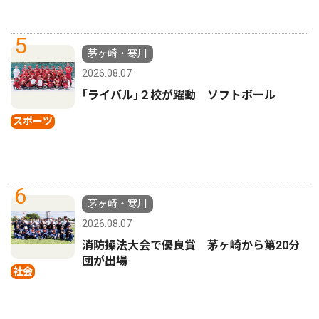
5
茅ヶ崎・寒川
2026.08.07
｢ライバル｣２校が躍動 ソフトボール
スポーツ
6
茅ヶ崎・寒川
2026.08.07
消防操法大会で優良賞 茅ヶ崎から第20分
団が出場
社会