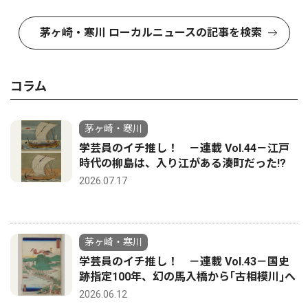
茅ヶ崎・寒川 ローカルニュースの記事を検索
コラム
茅ヶ崎・寒川
学芸員のイチ推し！ －連載 Vol.44－江戸
時代の柳島は、入り江がある湊町だった!?
2026.07.17
茅ヶ崎・寒川
学芸員のイチ推し！ －連載 Vol.43－国史
跡指定100年、幻の馬入橋から｢古相模川｣へ
2026.06.12