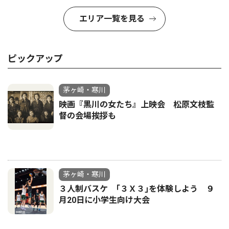
エリア一覧を見る
ピックアップ
茅ヶ崎・寒川
映画『黒川の女たち』上映会 松原文枝監
督の会場挨拶も
茅ヶ崎・寒川
３人制バスケ ｢３Ｘ３｣を体験しよう ９
月20日に小学生向け大会