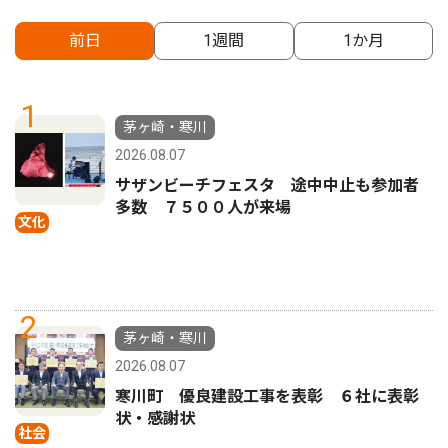
前日
1週間
1か月
1
茅ヶ崎・寒川
2026.08.07
サザンビーチフェスタ 途中中止も参加者
多数 ７５００人が来場
文化
2
茅ヶ崎・寒川
2026.08.07
寒川町 優良建設工事を表彰 ６社に表彰
状・感謝状
社会