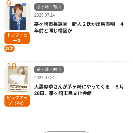
9
茅ヶ崎・寒川
2026.07.24
茅ヶ崎市長選挙 新人２氏が出馬表明 ４
年前と同じ構図か
トップニュ
ース
政治
10
茅ヶ崎・寒川
2026.07.31
大黒摩季さんが茅ヶ崎にやってくる ８月
28日、茅ヶ崎市民文化会館
ピックアッ
プ（PR）