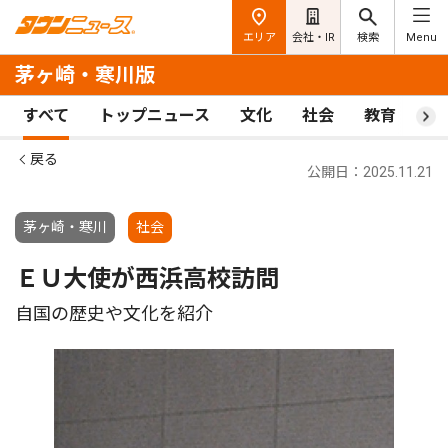
エリア
会社・IR
検索
Menu
茅ヶ崎・寒川版
すべて
トップニュース
文化
社会
教育
ス
戻る
公開日：2025.11.21
茅ヶ崎・寒川
社会
ＥＵ大使が西浜高校訪問
自国の歴史や文化を紹介