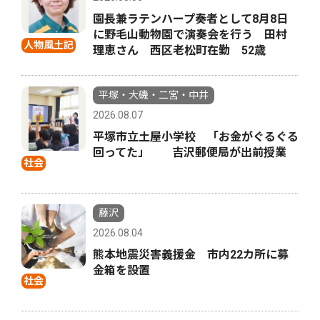
園長兼ラテンハープ奏者として8月8日
に野毛山動物園で演奏会を行う 田村
人物風土記
理恵さん 西区老松町在勤 52歳
平塚・大磯・二宮・中井
2026.08.07
平塚市立土屋小学校 「お金がぐるぐる
回ってた」 吉沢郵便局が出前授業
社会
藤沢
2026.08.04
熊本地震災害義援金 市内22カ所に募
金箱を設置
社会