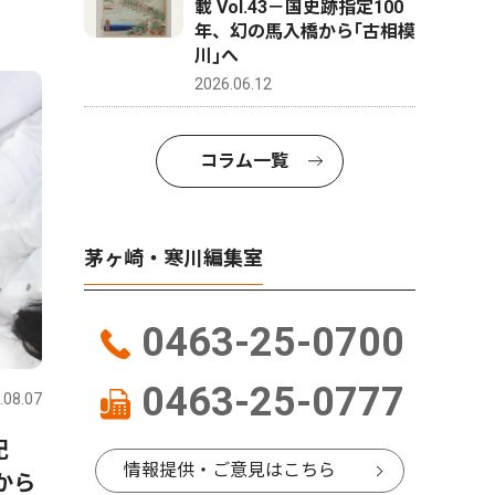
載 Vol.43－国史跡指定100
年、幻の馬入橋から｢古相模
川｣へ
2026.06.12
コラム一覧
茅ヶ崎・寒川編集室
0463-25-0700
0463-25-0777
.08.07
記
情報提供・ご意見はこちら
から