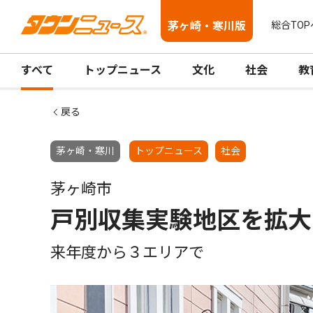
茅ヶ崎・寒川版
総合TOP
すべて
トップニュース
文化
社会
教
戻る
茅ヶ崎・寒川
トップニュース
社会
茅ヶ崎市
戸別収集実験地区を拡大
来年度から３エリアで