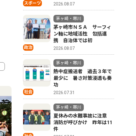
スポーツ
2026.08.07
茅ヶ崎・寒川
茅ヶ崎市ＮＳＡ サーフィ
ン軸に地域活性 包括連
携 自治体では初
政治
2026.08.07
茅ヶ崎・寒川
熱中症搬送者 過去３年で
最少に 暑さ対策浸透も奏
4
5
功
社会
2026.07.31
茅ヶ崎・寒川
夏休みの水難事故に注意
消防が呼びかけ 昨年は11
件