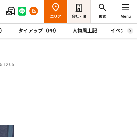
エリア
会社・IR
検索
Menu
R）
タイアップ（PR）
人物風土記
イベント
.12.05