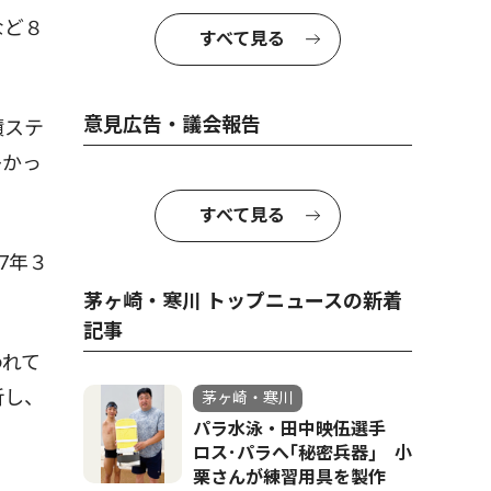
など８
すべて見る
意見広告・議会報告
積ステ
多かっ
すべて見る
7年３
茅ヶ崎・寒川 トップニュースの新着
記事
われて
析し、
茅ヶ崎・寒川
パラ水泳・田中映伍選手
ロス･パラへ｢秘密兵器｣ 小
栗さんが練習用具を製作