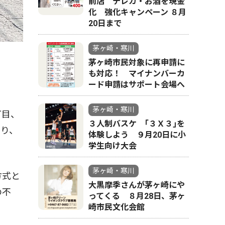
前店 テレカ・お酒を現金
化 強化キャンペーン ８月
20日まで
茅ヶ崎・寒川
茅ヶ崎市民対象に再申請に
も対応！ マイナンバーカ
ード申請はサポート会場へ
茅ヶ崎・寒川
丁目、
３人制バスケ ｢３Ｘ３｣を
おり、
体験しよう ９月20日に小
学生向け大会
茅ヶ崎・寒川
方式と
大黒摩季さんが茅ヶ崎にや
の不
ってくる ８月28日、茅ヶ
崎市民文化会館