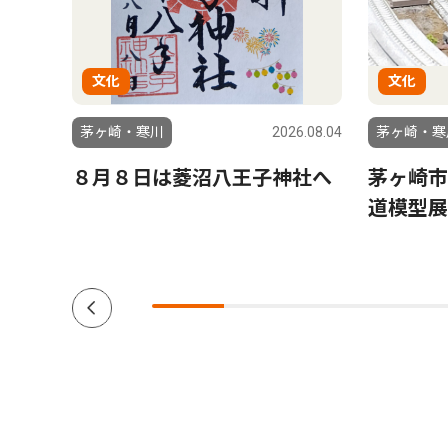
文化
文化
6.08.06
茅ヶ崎・寒川
2026.08.04
茅ヶ崎・寒
よう
８月８日は菱沼八王子神社へ
茅ヶ崎市
道模型展