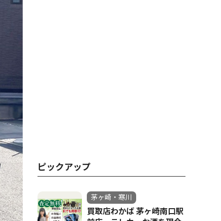
ピックアップ
茅ヶ崎・寒川
買取店わかば 茅ヶ崎南口駅