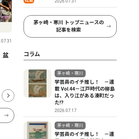
社会
2026.07.31
茅ヶ崎・寒川 トップニュースの
ピックアップ（PR）
トップニ
記事を検索
.07.31
茅ヶ崎・寒川
2026.07.31
茅ヶ崎・寒
コラム
 盆
大黒摩季さんが茅ヶ崎にやっ
茅ヶ崎市
てくる ８月28日、茅ヶ崎市
出馬表明
民文化会館
か
茅ヶ崎・寒川
学芸員のイチ推し！ －連
載 Vol.44－江戸時代の柳島
は、入り江がある湊町だっ
た!?
2026.07.17
茅ヶ崎・寒川
学芸員のイチ推し！ －連