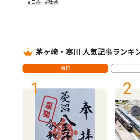
#ごみ
#社会
茅ヶ崎・寒川 人気記事ランキ
前日
1
2