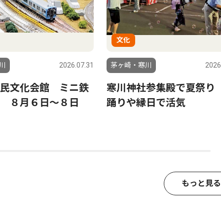
文化
川
2026.07.31
茅ヶ崎・寒川
2026
民文化会館 ミニ鉄
寒川神社参集殿で夏祭り
 ８月６日〜８日
踊りや縁日で活気
もっと見る