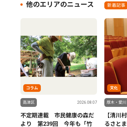
他のエリアのニュース
新着記事
コラム
文化
高津区
2026.08.07
厚木・愛川
不定期連載 市民健康の森だ
【清川村
より 第239回 今年も「竹
るさとま