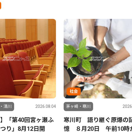
社会
・清川
2026.08.04
茅ヶ崎・寒川
2026
】「第40回宮ヶ瀬ふ
寒川町 語り継ぐ原爆の
つり」8月12日開
憶 ８月20日 午前10時