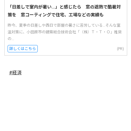
「日差しで室内が暑い…」と感じたら 窓の遮熱で酷暑対
策を 窓コーティングで住宅、工場などの実績も
昨今、夏季の日差しや西日で部屋の暑さに苦労している...そんな室
温対策に、小田原市の建築総合技術会社「（株）Ｔ・Ｔ・Ｏ」推奨
の...
詳しくはこちら
(PR)
#経済