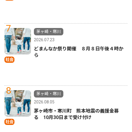
7
茅ヶ崎・寒川
2026.07.23
どまんなか祭り開催 ８月８日午後４時か
ら
社会
8
茅ヶ崎・寒川
2026.08.05
茅ヶ崎市・寒川町 熊本地震の義援金募
る 10月30日まで受け付け
社会