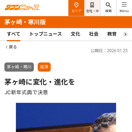
エリア
会社・IR
検索
Menu
茅ヶ崎・寒川版
すべて
トップニュース
文化
社会
教育
ス
戻る
公開日：2026.01.23
茅ヶ崎・寒川
経済
茅ヶ崎に変化・進化を
JC新年式典で決意