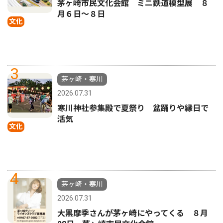
茅ヶ崎市民文化会館 ミニ鉄道模型展 ８
月６日〜８日
文化
3
茅ヶ崎・寒川
2026.07.31
寒川神社参集殿で夏祭り 盆踊りや縁日で
活気
文化
4
茅ヶ崎・寒川
2026.07.31
大黒摩季さんが茅ヶ崎にやってくる ８月