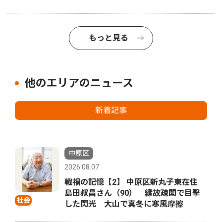
もっと見る
他のエリアのニュース
新着記事
中原区
2026.08.07
戦禍の記憶【2】 中原区新丸子東在住
島田叔昌さん（90） 縁故疎開で目撃
社会
した閃光 大山で真冬に寒風摩擦