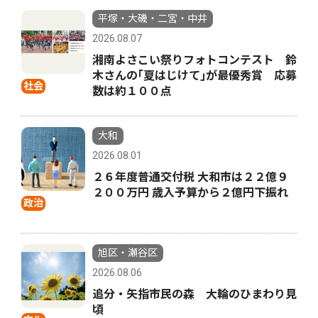
平塚・大磯・二宮・中井
2026.08.07
湘南よさこい祭りフォトコンテスト 鈴
木さんの｢夏はじけて｣が最優秀賞 応募
社会
数は約１００点
大和
2026.08.01
２６年度普通交付税 大和市は２２億９
２００万円 歳入予算から２億円下振れ
政治
旭区・瀬谷区
2026.08.06
追分・矢指市民の森 大輪のひまわり見
頃