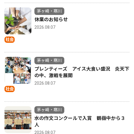
茅ヶ崎・寒川
休業のお知らせ
2026.08.07
社会
茅ヶ崎・寒川
プレンティーズ アイス大食い盛況 炎天下
の中、激戦を展開
2026.08.07
社会
茅ヶ崎・寒川
水の作文コンクールで入賞 鶴嶺中から３
人
2026.08.07