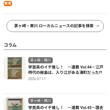
教育
茅ヶ崎・寒川 ローカルニュースの記事を検索
コラム
茅ヶ崎・寒川
学芸員のイチ推し！ －連載 Vol.44－江戸
時代の柳島は、入り江がある湊町だった!?
2026.07.17
茅ヶ崎・寒川
学芸員のイチ推し！ －連載 Vol.43－国史