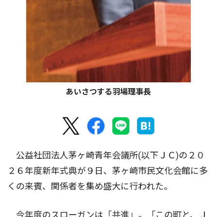
あいさつする羽場理事長
公益社団法人茅ヶ崎青年会議所(以下ＪＣ)の２０
２６年度新年式典が９日、茅ヶ崎市民文化会館に多
くの来賓、関係者を集め盛大に行われた。
今年度のスローガンは「共進」。「この町と、Ｊ