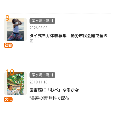
9
茅ヶ崎・寒川
2026.08.03
タイ式ヨガ体験募集 勤労市民会館で全５
回
社会
10
茅ヶ崎・寒川
2018.11.16
図書館に「むべ」なるかな
"長寿の実"無料で配布
文化