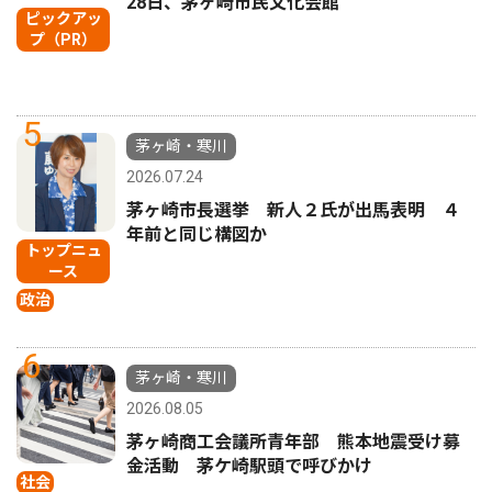
28日、茅ヶ崎市民文化会館
ピックアッ
プ（PR）
5
茅ヶ崎・寒川
2026.07.24
茅ヶ崎市長選挙 新人２氏が出馬表明 ４
年前と同じ構図か
トップニュ
ース
政治
6
茅ヶ崎・寒川
2026.08.05
茅ヶ崎商工会議所青年部 熊本地震受け募
金活動 茅ケ崎駅頭で呼びかけ
社会