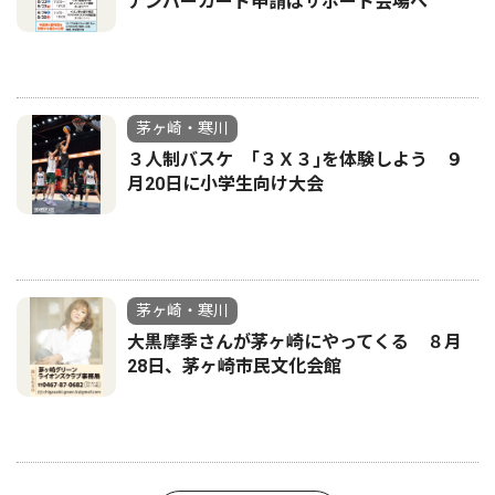
ナンバーカード申請はサポート会場へ
茅ヶ崎・寒川
３人制バスケ ｢３Ｘ３｣を体験しよう ９
月20日に小学生向け大会
茅ヶ崎・寒川
大黒摩季さんが茅ヶ崎にやってくる ８月
28日、茅ヶ崎市民文化会館