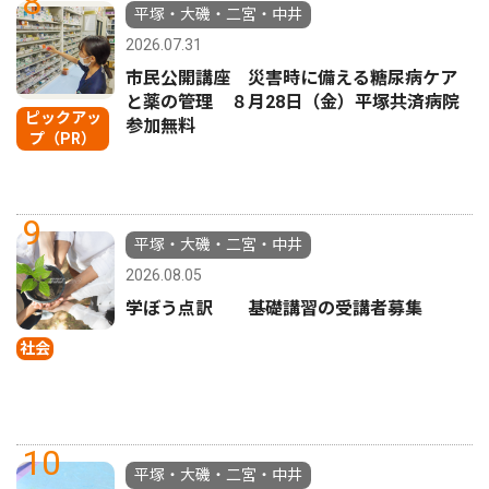
8
平塚・大磯・二宮・中井
2026.07.31
市民公開講座 災害時に備える糖尿病ケア
と薬の管理 ８月28日（金）平塚共済病院
ピックアッ
参加無料
プ（PR）
9
平塚・大磯・二宮・中井
2026.08.05
学ぼう点訳 基礎講習の受講者募集
社会
10
平塚・大磯・二宮・中井