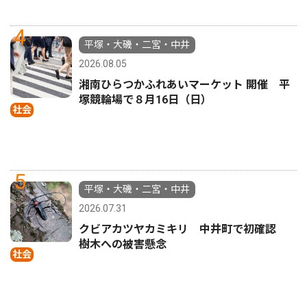
4
平塚・大磯・二宮・中井
2026.08.05
湘南ひらつかふれあいマーケット 開催 平
塚競輪場で８月16日（日）
社会
5
平塚・大磯・二宮・中井
2026.07.31
クビアカツヤカミキリ 中井町で初確認
樹木への被害懸念
社会