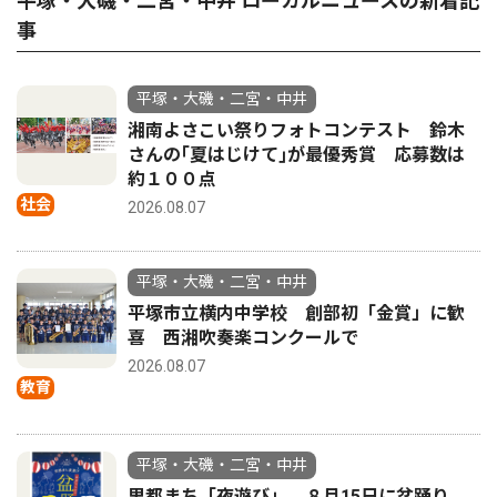
平塚・大磯・二宮・中井 ローカルニュースの新着記
事
平塚・大磯・二宮・中井
湘南よさこい祭りフォトコンテスト 鈴木
さんの｢夏はじけて｣が最優秀賞 応募数は
約１００点
社会
2026.08.07
平塚・大磯・二宮・中井
平塚市立横内中学校 創部初「金賞」に歓
喜 西湘吹奏楽コンクールで
2026.08.07
教育
平塚・大磯・二宮・中井
里都まち「夜遊び」 ８月15日に盆踊り