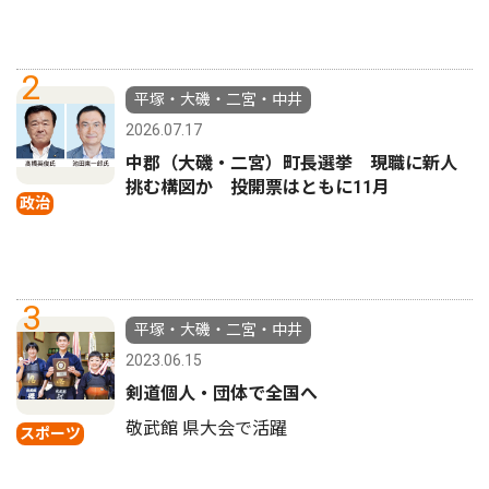
2
平塚・大磯・二宮・中井
2026.07.17
中郡（大磯・二宮）町長選挙 現職に新人
挑む構図か 投開票はともに11月
政治
3
平塚・大磯・二宮・中井
2023.06.15
剣道個人・団体で全国へ
敬武館 県大会で活躍
スポーツ