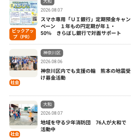
大和
2026.08.07
スマホ専用「ＵＩ銀行」定期預金キャン
ペーン １年もの円定期が年１・
ピックアッ
50％ きらぼし銀行で対面サポート
プ（PR）
神奈川区
2026.08.06
神奈川区内でも支援の輪 熊本の地震受
け募金活動
社会
大和
2026.08.07
地域を守る少年消防団 76人が大和で
活動中
社会