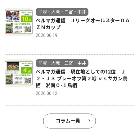
平塚・大磯・二宮・中井
ベルマガ通信 ＪリーグオールスターＤＡ
ＺＮカップ
2026.06.19
平塚・大磯・二宮・中井
ベルマガ通信 現在地としての12位 Ｊ
２・Ｊ３ プレーオフ第２戦 ｖｓサガン鳥
栖 湘南０-１鳥栖
2026.06.12
コラム一覧