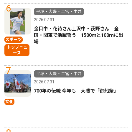
6
平塚・大磯・二宮・中井
2026.07.31
金目中・花待さん土沢中・荻野さん 全
国・関東で活躍誓う 1500ｍと100ｍに出
スポーツ
場
トップニュ
ース
7
平塚・大磯・二宮・中井
2026.07.31
700年の伝統 今年も 大磯で「御船祭」
文化