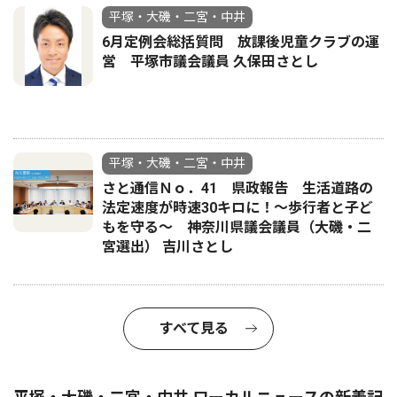
平塚・大磯・二宮・中井
6月定例会総括質問 放課後児童クラブの運
営 平塚市議会議員 久保田さとし
平塚・大磯・二宮・中井
さと通信Ｎｏ．41 県政報告 生活道路の
法定速度が時速30キロに！〜歩行者と子ど
もを守る〜 神奈川県議会議員（大磯・二
宮選出） 吉川さとし
すべて見る