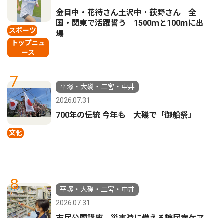
金目中・花待さん土沢中・荻野さん 全
国・関東で活躍誓う 1500ｍと100ｍに出
スポーツ
場
トップニュ
ース
7
平塚・大磯・二宮・中井
2026.07.31
700年の伝統 今年も 大磯で「御船祭」
文化
8
平塚・大磯・二宮・中井
2026.07.31
市民公開講座 災害時に備える糖尿病ケア