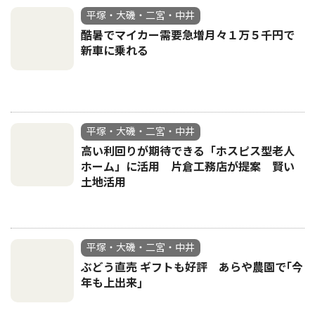
平塚・大磯・二宮・中井
酷暑でマイカー需要急増月々１万５千円で
新車に乗れる
平塚・大磯・二宮・中井
高い利回りが期待できる「ホスピス型老人
ホーム」に活用 片倉工務店が提案 賢い
土地活用
平塚・大磯・二宮・中井
ぶどう直売 ギフトも好評 あらや農園で｢今
年も上出来｣