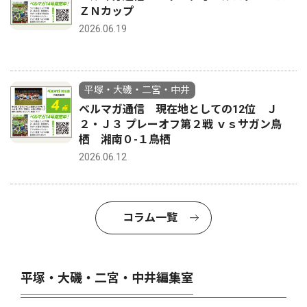
ＺＮカップ
2026.06.19
平塚・大磯・二宮・中井
ベルマガ通信 現在地としての12位 Ｊ
２・Ｊ３ プレーオフ第２戦 ｖｓサガン鳥
栖 湘南０-１鳥栖
2026.06.12
コラム一覧
平塚・大磯・二宮・中井編集室