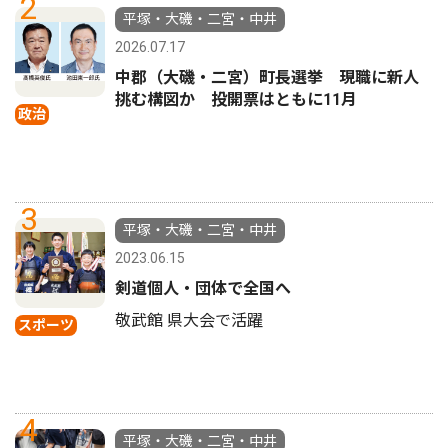
2
平塚・大磯・二宮・中井
2026.07.17
中郡（大磯・二宮）町長選挙 現職に新人
挑む構図か 投開票はともに11月
政治
3
平塚・大磯・二宮・中井
2023.06.15
剣道個人・団体で全国へ
敬武館 県大会で活躍
スポーツ
4
平塚・大磯・二宮・中井