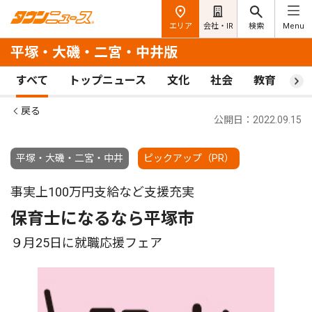
エリア
会社・IR
検索
Menu
平塚・大磯・二宮・中井版
すべて
トップニュース
文化
社会
教育
ス
戻る
公開日：2022.09.15
平塚・大磯・二宮・中井
ピックアップ（PR）
事実上100万円支給など支援充実
保育士になるなら平塚市
９月25日に就職応援フェア