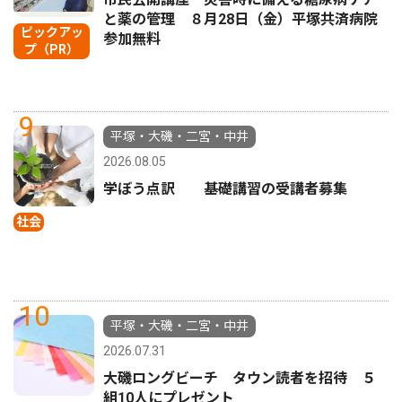
と薬の管理 ８月28日（金）平塚共済病院
ピックアッ
参加無料
プ（PR）
9
平塚・大磯・二宮・中井
2026.08.05
学ぼう点訳 基礎講習の受講者募集
社会
10
平塚・大磯・二宮・中井
2026.07.31
大磯ロングビーチ タウン読者を招待 ５
組10人にプレゼント