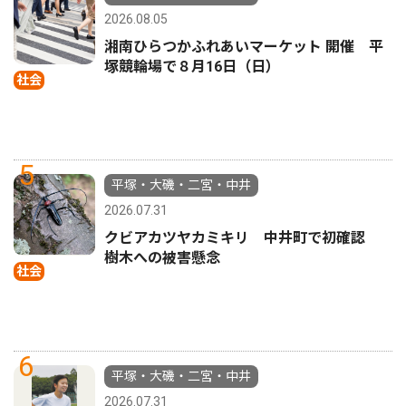
2026.08.05
湘南ひらつかふれあいマーケット 開催 平
塚競輪場で８月16日（日）
社会
5
平塚・大磯・二宮・中井
2026.07.31
クビアカツヤカミキリ 中井町で初確認
樹木への被害懸念
社会
6
平塚・大磯・二宮・中井
2026.07.31