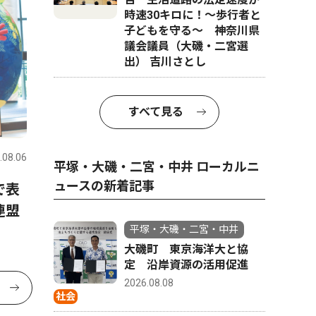
時速30キロに！〜歩行者と
子どもを守る〜 神奈川県
議会議員（大磯・二宮選
出） 吉川さとし
すべて見る
.08.06
平塚・大磯・二宮・中井 ローカルニ
ュースの新着記事
で表
連盟
平塚・大磯・二宮・中井
大磯町 東京海洋大と協
定 沿岸資源の活用促進
2026.08.08
社会