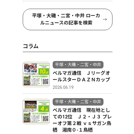
平塚・大磯・二宮・中井 ローカ
ルニュースの記事を検索
コラム
平塚・大磯・二宮・中井
ベルマガ通信 Ｊリーグオ
ールスターＤＡＺＮカップ
2026.06.19
平塚・大磯・二宮・中井
ベルマガ通信 現在地とし
ての12位 Ｊ２・Ｊ３ プレ
ーオフ第２戦 ｖｓサガン鳥
栖 湘南０-１鳥栖