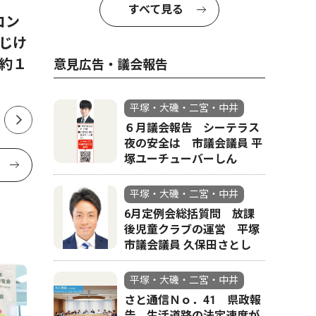
すべて見る
コン
平塚八幡宮で例大祭 ８月14
平塚市在
じけ
日から16日
ジア大会
約１
下す
意見広告・議会報告
平塚・大磯・二宮・中井
６月議会報告 シーテラス
夜の安全は 市議会議員 平
塚ユーチューバーしん
平塚・大磯・二宮・中井
6月定例会総括質問 放課
後児童クラブの運営 平塚
市議会議員 久保田さとし
平塚・大磯・二宮・中井
さと通信Ｎｏ．41 県政報
告 生活道路の法定速度が