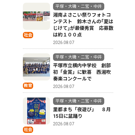
平塚・大磯・二宮・中井
湘南よさこい祭りフォトコ
ンテスト 鈴木さんの｢夏は
じけて｣が最優秀賞 応募数
は約１００点
社会
2026.08.07
平塚・大磯・二宮・中井
平塚市立横内中学校 創部
初「金賞」に歓喜 西湘吹
奏楽コンクールで
教育
2026.08.07
平塚・大磯・二宮・中井
里都まち「夜遊び」 ８月
15日に盆踊り
2026.08.07
社会