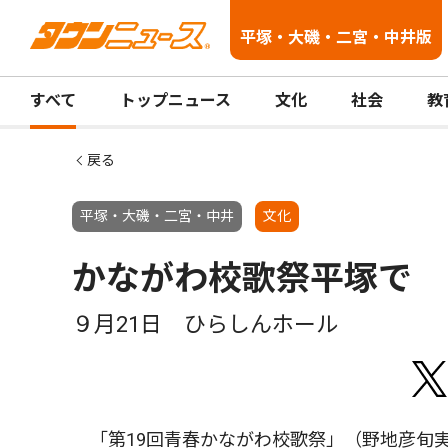
平塚・大磯・二宮・中井版
すべて
トップニュース
文化
社会
教
戻る
平塚・大磯・二宮・中井
文化
かながわ校歌祭平塚で
９月21日 ひらしんホール
「第19回青春かながわ校歌祭」（野地彦旬実