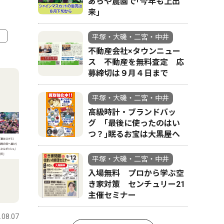
あらや農園で｢今年も上出
来｣
平塚・大磯・二宮・中井
不動産会社×タウンニュー
4
5
ス 不動産を無料査定 応
募締切は９月４日まで
平塚・大磯・二宮・中井
高級時計・ブランドバッ
グ ｢最後に使ったのはい
つ？｣眠るお宝は大黒屋へ
平塚・大磯・二宮・中井
入場無料 プロから学ぶ空
き家対策 センチュリー21
社会
スポーツ
主催セミナー
.08.07
平塚・大磯・二宮・中井
2026.08.07
平塚・大磯