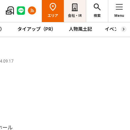
エリア
会社・IR
検索
Menu
R）
タイアップ（PR）
人物風土記
イベント
.09.17
ホール