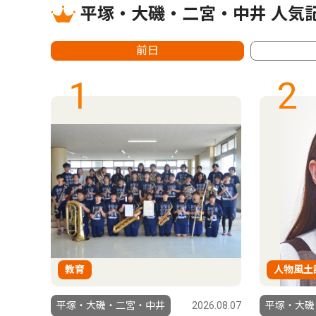
平塚・大磯・二宮・中井 人気
前日
1
2
教育
人物風土
6.08.07
平塚・大磯・二宮・中井
2026.08.07
平塚・大磯