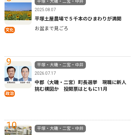
平塚・大磯・二宮・中井
2025.08.07
平塚土屋農場で５千本のひまわりが満開
お盆まで見ごろ
文化
9
平塚・大磯・二宮・中井
2026.07.17
中郡（大磯・二宮）町長選挙 現職に新人
挑む構図か 投開票はともに11月
政治
10
平塚・大磯・二宮・中井