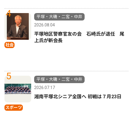
4
平塚・大磯・二宮・中井
2026.08.04
平塚地区警察官友の会 石崎氏が退任 尾
上氏が新会長
社会
5
平塚・大磯・二宮・中井
2026.07.17
湘南平塚北シニア全国へ 初戦は７月23日
スポーツ