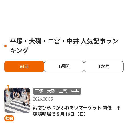
平塚・大磯・二宮・中井 人気記事ラン
キング
前日
1週間
1か月
1
平塚・大磯・二宮・中井
2026.08.05
湘南ひらつかふれあいマーケット 開催 平
塚競輪場で８月16日（日）
社会