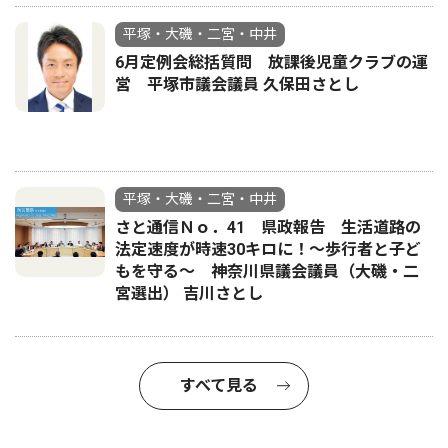
平塚・大磯・二宮・中井
6月定例会総括質問 放課後児童クラブの運
営 平塚市議会議員 久保田さとし
平塚・大磯・二宮・中井
さと通信Ｎｏ．41 県政報告 生活道路の
法定速度が時速30キロに！〜歩行者と子ど
もを守る〜 神奈川県議会議員（大磯・二
宮選出） 吉川さとし
すべて見る