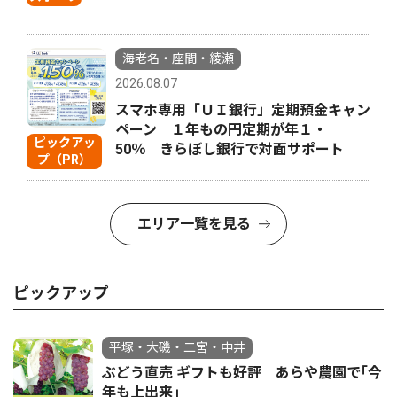
海老名・座間・綾瀬
2026.08.07
スマホ専用「ＵＩ銀行」定期預金キャン
ペーン １年もの円定期が年１・
ピックアッ
50％ きらぼし銀行で対面サポート
プ（PR）
エリア一覧を見る
ピックアップ
平塚・大磯・二宮・中井
ぶどう直売 ギフトも好評 あらや農園で｢今
年も上出来｣