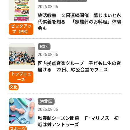
2026.08.06
終活教室 ２日連続開催 墓じまいと永
代供養を知る 「家族葬のお料理」体験
ピックアッ
会も
プ（PR）
緑区
2026.08.06
区内拠点音楽グループ 子どもに生の音
届ける 22日、緑公会堂でフェス
トップニュ
ース
文化
港北区
2026.08.06
秋春制シーズン開幕 Ｆ･マリノス 初
戦は対アントラーズ
スポーツ