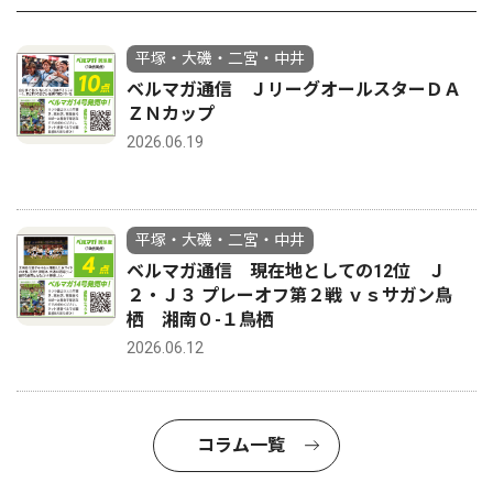
平塚・大磯・二宮・中井
ベルマガ通信 ＪリーグオールスターＤＡ
ＺＮカップ
2026.06.19
平塚・大磯・二宮・中井
ベルマガ通信 現在地としての12位 Ｊ
２・Ｊ３ プレーオフ第２戦 ｖｓサガン鳥
栖 湘南０-１鳥栖
2026.06.12
コラム一覧