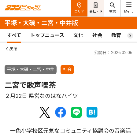
エリア
会社・IR
検索
Menu
平塚・大磯・二宮・中井版
すべて
トップニュース
文化
社会
教育
ス
戻る
公開日：2026.02.06
平塚・大磯・二宮・中井
社会
二宮で歌声喫茶
２月22日 県営なのはなハイツ
一色小学校区元気なコミュニティ協議会の音楽活