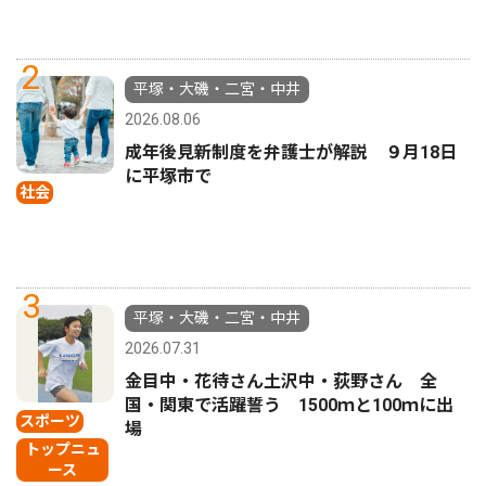
2
平塚・大磯・二宮・中井
2026.08.06
成年後見新制度を弁護士が解説 ９月18日
に平塚市で
社会
3
平塚・大磯・二宮・中井
2026.07.31
金目中・花待さん土沢中・荻野さん 全
国・関東で活躍誓う 1500ｍと100ｍに出
スポーツ
場
トップニュ
ース