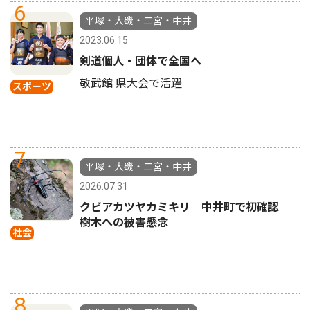
6
平塚・大磯・二宮・中井
2023.06.15
剣道個人・団体で全国へ
敬武館 県大会で活躍
スポーツ
7
平塚・大磯・二宮・中井
2026.07.31
クビアカツヤカミキリ 中井町で初確認
樹木への被害懸念
社会
8