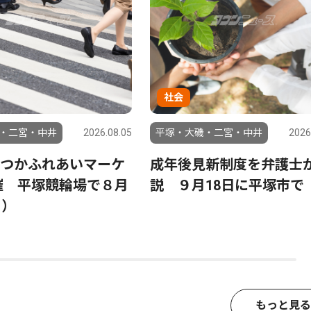
社会
・二宮・中井
2026.08.05
平塚・大磯・二宮・中井
2026
つかふれあいマーケ
成年後見新制度を弁護士
催 平塚競輪場で８月
説 ９月18日に平塚市で
日）
もっと見る