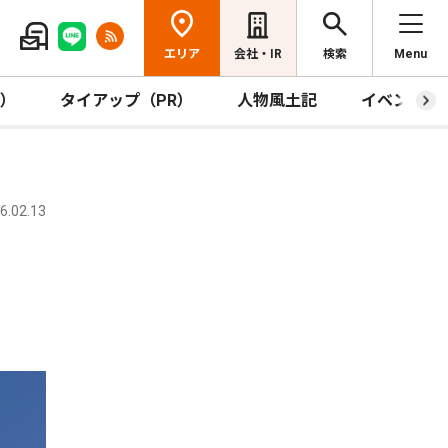
エリア
会社・IR
検索
Menu
R）
タイアップ（PR）
人物風土記
イベント
.02.13