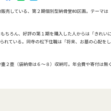
販売している、第２期個別型納骨堂80区画。テーマは
もちろん、好評の第１期を購入した人からは「きれい
せられている。同寺の松下住職は「将来、お墓の心配を
骨壷２壺（袋納骨は６〜８）収納可。年会費や寄付は無