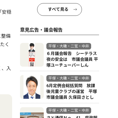
すべて見る
「安穏
意見広告・議会報告
に整備
したく
平塚・大磯・二宮・中井
６月議会報告 シーテラス
夜の安全は 市議会議員 平
塚ユーチューバーしん
く、入
平塚・大磯・二宮・中井
6月定例会総括質問 放課
後児童クラブの運営 平塚
市議会議員 久保田さとし
平塚・大磯・二宮・中井
さと通信Ｎｏ．41 県政報