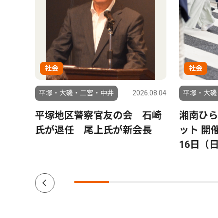
社会
社会
6.07.31
平塚・大磯・二宮・中井
2026.08.04
平塚・大磯
ン読
平塚地区警察官友の会 石崎
湘南ひら
プレゼ
氏が退任 尾上氏が新会長
ット 開
16日（