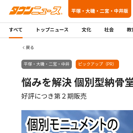
平塚・大磯・二宮・中井版
すべて
トップニュース
文化
社会
教
戻る
平塚・大磯・二宮・中井
ピックアップ（PR）
悩みを解決 個別型納骨
好評につき第２期販売