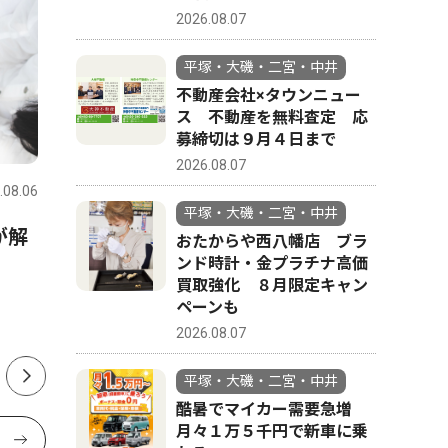
2026.08.07
平塚・大磯・二宮・中井
不動産会社×タウンニュー
ス 不動産を無料査定 応
募締切は９月４日まで
スポーツ
トップニュース
政治
2026.08.07
.08.06
平塚・大磯・二宮・中井
2026.07.31
平塚・大磯
平塚・大磯・二宮・中井
が解
金目中・花待さん土沢中・荻
中郡（大
おたからや西八幡店 ブラ
ンド時計・金プラチナ高価
野さん 全国・関東で活躍誓
挙 現職
買取強化 ８月限定キャン
う 1500ｍと100ｍに出場
投開票は
ペーンも
2026.08.07
平塚・大磯・二宮・中井
酷暑でマイカー需要急増
月々１万５千円で新車に乗