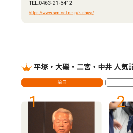
TEL:0463-21-5412
https://www.scn-net.ne.jp/~ishiya/
平塚・大磯・二宮・中井 人気
前日
1
2