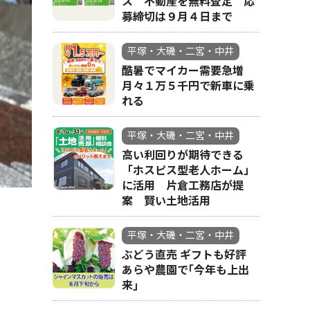
ス 不動産を無料査定 応
募締切は９月４日まで
平塚・大磯・二宮・中井
酷暑でマイカー需要急増
月々１万５千円で新車に乗
れる
平塚・大磯・二宮・中井
高い利回りが期待できる
「ホスピス型老人ホーム」
に活用 片倉工務店が提
案 賢い土地活用
平塚・大磯・二宮・中井
ぶどう直売 ギフトも好評
あらや農園で｢今年も上出
来｣