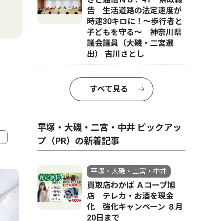
告 生活道路の法定速度が
時速30キロに！〜歩行者と
子どもを守る〜 神奈川県
議会議員（大磯・二宮選
出） 吉川さとし
すべて見る
平塚・大磯・二宮・中井 ピックアッ
プ（PR）の新着記事
4
5
平塚・大磯・二宮・中井
買取店わかば Ａコープ旭
店 テレカ・お酒を現金
化 強化キャンペーン ８月
20日まで