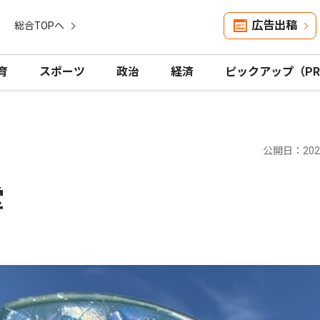
広告出稿
総合TOPへ
育
スポーツ
政治
経済
ピックアップ（P
公開日：2026
堂