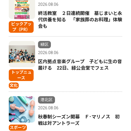
2026.08.06
終活教室 ２日連続開催 墓じまいと永
代供養を知る 「家族葬のお料理」体験
ピックアッ
会も
プ（PR）
緑区
2026.08.06
区内拠点音楽グループ 子どもに生の音
届ける 22日、緑公会堂でフェス
トップニュ
ース
文化
港北区
2026.08.06
秋春制シーズン開幕 Ｆ･マリノス 初
戦は対アントラーズ
スポーツ