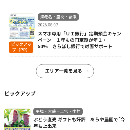
海老名・座間・綾瀬
2026.08.07
スマホ専用「ＵＩ銀行」定期預金キャン
ペーン １年もの円定期が年１・
ピックアッ
50％ きらぼし銀行で対面サポート
プ（PR）
エリア一覧を見る
ピックアップ
平塚・大磯・二宮・中井
ぶどう直売 ギフトも好評 あらや農園で｢今
年も上出来｣