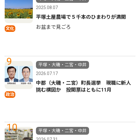
2025.08.07
平塚土屋農場で５千本のひまわりが満開
お盆まで見ごろ
文化
9
平塚・大磯・二宮・中井
2026.07.17
中郡（大磯・二宮）町長選挙 現職に新人
挑む構図か 投開票はともに11月
政治
10
平塚・大磯・二宮・中井
2026.07.31