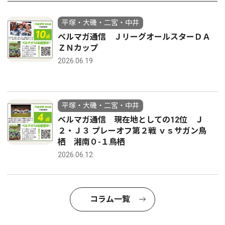
平塚・大磯・二宮・中井
ベルマガ通信 ＪリーグオールスターＤＡ
ＺＮカップ
2026.06.19
平塚・大磯・二宮・中井
ベルマガ通信 現在地としての12位 Ｊ
２・Ｊ３ プレーオフ第２戦 ｖｓサガン鳥
栖 湘南０-１鳥栖
2026.06.12
コラム一覧