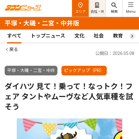
エリア
会社・IR
検索
Menu
平塚・大磯・二宮・中井版
すべて
トップニュース
文化
社会
教育
ス
戻る
公開日：2026.05.08
平塚・大磯・二宮・中井
ピックアップ（PR）
ダイハツ 見て！乗って！なっトク！フ
ェア タントやムーヴなど人気車種を試
そう