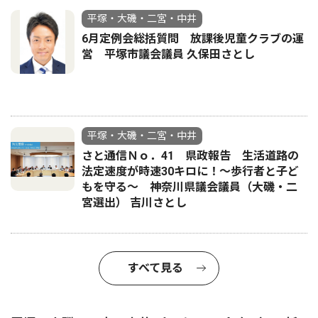
平塚・大磯・二宮・中井
6月定例会総括質問 放課後児童クラブの運
営 平塚市議会議員 久保田さとし
平塚・大磯・二宮・中井
さと通信Ｎｏ．41 県政報告 生活道路の
法定速度が時速30キロに！〜歩行者と子ど
もを守る〜 神奈川県議会議員（大磯・二
宮選出） 吉川さとし
すべて見る