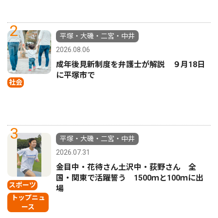
2
平塚・大磯・二宮・中井
2026.08.06
成年後見新制度を弁護士が解説 ９月18日
に平塚市で
社会
3
平塚・大磯・二宮・中井
2026.07.31
金目中・花待さん土沢中・荻野さん 全
国・関東で活躍誓う 1500ｍと100ｍに出
スポーツ
場
トップニュ
ース