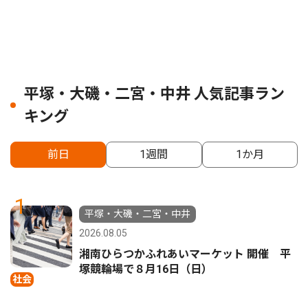
平塚・大磯・二宮・中井 人気記事ラン
キング
前日
1週間
1か月
1
平塚・大磯・二宮・中井
2026.08.05
湘南ひらつかふれあいマーケット 開催 平
塚競輪場で８月16日（日）
社会