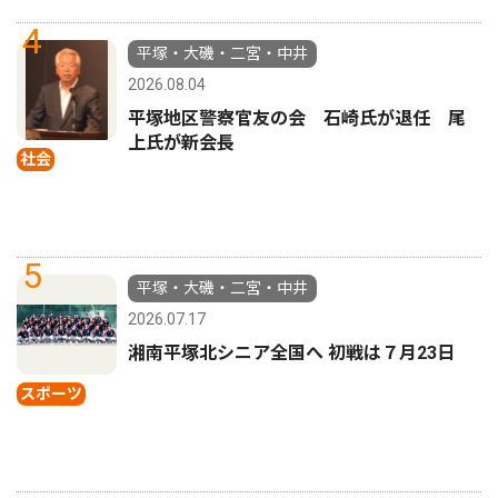
4
平塚・大磯・二宮・中井
2026.08.04
平塚地区警察官友の会 石崎氏が退任 尾
上氏が新会長
社会
5
平塚・大磯・二宮・中井
2026.07.17
湘南平塚北シニア全国へ 初戦は７月23日
スポーツ