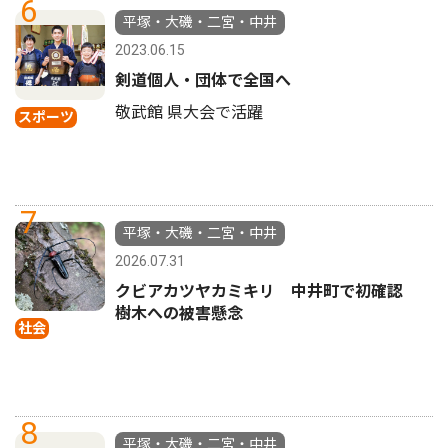
6
平塚・大磯・二宮・中井
2023.06.15
剣道個人・団体で全国へ
敬武館 県大会で活躍
スポーツ
7
平塚・大磯・二宮・中井
2026.07.31
クビアカツヤカミキリ 中井町で初確認
樹木への被害懸念
社会
8
平塚・大磯・二宮・中井