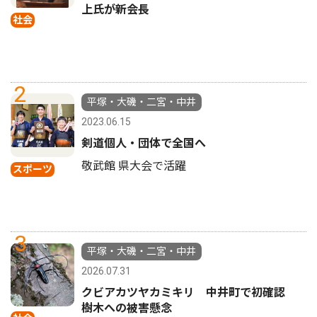
上氏が新会長
社会
2
平塚・大磯・二宮・中井
2023.06.15
剣道個人・団体で全国へ
敬武館 県大会で活躍
スポーツ
3
平塚・大磯・二宮・中井
2026.07.31
クビアカツヤカミキリ 中井町で初確認
樹木への被害懸念