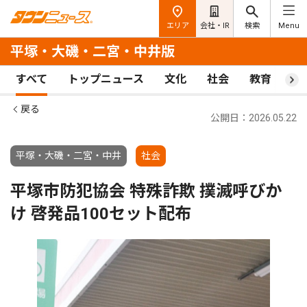
エリア
会社・IR
検索
Menu
平塚・大磯・二宮・中井版
すべて
トップニュース
文化
社会
教育
ス
戻る
公開日：2026.05.22
平塚・大磯・二宮・中井
社会
平塚市防犯協会 特殊詐欺 撲滅呼びか
け 啓発品100セット配布