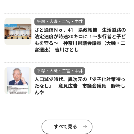
平塚・大磯・二宮・中井
さと通信Ｎｏ．41 県政報告 生活道路の
法定速度が時速30キロに！〜歩行者と子ど
もを守る〜 神奈川県議会議員（大磯・二
宮選出） 吉川さとし
平塚・大磯・二宮・中井
人口減少時代、異次元の「少子化対策待っ
たなし」 意見広告 市議会議員 野崎し
んや
すべて見る