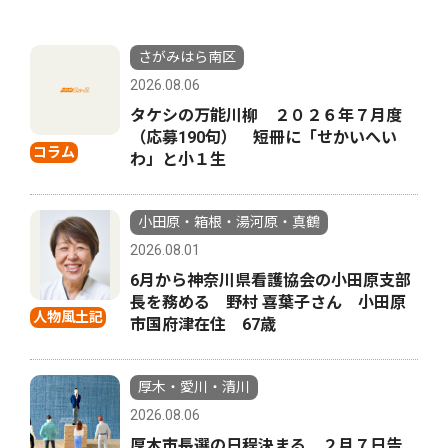
さがみはら南区
2026.08.06
タケシの万能川柳 ２０２６年７月度
（応募190句） 短冊に「せかいへい
コラム
わ」と小１生
小田原・箱根・湯河原・真鶴
2026.08.01
6月から神奈川県看護協会の小田原支部
長を務める 野村 喜葉子さん 小田原
人物風土記
市国府津在住 67歳
厚木・愛川・清川
2026.08.06
厚木市長選の日程決まる ２月７日告