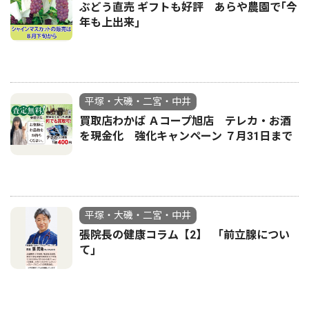
ぶどう直売 ギフトも好評 あらや農園で｢今
年も上出来｣
平塚・大磯・二宮・中井
買取店わかば Ａコープ旭店 テレカ・お酒
を現金化 強化キャンペーン ７月31日まで
平塚・大磯・二宮・中井
張院長の健康コラム【2】 ｢前立腺につい
て｣