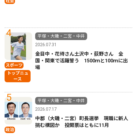
社会
4
平塚・大磯・二宮・中井
2026.07.31
金目中・花待さん土沢中・荻野さん 全
国・関東で活躍誓う 1500ｍと100ｍに出
スポーツ
場
トップニュ
ース
5
平塚・大磯・二宮・中井
2026.07.17
中郡（大磯・二宮）町長選挙 現職に新人
挑む構図か 投開票はともに11月
政治