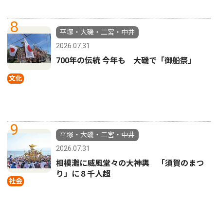
8
平塚・大磯・二宮・中井
2026.07.31
700年の伝統 今年も 大磯で「御船祭」
文化
9
平塚・大磯・二宮・中井
2026.07.31
相模灘に威風堂々の大神輿 「須賀のまつ
り」に８千人超
社会