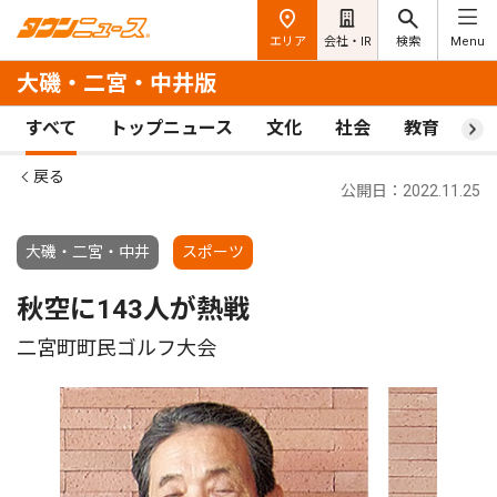
エリア
会社・IR
検索
Menu
大磯・二宮・中井版
すべて
トップニュース
文化
社会
教育
ス
戻る
公開日：2022.11.25
大磯・二宮・中井
スポーツ
秋空に143人が熱戦
二宮町町民ゴルフ大会