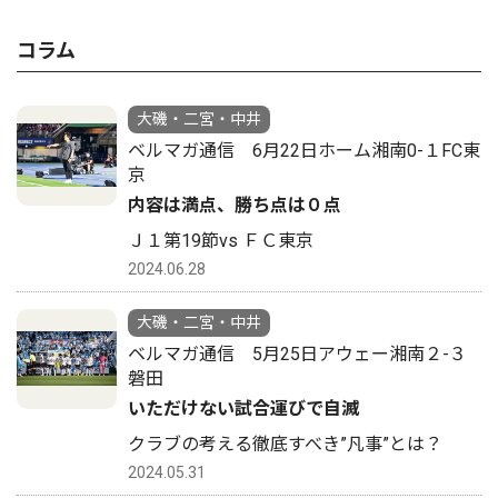
コラム
大磯・二宮・中井
ベルマガ通信 6月22日ホーム湘南0-１FC東
京
内容は満点、勝ち点は０点
Ｊ１第19節vs ＦＣ東京
2024.06.28
大磯・二宮・中井
ベルマガ通信 5月25日アウェー湘南２-３
磐田
いただけない試合運びで自滅
クラブの考える徹底すべき”凡事”とは？
2024.05.31