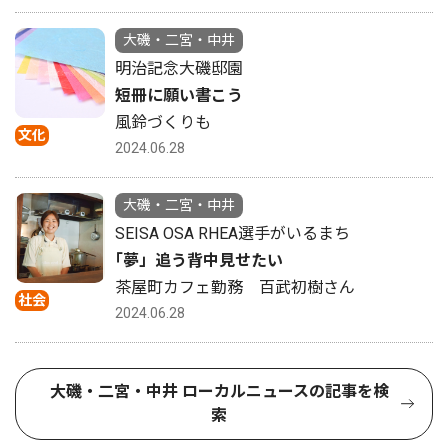
大磯・二宮・中井
明治記念大磯邸園
短冊に願い書こう
風鈴づくりも
文化
2024.06.28
大磯・二宮・中井
SEISA OSA RHEA選手がいるまち
｢夢」追う背中見せたい
茶屋町カフェ勤務 百武初樹さん
社会
2024.06.28
大磯・二宮・中井 ローカルニュースの記事を検
索