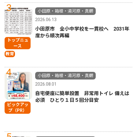
3
小田原・箱根・湯河原・真鶴
2026.06.13
小田原市 全小中学校を一貫校へ 2031年
度から順次再編
トップニュ
ース
教育
4
小田原・箱根・湯河原・真鶴
2026.08.01
自宅便座に簡単設置 非常用トイレ 備えは
必須 ひとり１日５回分目安
ピックアッ
プ（PR）
5