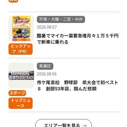
平塚・大磯・二宮・中井
2026.08.07
酷暑でマイカー需要急増月々１万５千円
で新車に乗れる
ピックアッ
プ（PR）
青葉区
2026.08.06
市ケ尾高校 野球部 県大会で初ベスト
８ 創部53年目、掴んだ悲願
スポーツ
トップニュ
ース
エリア一覧を見る