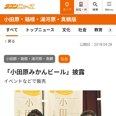
エリア
会社・IR
検索
Menu
小田原・箱根・湯河原・真鶴版
すべて
トップニュース
文化
社会
教育
ス
戻る
公開日：2018.04.28
小田原・箱根・湯河原・真鶴
社会
「小田原みかんビール」披露
イベントなどで販売