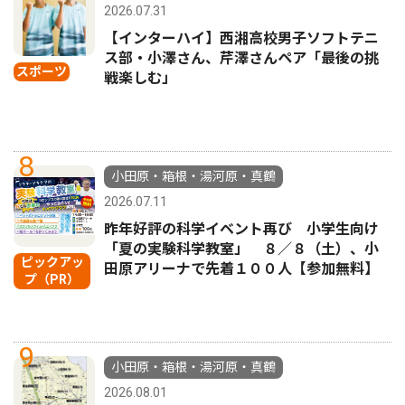
2026.07.31
【インターハイ】西湘高校男子ソフトテニ
ス部・小澤さん、芹澤さんペア「最後の挑
スポーツ
戦楽しむ」
8
小田原・箱根・湯河原・真鶴
2026.07.11
昨年好評の科学イベント再び 小学生向け
「夏の実験科学教室」 ８／８（土）、小
ピックアッ
田原アリーナで先着１００人【参加無料】
プ（PR）
9
小田原・箱根・湯河原・真鶴
2026.08.01