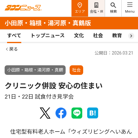
エリア
会社・IR
検索
Menu
小田原・箱根・湯河原・真鶴版
すべて
トップニュース
文化
社会
教育
ス
戻る
公開日：2026.03.21
小田原・箱根・湯河原・真鶴
社会
クリニック併設 安心の住まい
21日・22日 試食付き見学会
住宅型有料老人ホーム「ウィズリビングへいあん