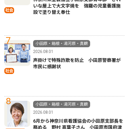
いな屋上で大文字焼を 強羅の児童養護施
社会
設で塗り替え奉仕
7
小田原・箱根・湯河原・真鶴
2026.08.01
声掛けで特殊詐欺を防止 小田原警察署が
市民に感謝状
社会
8
小田原・箱根・湯河原・真鶴
2026.08.01
6月から神奈川県看護協会の小田原支部長を
務める 野村 喜葉子さん 小田原市国府津