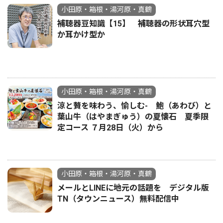
小田原・箱根・湯河原・真鶴
補聴器豆知識【15】 補聴器の形状耳穴型
か耳かけ型か
小田原・箱根・湯河原・真鶴
涼と贅を味わう、愉しむ- 鮑（あわび）と
葉山牛（はやまぎゅう）の夏懐石 夏季限
定コース ７月28日（火）から
小田原・箱根・湯河原・真鶴
メールとLINEに地元の話題を デジタル版
TN（タウンニュース）無料配信中