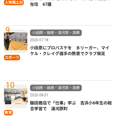
人物風土記
在住 67歳
9
小田原・箱根・湯河原・真鶴
2026.07.18
小田原にプロバスケを Ｂリーガー、マイ
ケル・クレイグ選手の熱意でクラブ発足
スポーツ
10
小田原・箱根・湯河原・真鶴
2026.08.01
飯田商店で「仕事」学ぶ 吉浜小6年生の総
合学習で 湯河原町
教育