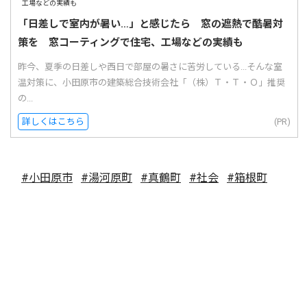
「日差しで室内が暑い…」と感じたら 窓の遮熱で酷暑対
策を 窓コーティングで住宅、工場などの実績も
昨今、夏季の日差しや西日で部屋の暑さに苦労している...そんな室
温対策に、小田原市の建築総合技術会社「（株）Ｔ・Ｔ・Ｏ」推奨
の...
詳しくはこちら
(PR)
#小田原市
#湯河原町
#真鶴町
#社会
#箱根町