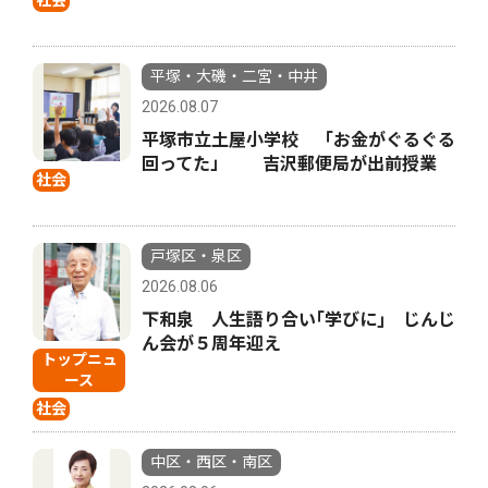
社会
平塚・大磯・二宮・中井
2026.08.07
平塚市立土屋小学校 「お金がぐるぐる
回ってた」 吉沢郵便局が出前授業
社会
戸塚区・泉区
2026.08.06
下和泉 人生語り合い｢学びに｣ じんじ
ん会が５周年迎え
トップニュ
ース
社会
中区・西区・南区