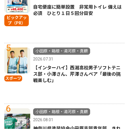
自宅便座に簡単設置 非常用トイレ 備えは
必須 ひとり１日５回分目安
ピックアッ
プ（PR）
5
小田原・箱根・湯河原・真鶴
2026.07.31
【インターハイ】西湘高校男子ソフトテニ
ス部・小澤さん、芹澤さんペア「最後の挑
スポーツ
戦楽しむ」
6
小田原・箱根・湯河原・真鶴
2026.08.01
神奈川県塗装協会小田原支部青年部 きれ