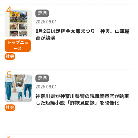
4
足柄
2026.08.01
8月2日は足柄金太郎まつり 神輿、山車屋
台が競演
トップニュ
ース
社会
5
足柄
2026.08.01
神奈川県が神奈川県警の現職警察官が執筆
した短編小説「詐欺見聞録」を映像化
社会