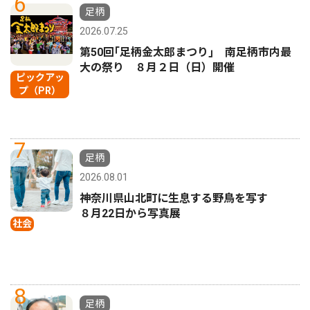
6
足柄
2026.07.25
第50回｢足柄金太郎まつり｣ 南足柄市内最
大の祭り ８月２日（日）開催
ピックアッ
プ（PR）
7
足柄
2026.08.01
神奈川県山北町に生息する野鳥を写す
８月22日から写真展
社会
8
足柄