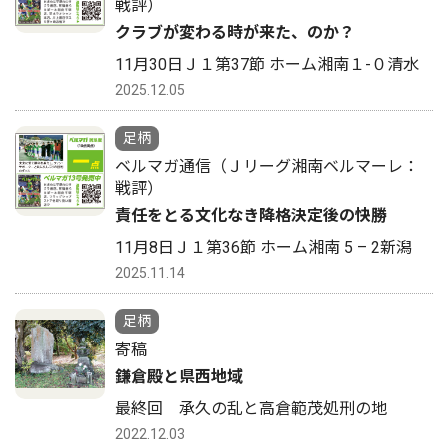
戦評）
クラブが変わる時が来た、のか？
11月30日Ｊ１第37節 ホーム湘南１-０清水
2025.12.05
足柄
ベルマガ通信（Ｊリーグ湘南ベルマーレ：
戦評）
責任をとる文化なき降格決定後の快勝
11月8日Ｊ１第36節 ホーム湘南 5 – 2新潟
2025.11.14
足柄
寄稿
鎌倉殿と県西地域
最終回 承久の乱と高倉範茂処刑の地
2022.12.03