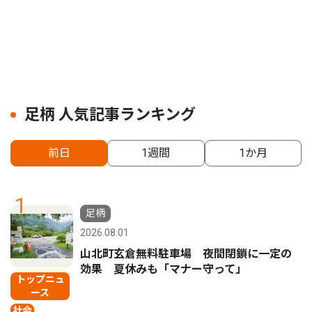
足柄 人気記事ランキング
前日
1週間
1か月
1
足柄
2026.08.01
山北町玄倉無料駐車場 夜間閉鎖に一定の
効果 夏休みも「マナー守って」
トップニュ
ース
社会