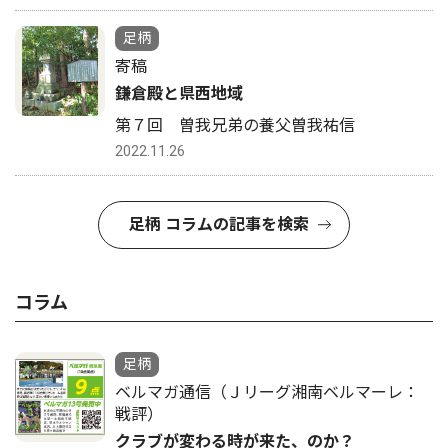
足柄
寄稿
鎌倉殿と県西地域
第７回 曽我兄弟の養父曽我祐信
2022.11.26
足柄 コラムの記事を検索
コラム
足柄
ベルマガ通信（Ｊリーグ湘南ベルマーレ：
戦評）
クラブが変わる時が来た、のか？