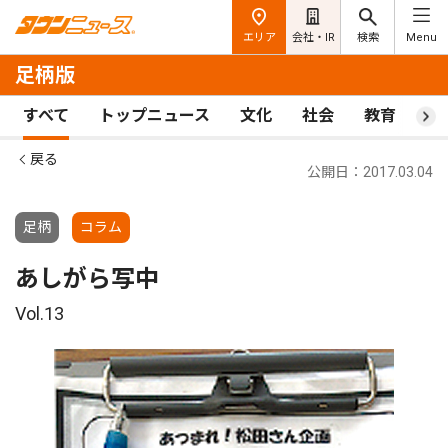
エリア
会社・IR
検索
Menu
足柄版
すべて
トップニュース
文化
社会
教育
ス
戻る
公開日：2017.03.04
足柄
コラム
あしがら写中
Vol.13