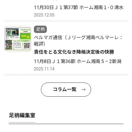
11月30日Ｊ１第37節 ホーム湘南１-０清水
2025.12.05
足柄
ベルマガ通信（Ｊリーグ湘南ベルマーレ：
戦評）
責任をとる文化なき降格決定後の快勝
11月8日Ｊ１第36節 ホーム湘南 5 – 2新潟
2025.11.14
コラム一覧
足柄編集室