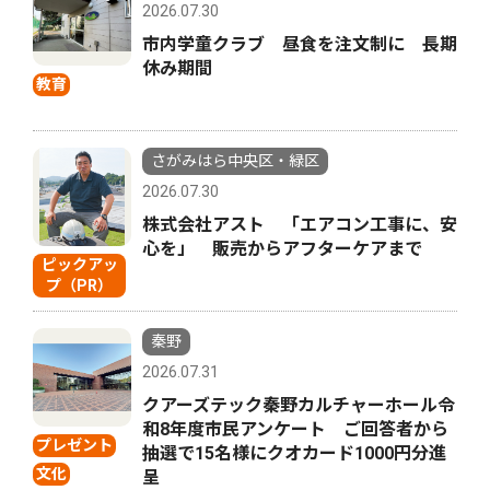
2026.07.30
市内学童クラブ 昼食を注文制に 長期
休み期間
教育
さがみはら中央区・緑区
2026.07.30
株式会社アスト 「エアコン工事に、安
心を」 販売からアフターケアまで
ピックアッ
プ（PR）
秦野
2026.07.31
クアーズテック秦野カルチャーホール令
和8年度市民アンケート ご回答者から
プレゼント
抽選で15名様にクオカード1000円分進
文化
呈