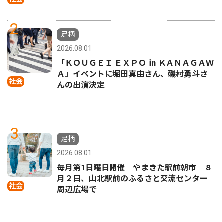
2
足柄
2026.08.01
「ＫＯＵＧＥＩ ＥＸＰＯ ㏌ ＫＡＮＡＧＡＷ
Ａ」イベントに堀田真由さん、磯村勇斗さ
社会
んの出演決定
3
足柄
2026.08.01
毎月第1日曜日開催 やまきた駅前朝市 ８
月２日、山北駅前のふるさと交流センター
社会
周辺広場で