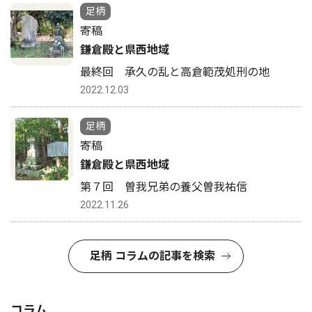
足柄
寄稿
鎌倉殿と県西地域
最終回 承久の乱と高倉範茂処刑の地
2022.12.03
足柄
寄稿
鎌倉殿と県西地域
第７回 曽我兄弟の養父曽我祐信
2022.11.26
足柄 コラムの記事を検索
コラム