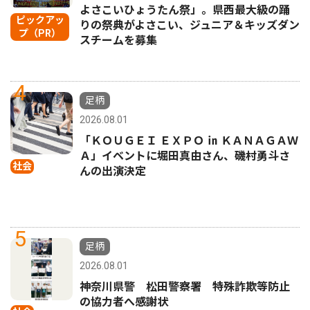
よさこいひょうたん祭」。県西最大級の踊
ピックアッ
りの祭典がよさこい、ジュニア＆キッズダン
プ（PR）
スチームを募集
4
足柄
2026.08.01
「ＫＯＵＧＥＩ ＥＸＰＯ ㏌ ＫＡＮＡＧＡＷ
Ａ」イベントに堀田真由さん、磯村勇斗さ
社会
んの出演決定
5
足柄
2026.08.01
神奈川県警 松田警察署 特殊詐欺等防止
の協力者へ感謝状