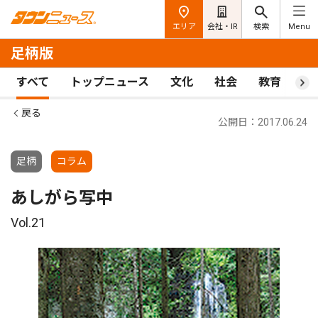
エリア
会社・IR
検索
Menu
足柄版
すべて
トップニュース
文化
社会
教育
ス
戻る
公開日：2017.06.24
足柄
コラム
あしがら写中
Vol.21