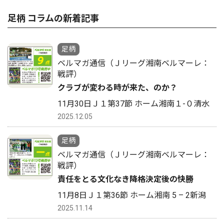
足柄 コラムの新着記事
足柄
ベルマガ通信（Ｊリーグ湘南ベルマーレ：
戦評）
クラブが変わる時が来た、のか？
11月30日Ｊ１第37節 ホーム湘南１-０清水
2025.12.05
足柄
ベルマガ通信（Ｊリーグ湘南ベルマーレ：
戦評）
責任をとる文化なき降格決定後の快勝
11月8日Ｊ１第36節 ホーム湘南 5 – 2新潟
2025.11.14