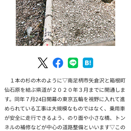
１本の杉の木のように▽南足柄市矢倉沢と箱根町
仙石原を結ぶ県道が２０２０年３月までに開通しま
す。同年７月24日開幕の東京五輪を視野に入れて進
められている工事は大規模なものではなく、乗用車
が安全に走行できるよう、のり面や小さな橋、トン
ネルの補修などが中心の道路整備といいます▽この