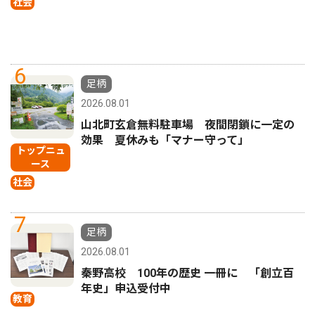
社会
6
足柄
2026.08.01
山北町玄倉無料駐車場 夜間閉鎖に一定の
効果 夏休みも「マナー守って」
トップニュ
ース
社会
7
足柄
2026.08.01
秦野高校 100年の歴史 一冊に 「創立百
年史」申込受付中
教育