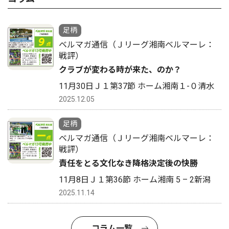
足柄
ベルマガ通信（Ｊリーグ湘南ベルマーレ：
戦評）
クラブが変わる時が来た、のか？
11月30日Ｊ１第37節 ホーム湘南１-０清水
2025.12.05
足柄
ベルマガ通信（Ｊリーグ湘南ベルマーレ：
戦評）
責任をとる文化なき降格決定後の快勝
11月8日Ｊ１第36節 ホーム湘南 5 – 2新潟
2025.11.14
コラム一覧