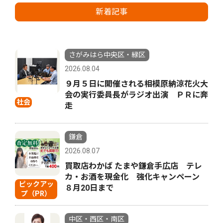
新着記事
さがみはら中央区・緑区
2026.08.04
９月５日に開催される相模原納涼花火大
会の実行委員長がラジオ出演 ＰＲに奔
社会
走
鎌倉
2026.08.07
買取店わかば たまや鎌倉手広店 テレ
カ・お酒を現金化 強化キャンペーン
ピックアッ
８月20日まで
プ（PR）
中区・西区・南区