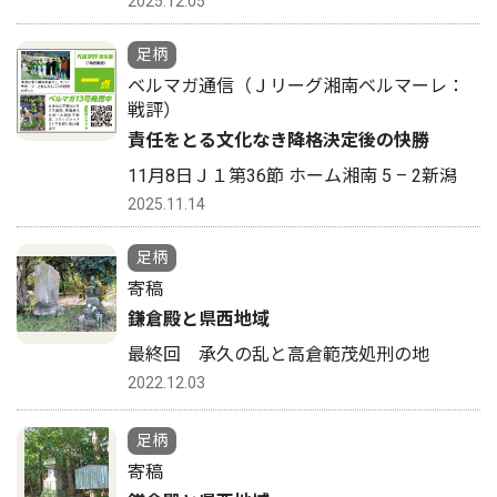
2025.12.05
足柄
ベルマガ通信（Ｊリーグ湘南ベルマーレ：
戦評）
責任をとる文化なき降格決定後の快勝
11月8日Ｊ１第36節 ホーム湘南 5 – 2新潟
2025.11.14
足柄
寄稿
鎌倉殿と県西地域
最終回 承久の乱と高倉範茂処刑の地
2022.12.03
足柄
寄稿