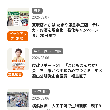
鎌倉
2026.08.07
買取店わかば たまや鎌倉手広店 テレ
カ・お酒を現金化 強化キャンペーン
ピックアッ
８月20日まで
プ（PR）
中区・西区・南区
2026.08.06
市政リポート64 「こどもまんなか社
会」を 確かな平和の心でつくる 中区
意見広告
選出公明党市会議員 福島直子
神奈川区
2026.08.06
横浜技調 人工干潟で生物観察 親子9