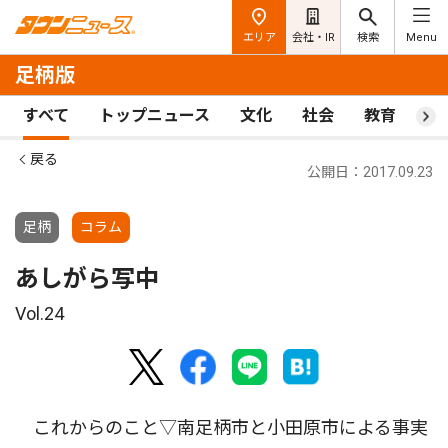
エリア
会社・IR
検索
Menu
足柄版
すべて
トップニュース
文化
社会
教育
ス
戻る
公開日：2017.09.23
足柄
コラム
あしがら写中
Vol.24
これからのこと▽南足柄市と小田原市による事実