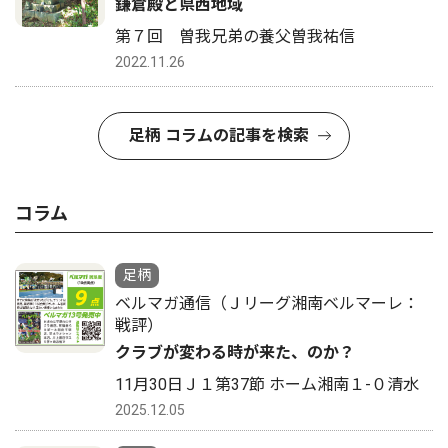
鎌倉殿と県西地域
第７回 曽我兄弟の養父曽我祐信
2022.11.26
足柄 コラムの記事を検索
コラム
足柄
ベルマガ通信（Ｊリーグ湘南ベルマーレ：
戦評）
クラブが変わる時が来た、のか？
11月30日Ｊ１第37節 ホーム湘南１-０清水
2025.12.05