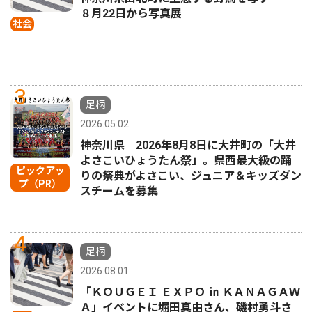
８月22日から写真展
社会
3
足柄
2026.05.02
神奈川県 2026年8月8日に大井町の「大井
よさこいひょうたん祭」。県西最大級の踊
ピックアッ
りの祭典がよさこい、ジュニア＆キッズダン
プ（PR）
スチームを募集
4
足柄
2026.08.01
「ＫＯＵＧＥＩ ＥＸＰＯ ㏌ ＫＡＮＡＧＡＷ
Ａ」イベントに堀田真由さん、磯村勇斗さ