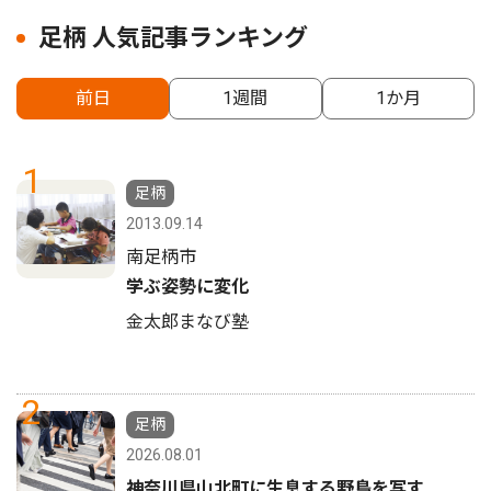
足柄 人気記事ランキング
前日
1週間
1か月
1
足柄
2013.09.14
南足柄市
学ぶ姿勢に変化
金太郎まなび塾
2
足柄
2026.08.01
神奈川県山北町に生息する野鳥を写す