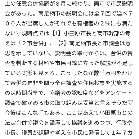
上の任意合併協議が８月に終わり、両市で市民説明
会があった。南足柄市の説明会には全７回で延べ７
００人が出席したがそれでも有権者の２％にも満た
ない▽現時点では【1】小田原市長と両市幹部の考
えは「２市合併」、【2】南足柄市長と市議会は意
思を示していない。説明会の取材からは、合併の賛
否を判断する材料や市民目線に立った解説が不足し
ている実態も見える。こうしたなか数千万円をかけ
て合併の是非を問う全戸調査や住民投票を実施する
のは時期尚早で、協議会の認知度などをアンケート
調査で確かめる市の取り組みは妥当と言えそうだ▽
今後はこんな手もある。ここはあえて小田原市との
法定合併協議会を設置して協議を進めつつ、行政や
市長、議員が課題や考えを市民に発信して１年７カ