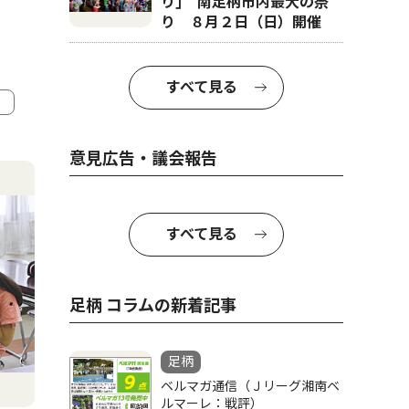
り｣ 南足柄市内最大の祭
り ８月２日（日）開催
すべて見る
4
5
意見広告・議会報告
すべて見る
足柄 コラムの新着記事
足柄
社会
社会
ベルマガ通信（Ｊリーグ湘南ベ
ルマーレ：戦評）