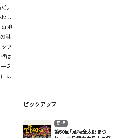
名だ。
かわし
る寄地
ての魅
アップ
眺望は
ネーミ
田には
ピックアップ
足柄
第50回｢足柄金太郎まつ