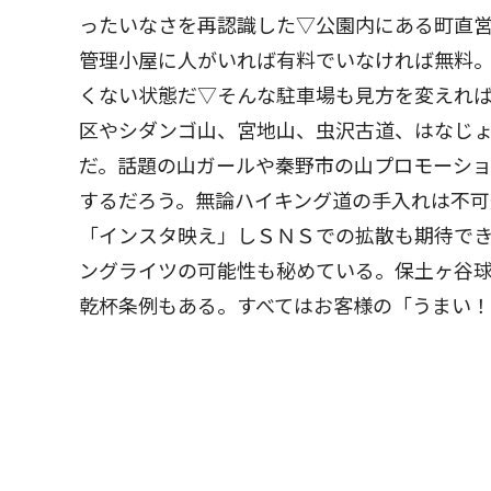
ったいなさを再認識した▽公園内にある町直
管理小屋に人がいれば有料でいなければ無料
くない状態だ▽そんな駐車場も見方を変えれ
区やシダンゴ山、宮地山、虫沢古道、はなじ
だ。話題の山ガールや秦野市の山プロモーシ
するだろう。無論ハイキング道の手入れは不
「インスタ映え」しＳＮＳでの拡散も期待で
ングライツの可能性も秘めている。保土ヶ谷
乾杯条例もある。すべてはお客様の「うまい