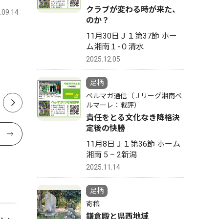
クラブが変わる時が来た、
.09.14
足柄
2026.08.01
足柄
のか？
神奈川県が神奈川県警の現職
神奈川県
11月30日Ｊ１第37節 ホー
ム湘南１-０清水
警察官が執筆した短編小説
鳥を写す
2025.12.05
「詐欺見聞録」を映像化
真展
足柄
ベルマガ通信（Ｊリーグ湘南ベ
ルマーレ：戦評）
責任をとる文化なき降格決
定後の快勝
11月8日Ｊ１第36節 ホーム
湘南 5 – 2新潟
2025.11.14
足柄
寄稿
鎌倉殿と県西地域