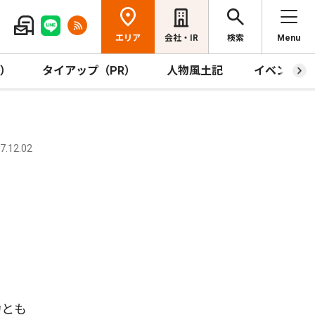
エリア
会社・IR
検索
Menu
R）
タイアップ（PR）
人物風土記
イベント
.12.02
力とも