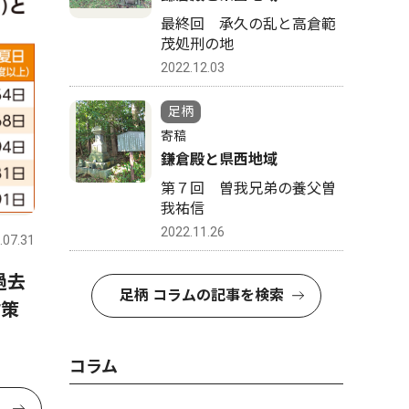
最終回 承久の乱と高倉範
茂処刑の地
2022.12.03
足柄
寄稿
鎌倉殿と県西地域
第７回 曽我兄弟の養父曽
我祐信
2022.11.26
.07.31
過去
足柄 コラムの記事を検索
対策
コラム