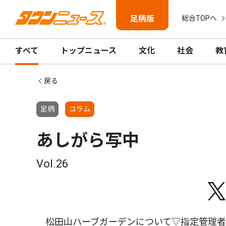
足柄版
総合TOPへ
すべて
トップニュース
文化
社会
教
戻る
足柄
コラム
あしがら写中
Vol.26
松田山ハーブガーデンについて▽指定管理者