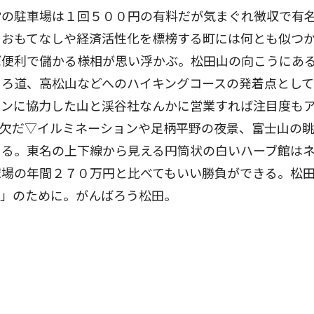
営の駐車場は１回５００円の有料だが気まぐれ徴収で有
。おもてなしや経済活性化を標榜する町には何とも似つ
ば便利で儲かる様相が思い浮かぶ。松田山の向こうにあ
ょろ道、高松山などへのハイキングコースの発着点とし
ョンに協力した山と渓谷社なんかに営業すれば注目度も
可欠だ▽イルミネーションや足柄平野の夜景、富士山の
きる。東名の上下線から見える円筒状の白いハーブ館は
球場の年間２７０万円と比べてもいい勝負ができる。松
！」のために。がんばろう松田。