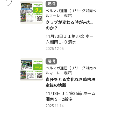
足柄
ベルマガ通信（Ｊリーグ湘南ベ
ルマーレ：戦評）
クラブが変わる時が来た、
のか？
11月30日Ｊ１第37節 ホー
ム湘南１-０清水
2025.12.05
足柄
ベルマガ通信（Ｊリーグ湘南ベ
ルマーレ：戦評）
責任をとる文化なき降格決
定後の快勝
11月8日Ｊ１第36節 ホーム
湘南 5 – 2新潟
2025.11.14