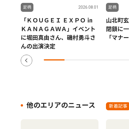
6.08.01
足柄
2026.08.01
足柄
町村
「ＫＯＵＧＥＩ ＥＸＰＯ ㏌
山北町玄
象に
ＫＡＮＡＧＡＷＡ」イベント
閉鎖に一
に堀田真由さん、磯村勇斗さ
「マナー
んの出演決定
他のエリアのニュース
新着記事