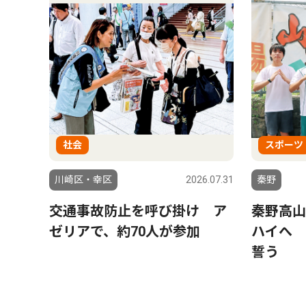
社会
スポーツ
川崎区・幸区
2026.07.31
秦野
交通事故防止を呼び掛け ア
秦野高山
ゼリアで、約70人が参加
ハイへ 
誓う