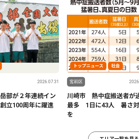
トップニュース
社会
2026.07.31
宮前区
2026
岳部が２年連続イン
川崎市 熱中症搬送者が
創立100周年に躍進
最多 1日に43人 暑さ
を
エリア一覧を見る