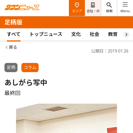
エリア
会社・IR
検索
Menu
足柄版
すべて
トップニュース
文化
社会
教育
ス
戻る
公開日：2019.01.26
足柄
コラム
あしがら写中
最終回