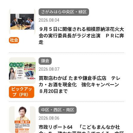
さがみはら中央区・緑区
2026.08.04
９月５日に開催される相模原納涼花火大
会の実行委員長がラジオ出演 ＰＲに奔
社会
走
鎌倉
2026.08.07
買取店わかば たまや鎌倉手広店 テレ
カ・お酒を現金化 強化キャンペーン
ピックアッ
８月20日まで
プ（PR）
中区・西区・南区
2026.08.06
市政リポート64 「こどもまんなか社