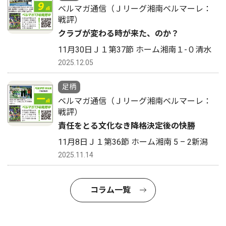
ベルマガ通信（Ｊリーグ湘南ベルマーレ：
戦評）
クラブが変わる時が来た、のか？
11月30日Ｊ１第37節 ホーム湘南１-０清水
2025.12.05
足柄
ベルマガ通信（Ｊリーグ湘南ベルマーレ：
戦評）
責任をとる文化なき降格決定後の快勝
11月8日Ｊ１第36節 ホーム湘南 5 – 2新潟
2025.11.14
コラム一覧