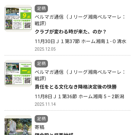
足柄
ベルマガ通信（Ｊリーグ湘南ベルマーレ：
戦評）
クラブが変わる時が来た、のか？
11月30日Ｊ１第37節 ホーム湘南１-０清水
2025.12.05
足柄
ベルマガ通信（Ｊリーグ湘南ベルマーレ：
戦評）
責任をとる文化なき降格決定後の快勝
11月8日Ｊ１第36節 ホーム湘南 5 – 2新潟
2025.11.14
足柄
寄稿