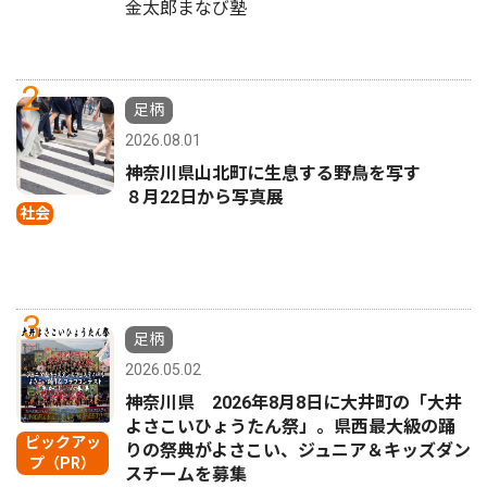
金太郎まなび塾
2
足柄
2026.08.01
神奈川県山北町に生息する野鳥を写す
８月22日から写真展
社会
3
足柄
2026.05.02
神奈川県 2026年8月8日に大井町の「大井
よさこいひょうたん祭」。県西最大級の踊
ピックアッ
りの祭典がよさこい、ジュニア＆キッズダン
プ（PR）
スチームを募集