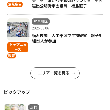
会」を 確かな平和の心でつくる 中区
意見広告
選出公明党市会議員 福島直子
神奈川区
2026.08.06
横浜技調 人工干潟で生物観察 親子9
組22人が参加
トップニュ
ース
教育
エリア一覧を見る
ピックアップ
足柄