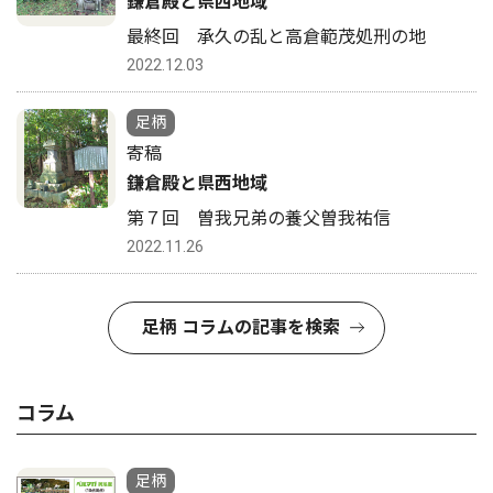
鎌倉殿と県西地域
最終回 承久の乱と高倉範茂処刑の地
2022.12.03
足柄
寄稿
鎌倉殿と県西地域
第７回 曽我兄弟の養父曽我祐信
2022.11.26
足柄 コラムの記事を検索
コラム
足柄