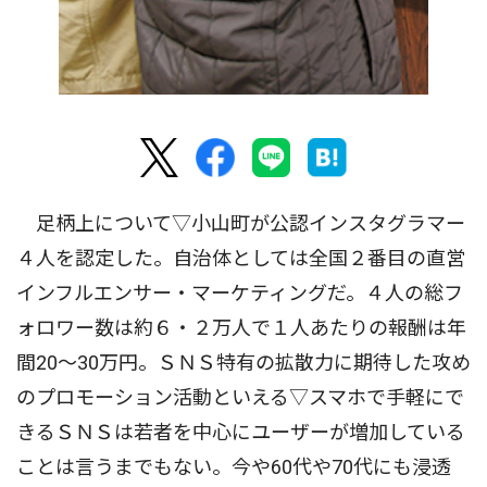
足柄上について▽小山町が公認インスタグラマー
４人を認定した。自治体としては全国２番目の直営
インフルエンサー・マーケティングだ。４人の総フ
ォロワー数は約６・２万人で１人あたりの報酬は年
間20〜30万円。ＳＮＳ特有の拡散力に期待した攻め
のプロモーション活動といえる▽スマホで手軽にで
きるＳＮＳは若者を中心にユーザーが増加している
ことは言うまでもない。今や60代や70代にも浸透